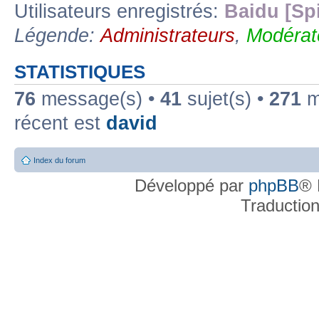
Utilisateurs enregistrés:
Baidu [Sp
Légende:
Administrateurs
,
Modérat
STATISTIQUES
76
message(s) •
41
sujet(s) •
271
me
récent est
david
Index du forum
Développé par
phpBB
® 
Traductio