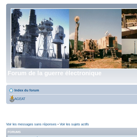
Forum de la guerre électronique
Index du forum
AGEAT
Voir les messages sans réponses
•
Voir les sujets actifs
FORUMS