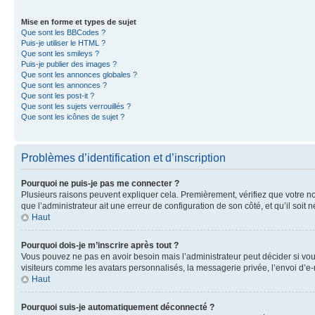
Mise en forme et types de sujet
Que sont les BBCodes ?
Puis-je utiliser le HTML ?
Que sont les smileys ?
Puis-je publier des images ?
Que sont les annonces globales ?
Que sont les annonces ?
Que sont les post-it ?
Que sont les sujets verrouillés ?
Que sont les icônes de sujet ?
Problèmes d’identification et d’inscription
Pourquoi ne puis-je pas me connecter ?
Plusieurs raisons peuvent expliquer cela. Premièrement, vérifiez que votre nom 
que l’administrateur ait une erreur de configuration de son côté, et qu’il soit n
Haut
Pourquoi dois-je m’inscrire après tout ?
Vous pouvez ne pas en avoir besoin mais l’administrateur peut décider si vou
visiteurs comme les avatars personnalisés, la messagerie privée, l’envoi d’e-
Haut
Pourquoi suis-je automatiquement déconnecté ?