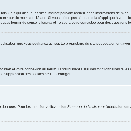
tats-Unis qui dit que les sites Internet pouvant recueillir des informations de mi
r un mineur de moins de 13 ans. Si vous n’êtes pas sûr que cela s’applique à vous, l
 pas fournir de conseils légaux et ne saurait être contactée pour des questions lég
m d’utilisateur que vous souhaitez utiliser. Le propriétaire du site peut également av
ation et votre connexion au forum. Ils fournissent aussi des fonctionnalités telles 
la suppression des cookies peut les corriger.
 données. Pour les modifier, visitez le lien
Panneau de l’utilisateur
(généralement a