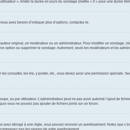
utilisateur », limiter la durée en jours du sondage (mettre « 0 » pour une durée illimi
vous avez besoin d’indiquer plus d’options, contactez-le.
uteur original, un modérateur ou un administrateur. Pour modifier un sondage, cl
 une option ou supprimer le sondage. Autrement, seuls les modérateurs et les admin
 les consulter, les lire, y poster, etc., vous devez avoir une permission spéciale. 
roupe, ou par utilisateur. L’administrateur peut ne pas avoir autorisé l’ajout de fich
uoi vous ne pouvez pas ajouter de fichiers joints sur un forum.
s avez dérogé à une règle, vous pouvez recevoir un avertissement. Notez que c’est
e comprenez pas les raisons de votre avertissement.