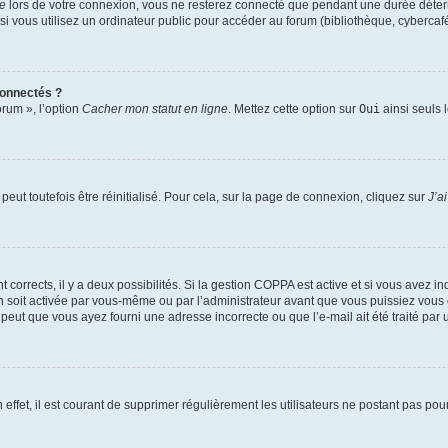
te
lors de votre connexion, vous ne resterez connecté que pendant une durée déterm
vous utilisez un ordinateur public pour accéder au forum (bibliothèque, cybercafé, u
connectés ?
orum », l’option
Cacher mon statut en ligne
. Mettez cette option sur
Oui
ainsi seuls 
eut toutefois être réinitialisé. Pour cela, sur la page de connexion, cliquez sur
J’a
nt corrects, il y a deux possibilités. Si la gestion COPPA est active et si vous avez i
n soit activée par vous-même ou par l’administrateur avant que vous puissiez vous c
 peut que vous ayez fourni une adresse incorrecte ou que l’e-mail ait été traité par u
 effet, il est courant de supprimer régulièrement les utilisateurs ne postant pas pou