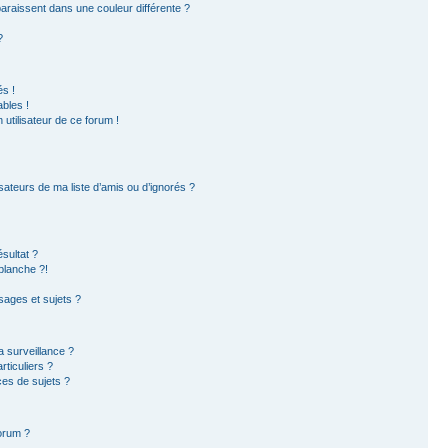
paraissent dans une couleur différente ?
?
s !
bles !
 utilisateur de ce forum !
sateurs de ma liste d’amis ou d’ignorés ?
sultat ?
blanche ?!
ages et sujets ?
la surveillance ?
ticuliers ?
es de sujets ?
forum ?