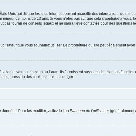
tats-Unis qui dit que les sites Internet pouvant recueillir des informations de mi
r un mineur de moins de 13 ans. Si vous n’êtes pas sûr que cela s’applique à vous, l
 pas fournir de conseils légaux et ne saurait être contactée pour des questions lég
m d’utilisateur que vous souhaitez utiliser. Le propriétaire du site peut également av
ation et votre connexion au forum. Ils fournissent aussi des fonctionnalités telles 
la suppression des cookies peut les corriger.
 données. Pour les modifier, visitez le lien
Panneau de l’utilisateur
(généralement a