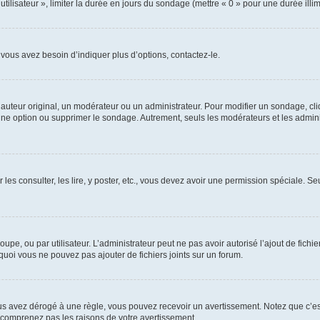
utilisateur », limiter la durée en jours du sondage (mettre « 0 » pour une durée illimi
vous avez besoin d’indiquer plus d’options, contactez-le.
uteur original, un modérateur ou un administrateur. Pour modifier un sondage, cl
 une option ou supprimer le sondage. Autrement, seuls les modérateurs et les admin
 les consulter, les lire, y poster, etc., vous devez avoir une permission spéciale. 
roupe, ou par utilisateur. L’administrateur peut ne pas avoir autorisé l’ajout de fich
uoi vous ne pouvez pas ajouter de fichiers joints sur un forum.
s avez dérogé à une règle, vous pouvez recevoir un avertissement. Notez que c’est
e comprenez pas les raisons de votre avertissement.