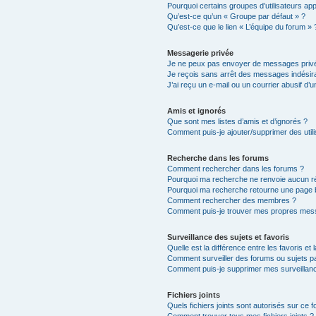
Pourquoi certains groupes d’utilisateurs ap
Qu’est-ce qu’un « Groupe par défaut » ?
Qu’est-ce que le lien « L’équipe du forum » 
Messagerie privée
Je ne peux pas envoyer de messages privé
Je reçois sans arrêt des messages indésira
J’ai reçu un e-mail ou un courrier abusif d’un
Amis et ignorés
Que sont mes listes d’amis et d’ignorés ?
Comment puis-je ajouter/supprimer des utili
Recherche dans les forums
Comment rechercher dans les forums ?
Pourquoi ma recherche ne renvoie aucun ré
Pourquoi ma recherche retourne une page 
Comment rechercher des membres ?
Comment puis-je trouver mes propres mess
Surveillance des sujets et favoris
Quelle est la différence entre les favoris et 
Comment surveiller des forums ou sujets par
Comment puis-je supprimer mes surveillanc
Fichiers joints
Quels fichiers joints sont autorisés sur ce 