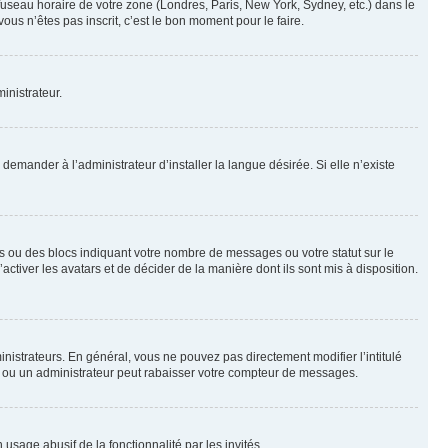
 fuseau horaire de votre zone (Londres, Paris, New York, Sydney, etc.) dans le
ous n’êtes pas inscrit, c’est le bon moment pour le faire.
inistrateur.
emander à l’administrateur d’installer la langue désirée. Si elle n’existe
s ou des blocs indiquant votre nombre de messages ou votre statut sur le
tiver les avatars et de décider de la manière dont ils sont mis à disposition.
nistrateurs. En général, vous ne pouvez pas directement modifier l’intitulé
r ou un administrateur peut rabaisser votre compteur de messages.
 usage abusif de la fonctionnalité par les invités.