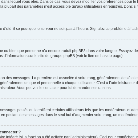
elui dans lequel vous êtes. Dans ce cas, vous devez modifier vos préférences pour le
a plupart des paramètres n’est accessible qu’aux utilisateurs enregistrés. Donc si v
 d’été, il se peut que le serveur ne soit pas à l’heure. Signalez ce problème à l’adm
ngue ou bien que personne n’a encore traduit phpBB3 dans votre langue. Essayez de d
us d’informations sur le site du groupe phpBB (voir le lien en bas de page).
ation des messages. La première est associée à votre rang, généralement des étoile
éralement unique et personnelle à chaque utilisateur. C’est à l’administrateur d’ac
inistrateur. Vous pouvez le contacter pour lui demander ses raisons.
essages postés ou identifient certains utilisateurs tels que les modérateurs et admi
ums en postant des messages dans le seul but d’augmenter votre rang, un modérateu
 connecter ?
ire intégré (si la fonction a été activée par l’administrateur). Ceci pour empêcher un