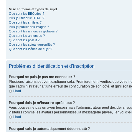
Mise en forme et types de sujet
Que sont les BBCodes ?
Puis-je utiliser le HTML ?
Que sont les smileys ?
Puis-je publier des images ?
Que sont les annonces globales ?
Que sont les annonces ?
Que sont les post-it ?
Que sont les sujets verrouillés ?
Que sont les icônes de sujet ?
Problèmes d’identification et d’inscription
Pourquoi ne puis-je pas me connecter ?
Plusieurs raisons peuvent expliquer cela. Premièrement, vérifiez que votre nom 
que l’administrateur ait une erreur de configuration de son côté, et qu’il soit n
Haut
Pourquoi dois-je m’inscrire après tout ?
Vous pouvez ne pas en avoir besoin mais l’administrateur peut décider si vou
visiteurs comme les avatars personnalisés, la messagerie privée, l’envoi d’e-
Haut
Pourquoi suis-je automatiquement déconnecté ?