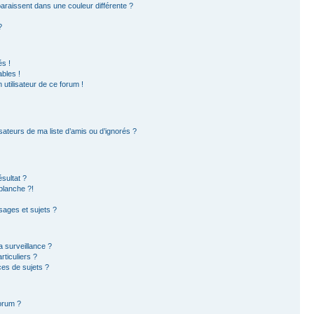
paraissent dans une couleur différente ?
?
s !
bles !
 utilisateur de ce forum !
sateurs de ma liste d’amis ou d’ignorés ?
sultat ?
blanche ?!
ages et sujets ?
la surveillance ?
ticuliers ?
es de sujets ?
forum ?