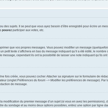
 des sujets. Il se peut que vous ayez besoin d’être enregistré pour écrire un mes
us
pouvez
participer aux votes, etc.
pprimer que vos propres messages. Vous pouvez modifier un message (quelquefois d
it texte s’affichera en bas du message indiquant qu’il a été édité, le nombre de fo
message, cependant ils ont la possibilité de laisser une note indiquant qu’ils ont m
 Une fois créée, vous pouvez cocher
Attacher sa signature
sur le formulaire de réda
ateur (onglet
Préférences du forum --> Modifier les préférences de message
). Par 
rédaction de message.
u la modification du premier message d’un sujet (si vous en avez les permissions), c
titre du sondage et au moins deux options possibles, entrez une option par ligne