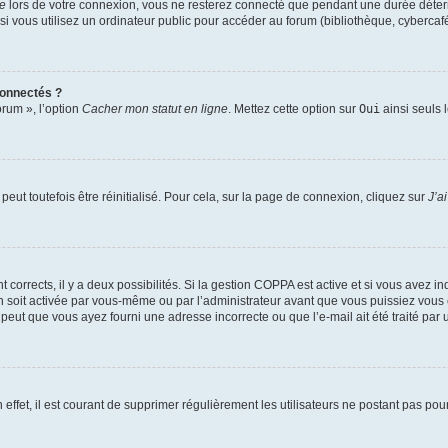
te
lors de votre connexion, vous ne resterez connecté que pendant une durée déterm
vous utilisez un ordinateur public pour accéder au forum (bibliothèque, cybercafé, u
connectés ?
orum », l’option
Cacher mon statut en ligne
. Mettez cette option sur
Oui
ainsi seuls 
eut toutefois être réinitialisé. Pour cela, sur la page de connexion, cliquez sur
J’a
nt corrects, il y a deux possibilités. Si la gestion COPPA est active et si vous avez i
n soit activée par vous-même ou par l’administrateur avant que vous puissiez vous c
 peut que vous ayez fourni une adresse incorrecte ou que l’e-mail ait été traité par u
 effet, il est courant de supprimer régulièrement les utilisateurs ne postant pas pou