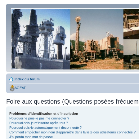
Index du forum
AGEAT
Foire aux questions (Questions posées fréque
Problèmes d’identification et d’inscription
Pourquoi ne puis-je pas me connecter ?
Pourquoi dois-je m’inscrire après tout ?
Pourquoi suis-je automatiquement déconnecté ?
Comment empêcher mon nom d’apparaître dans la liste des utilisateurs connectés ?
J’ai perdu mon mot de passe !