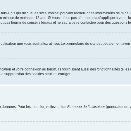
tats-Unis qui dit que les sites Internet pouvant recueillir des informations de mi
r un mineur de moins de 13 ans. Si vous n’êtes pas sûr que cela s’applique à vous, l
 pas fournir de conseils légaux et ne saurait être contactée pour des questions lég
m d’utilisateur que vous souhaitez utiliser. Le propriétaire du site peut également av
ation et votre connexion au forum. Ils fournissent aussi des fonctionnalités telles 
la suppression des cookies peut les corriger.
 données. Pour les modifier, visitez le lien
Panneau de l’utilisateur
(généralement a