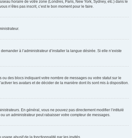
 fuseau horaire de votre zone (Londres, Paris, New York, Sydney, etc.) dans le
ous n’êtes pas inscrit, c’est le bon moment pour le faire.
inistrateur.
emander à l’administrateur d’installer la langue désirée. Si elle n’existe
s ou des blocs indiquant votre nombre de messages ou votre statut sur le
tiver les avatars et de décider de la manière dont ils sont mis à disposition.
nistrateurs. En général, vous ne pouvez pas directement modifier l’intitulé
r ou un administrateur peut rabaisser votre compteur de messages.
 usage abusif de la fonctionnalité par les invités.