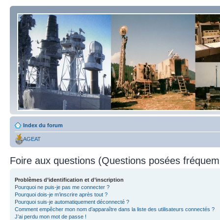
Index du forum
AGEAT
Foire aux questions (Questions posées fréque
Problèmes d’identification et d’inscription
Pourquoi ne puis-je pas me connecter ?
Pourquoi dois-je m’inscrire après tout ?
Pourquoi suis-je automatiquement déconnecté ?
Comment empêcher mon nom d’apparaître dans la liste des utilisateurs connectés ?
J’ai perdu mon mot de passe !