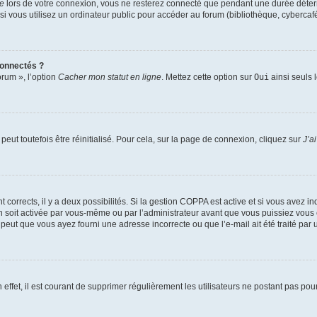
te
lors de votre connexion, vous ne resterez connecté que pendant une durée déterm
vous utilisez un ordinateur public pour accéder au forum (bibliothèque, cybercafé, u
connectés ?
orum », l’option
Cacher mon statut en ligne
. Mettez cette option sur
Oui
ainsi seuls 
eut toutefois être réinitialisé. Pour cela, sur la page de connexion, cliquez sur
J’a
nt corrects, il y a deux possibilités. Si la gestion COPPA est active et si vous avez i
n soit activée par vous-même ou par l’administrateur avant que vous puissiez vous c
 peut que vous ayez fourni une adresse incorrecte ou que l’e-mail ait été traité par u
 effet, il est courant de supprimer régulièrement les utilisateurs ne postant pas pou