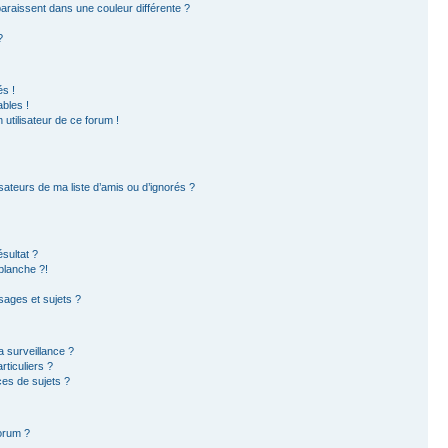
paraissent dans une couleur différente ?
?
s !
bles !
 utilisateur de ce forum !
sateurs de ma liste d’amis ou d’ignorés ?
sultat ?
blanche ?!
ages et sujets ?
la surveillance ?
ticuliers ?
es de sujets ?
forum ?