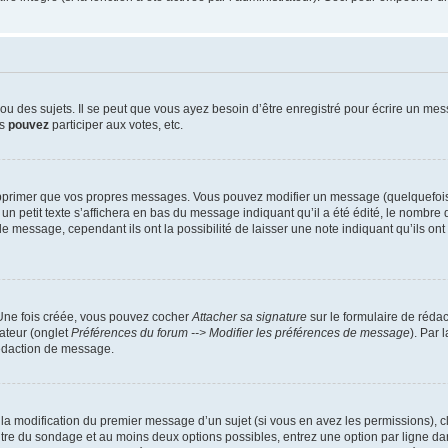
 des sujets. Il se peut que vous ayez besoin d’être enregistré pour écrire un mes
us
pouvez
participer aux votes, etc.
pprimer que vos propres messages. Vous pouvez modifier un message (quelquefois d
it texte s’affichera en bas du message indiquant qu’il a été édité, le nombre de fo
message, cependant ils ont la possibilité de laisser une note indiquant qu’ils ont m
 Une fois créée, vous pouvez cocher
Attacher sa signature
sur le formulaire de réda
ateur (onglet
Préférences du forum --> Modifier les préférences de message
). Par 
rédaction de message.
u la modification du premier message d’un sujet (si vous en avez les permissions), c
titre du sondage et au moins deux options possibles, entrez une option par ligne