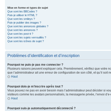
Mise en forme et types de sujet
Que sont les BBCodes ?
Puis-je utiliser le HTML ?
Que sont les smileys ?
Puis-je publier des images ?
Que sont les annonces globales ?
Que sont les annonces ?
Que sont les post-it ?
Que sont les sujets verrouillés ?
Que sont les icônes de sujet ?
Problèmes d’identification et d’inscription
Pourquoi ne puis-je pas me connecter ?
Plusieurs raisons peuvent expliquer cela. Premièrement, vérifiez que votre nom 
que l’administrateur ait une erreur de configuration de son côté, et qu’il soit n
Haut
Pourquoi dois-je m’inscrire après tout ?
Vous pouvez ne pas en avoir besoin mais l’administrateur peut décider si vou
visiteurs comme les avatars personnalisés, la messagerie privée, l’envoi d’e-
Haut
Pourquoi suis-je automatiquement déconnecté ?