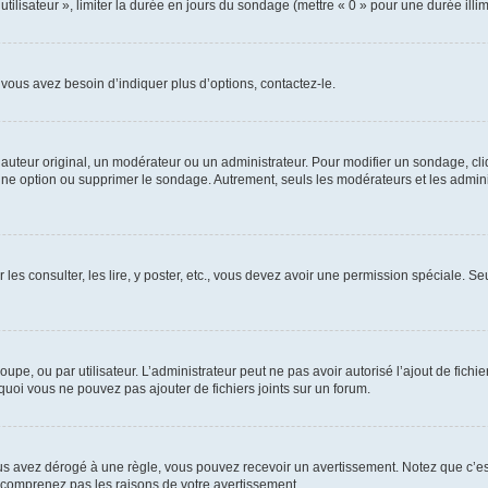
utilisateur », limiter la durée en jours du sondage (mettre « 0 » pour une durée illimi
vous avez besoin d’indiquer plus d’options, contactez-le.
uteur original, un modérateur ou un administrateur. Pour modifier un sondage, cl
 une option ou supprimer le sondage. Autrement, seuls les modérateurs et les admin
 les consulter, les lire, y poster, etc., vous devez avoir une permission spéciale. 
roupe, ou par utilisateur. L’administrateur peut ne pas avoir autorisé l’ajout de fich
uoi vous ne pouvez pas ajouter de fichiers joints sur un forum.
s avez dérogé à une règle, vous pouvez recevoir un avertissement. Notez que c’est
e comprenez pas les raisons de votre avertissement.