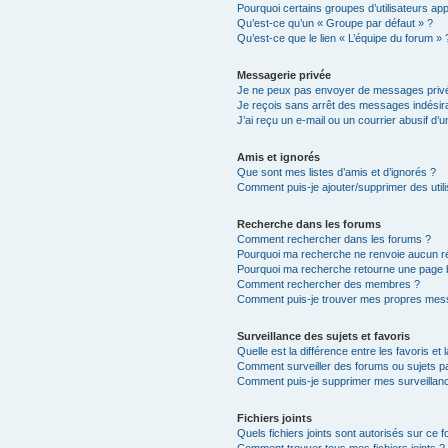
Pourquoi certains groupes d’utilisateurs ap
Qu’est-ce qu’un « Groupe par défaut » ?
Qu’est-ce que le lien « L’équipe du forum » 
Messagerie privée
Je ne peux pas envoyer de messages privé
Je reçois sans arrêt des messages indésira
J’ai reçu un e-mail ou un courrier abusif d’un
Amis et ignorés
Que sont mes listes d’amis et d’ignorés ?
Comment puis-je ajouter/supprimer des utili
Recherche dans les forums
Comment rechercher dans les forums ?
Pourquoi ma recherche ne renvoie aucun ré
Pourquoi ma recherche retourne une page 
Comment rechercher des membres ?
Comment puis-je trouver mes propres mess
Surveillance des sujets et favoris
Quelle est la différence entre les favoris et 
Comment surveiller des forums ou sujets par
Comment puis-je supprimer mes surveillanc
Fichiers joints
Quels fichiers joints sont autorisés sur ce 