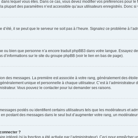
elui dans lequel vous êtes. Dans ce cas, vous devez modifier vos préférences pour le
a plupart des paramètres n’est accessible qu’aux utilisateurs enregistrés. Donc si v
 d’été, il se peut que le serveur ne soit pas à l’heure. Signalez ce problème à l’adm
ngue ou bien que personne n’a encore traduit phpBB3 dans votre langue. Essayez de d
us d’informations sur le site du groupe phpBB (voir le lien en bas de page).
ation des messages. La première est associée à votre rang, généralement des étoile
éralement unique et personnelle à chaque utilisateur. C’est à l’administrateur d’ac
inistrateur. Vous pouvez le contacter pour lui demander ses raisons.
essages postés ou identifient certains utilisateurs tels que les modérateurs et admi
ums en postant des messages dans le seul but d’augmenter votre rang, un modérateu
 connecter ?
ire intégré (si la fonction a été activée par l’administrateur). Ceci pour empêcher un