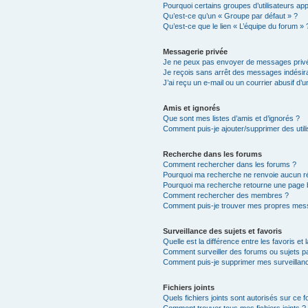
Pourquoi certains groupes d’utilisateurs ap
Qu’est-ce qu’un « Groupe par défaut » ?
Qu’est-ce que le lien « L’équipe du forum » 
Messagerie privée
Je ne peux pas envoyer de messages privé
Je reçois sans arrêt des messages indésira
J’ai reçu un e-mail ou un courrier abusif d’un
Amis et ignorés
Que sont mes listes d’amis et d’ignorés ?
Comment puis-je ajouter/supprimer des utili
Recherche dans les forums
Comment rechercher dans les forums ?
Pourquoi ma recherche ne renvoie aucun ré
Pourquoi ma recherche retourne une page 
Comment rechercher des membres ?
Comment puis-je trouver mes propres mess
Surveillance des sujets et favoris
Quelle est la différence entre les favoris et 
Comment surveiller des forums ou sujets par
Comment puis-je supprimer mes surveillanc
Fichiers joints
Quels fichiers joints sont autorisés sur ce 