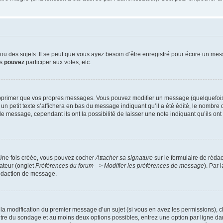
 des sujets. Il se peut que vous ayez besoin d’être enregistré pour écrire un mes
us
pouvez
participer aux votes, etc.
pprimer que vos propres messages. Vous pouvez modifier un message (quelquefois d
it texte s’affichera en bas du message indiquant qu’il a été édité, le nombre de fo
message, cependant ils ont la possibilité de laisser une note indiquant qu’ils ont m
 Une fois créée, vous pouvez cocher
Attacher sa signature
sur le formulaire de réda
ateur (onglet
Préférences du forum --> Modifier les préférences de message
). Par 
rédaction de message.
u la modification du premier message d’un sujet (si vous en avez les permissions), c
titre du sondage et au moins deux options possibles, entrez une option par ligne