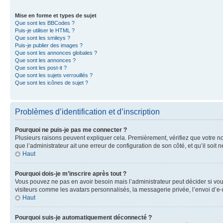
Mise en forme et types de sujet
Que sont les BBCodes ?
Puis-je utiliser le HTML ?
Que sont les smileys ?
Puis-je publier des images ?
Que sont les annonces globales ?
Que sont les annonces ?
Que sont les post-it ?
Que sont les sujets verrouillés ?
Que sont les icônes de sujet ?
Problèmes d’identification et d’inscription
Pourquoi ne puis-je pas me connecter ?
Plusieurs raisons peuvent expliquer cela. Premièrement, vérifiez que votre nom 
que l’administrateur ait une erreur de configuration de son côté, et qu’il soit n
Haut
Pourquoi dois-je m’inscrire après tout ?
Vous pouvez ne pas en avoir besoin mais l’administrateur peut décider si vou
visiteurs comme les avatars personnalisés, la messagerie privée, l’envoi d’e-
Haut
Pourquoi suis-je automatiquement déconnecté ?