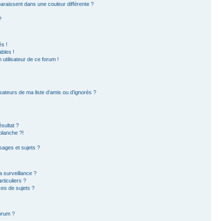
paraissent dans une couleur différente ?
?
s !
bles !
 utilisateur de ce forum !
sateurs de ma liste d’amis ou d’ignorés ?
sultat ?
blanche ?!
ages et sujets ?
la surveillance ?
ticuliers ?
es de sujets ?
forum ?