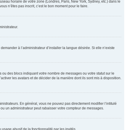
 fuseau horaire de votre zone (Londres, Paris, New York, Sydney, etc.) dans le
ous n’êtes pas inscrit, c’est le bon moment pour le faire.
inistrateur.
emander à l’administrateur d’installer la langue désirée. Si elle n’existe
s ou des blocs indiquant votre nombre de messages ou votre statut sur le
tiver les avatars et de décider de la manière dont ils sont mis à disposition.
nistrateurs. En général, vous ne pouvez pas directement modifier l’intitulé
r ou un administrateur peut rabaisser votre compteur de messages.
 usage abusif de la fonctionnalité par les invités.