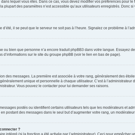
elui dans lequel vous êtes. Dans ce cas, vous devez modifier vos préférences pour le
a plupart des paramètres n’est accessible qu’aux utilisateurs enregistrés. Donc si v
 d’été, il se peut que le serveur ne soit pas à l’heure. Signalez ce problème à l’adm
ngue ou bien que personne n’a encore traduit phpBB3 dans votre langue. Essayez de d
us d’informations sur le site du groupe phpBB (voir le lien en bas de page).
ation des messages. La première est associée à votre rang, généralement des étoile
éralement unique et personnelle à chaque utilisateur. C’est à l’administrateur d’ac
inistrateur. Vous pouvez le contacter pour lui demander ses raisons.
essages postés ou identifient certains utilisateurs tels que les modérateurs et admi
ums en postant des messages dans le seul but d’augmenter votre rang, un modérateu
 connecter ?
ire intégré (si la fonction a été activée par l’administrateur). Ceci pour empêcher un