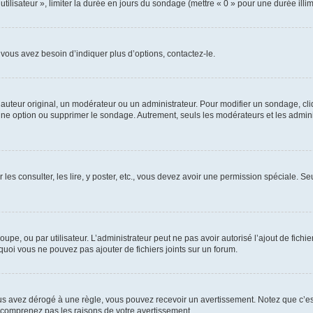
utilisateur », limiter la durée en jours du sondage (mettre « 0 » pour une durée illimi
vous avez besoin d’indiquer plus d’options, contactez-le.
uteur original, un modérateur ou un administrateur. Pour modifier un sondage, cl
 une option ou supprimer le sondage. Autrement, seuls les modérateurs et les admin
 les consulter, les lire, y poster, etc., vous devez avoir une permission spéciale. 
roupe, ou par utilisateur. L’administrateur peut ne pas avoir autorisé l’ajout de fich
uoi vous ne pouvez pas ajouter de fichiers joints sur un forum.
s avez dérogé à une règle, vous pouvez recevoir un avertissement. Notez que c’est
e comprenez pas les raisons de votre avertissement.