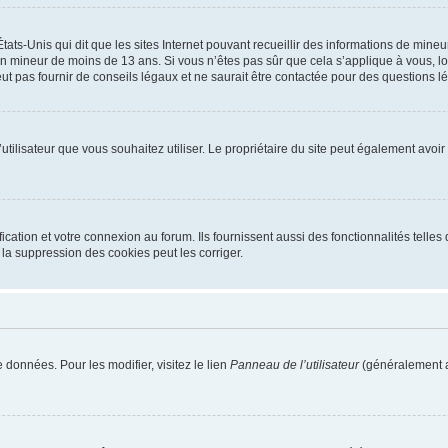
tats-Unis qui dit que les sites Internet pouvant recueillir des informations de mi
r un mineur de moins de 13 ans. Si vous n’êtes pas sûr que cela s’applique à vous, l
 pas fournir de conseils légaux et ne saurait être contactée pour des questions lég
m d’utilisateur que vous souhaitez utiliser. Le propriétaire du site peut également av
ation et votre connexion au forum. Ils fournissent aussi des fonctionnalités telles 
la suppression des cookies peut les corriger.
 données. Pour les modifier, visitez le lien
Panneau de l’utilisateur
(généralement a