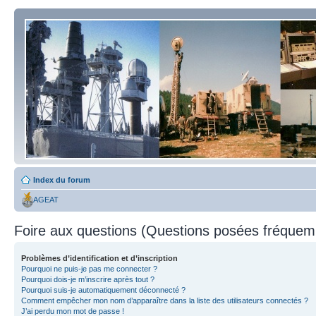
Index du forum
AGEAT
Foire aux questions (Questions posées fréque
Problèmes d’identification et d’inscription
Pourquoi ne puis-je pas me connecter ?
Pourquoi dois-je m’inscrire après tout ?
Pourquoi suis-je automatiquement déconnecté ?
Comment empêcher mon nom d’apparaître dans la liste des utilisateurs connectés ?
J’ai perdu mon mot de passe !