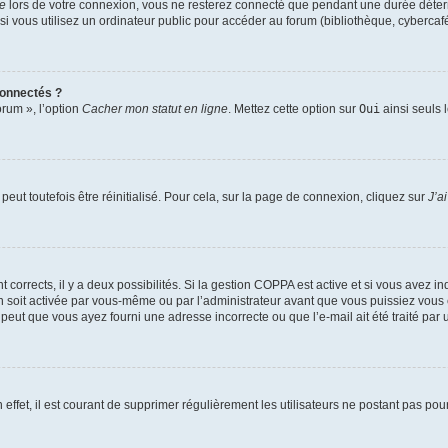
te
lors de votre connexion, vous ne resterez connecté que pendant une durée déterm
vous utilisez un ordinateur public pour accéder au forum (bibliothèque, cybercafé, u
connectés ?
orum », l’option
Cacher mon statut en ligne
. Mettez cette option sur
Oui
ainsi seuls 
eut toutefois être réinitialisé. Pour cela, sur la page de connexion, cliquez sur
J’a
nt corrects, il y a deux possibilités. Si la gestion COPPA est active et si vous avez i
n soit activée par vous-même ou par l’administrateur avant que vous puissiez vous c
 peut que vous ayez fourni une adresse incorrecte ou que l’e-mail ait été traité par u
 effet, il est courant de supprimer régulièrement les utilisateurs ne postant pas pou