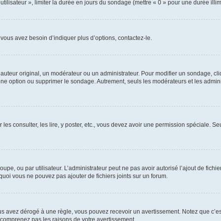
utilisateur », limiter la durée en jours du sondage (mettre « 0 » pour une durée illimi
vous avez besoin d’indiquer plus d’options, contactez-le.
uteur original, un modérateur ou un administrateur. Pour modifier un sondage, cl
 une option ou supprimer le sondage. Autrement, seuls les modérateurs et les admin
 les consulter, les lire, y poster, etc., vous devez avoir une permission spéciale. 
roupe, ou par utilisateur. L’administrateur peut ne pas avoir autorisé l’ajout de fich
uoi vous ne pouvez pas ajouter de fichiers joints sur un forum.
s avez dérogé à une règle, vous pouvez recevoir un avertissement. Notez que c’est
e comprenez pas les raisons de votre avertissement.