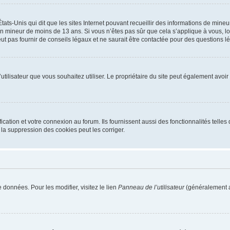
tats-Unis qui dit que les sites Internet pouvant recueillir des informations de mi
r un mineur de moins de 13 ans. Si vous n’êtes pas sûr que cela s’applique à vous, l
 pas fournir de conseils légaux et ne saurait être contactée pour des questions lég
m d’utilisateur que vous souhaitez utiliser. Le propriétaire du site peut également av
ation et votre connexion au forum. Ils fournissent aussi des fonctionnalités telles 
la suppression des cookies peut les corriger.
 données. Pour les modifier, visitez le lien
Panneau de l’utilisateur
(généralement a