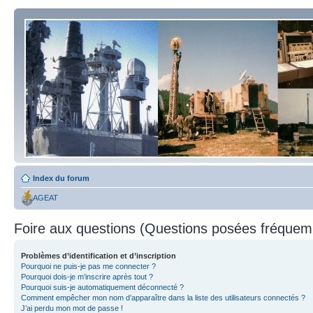
Index du forum
AGEAT
Foire aux questions (Questions posées fréque
Problèmes d’identification et d’inscription
Pourquoi ne puis-je pas me connecter ?
Pourquoi dois-je m’inscrire après tout ?
Pourquoi suis-je automatiquement déconnecté ?
Comment empêcher mon nom d’apparaître dans la liste des utilisateurs connectés ?
J’ai perdu mon mot de passe !