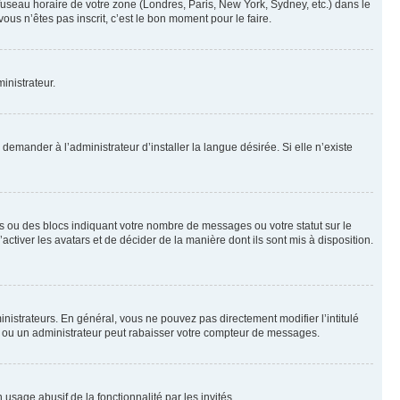
 fuseau horaire de votre zone (Londres, Paris, New York, Sydney, etc.) dans le
ous n’êtes pas inscrit, c’est le bon moment pour le faire.
inistrateur.
emander à l’administrateur d’installer la langue désirée. Si elle n’existe
s ou des blocs indiquant votre nombre de messages ou votre statut sur le
tiver les avatars et de décider de la manière dont ils sont mis à disposition.
nistrateurs. En général, vous ne pouvez pas directement modifier l’intitulé
r ou un administrateur peut rabaisser votre compteur de messages.
 usage abusif de la fonctionnalité par les invités.