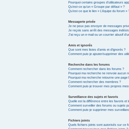
Pourquoi certains groupes d’utilisateurs ap
Qu’est-ce qu’un « Groupe par défaut » ?
Qu’est-ce que le lien « L’équipe du forum » 
Messagerie privée
Je ne peux pas envoyer de messages privé
Je reçois sans arrêt des messages indésira
J’ai reçu un e-mail ou un courrier abusif d’un
Amis et ignorés
Que sont mes listes d’amis et d’ignorés ?
Comment puis-je ajouter/supprimer des utili
Recherche dans les forums
Comment rechercher dans les forums ?
Pourquoi ma recherche ne renvoie aucun ré
Pourquoi ma recherche retourne une page 
Comment rechercher des membres ?
Comment puis-je trouver mes propres mess
Surveillance des sujets et favoris
Quelle est la différence entre les favoris et 
Comment surveiller des forums ou sujets par
Comment puis-je supprimer mes surveillanc
Fichiers joints
Quels fichiers joints sont autorisés sur ce 