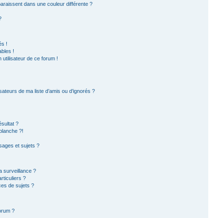
paraissent dans une couleur différente ?
?
s !
bles !
 utilisateur de ce forum !
sateurs de ma liste d’amis ou d’ignorés ?
sultat ?
blanche ?!
ages et sujets ?
la surveillance ?
ticuliers ?
es de sujets ?
forum ?