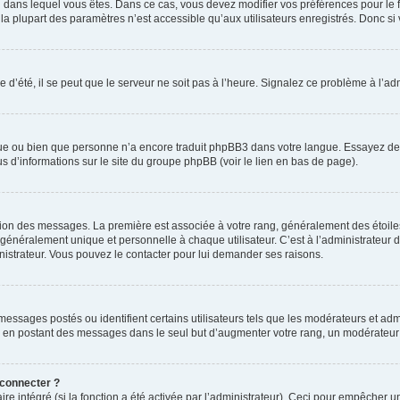
elui dans lequel vous êtes. Dans ce cas, vous devez modifier vos préférences pour le
a plupart des paramètres n’est accessible qu’aux utilisateurs enregistrés. Donc si v
 d’été, il se peut que le serveur ne soit pas à l’heure. Signalez ce problème à l’adm
ngue ou bien que personne n’a encore traduit phpBB3 dans votre langue. Essayez de d
us d’informations sur le site du groupe phpBB (voir le lien en bas de page).
ation des messages. La première est associée à votre rang, généralement des étoile
éralement unique et personnelle à chaque utilisateur. C’est à l’administrateur d’ac
inistrateur. Vous pouvez le contacter pour lui demander ses raisons.
essages postés ou identifient certains utilisateurs tels que les modérateurs et admi
ums en postant des messages dans le seul but d’augmenter votre rang, un modérateu
 connecter ?
ire intégré (si la fonction a été activée par l’administrateur). Ceci pour empêcher un