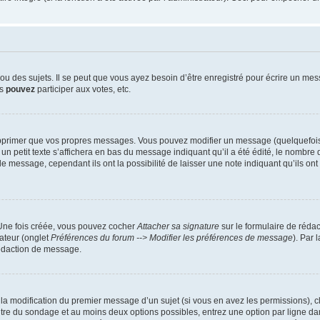
 des sujets. Il se peut que vous ayez besoin d’être enregistré pour écrire un mes
us
pouvez
participer aux votes, etc.
pprimer que vos propres messages. Vous pouvez modifier un message (quelquefois d
it texte s’affichera en bas du message indiquant qu’il a été édité, le nombre de fo
message, cependant ils ont la possibilité de laisser une note indiquant qu’ils ont m
 Une fois créée, vous pouvez cocher
Attacher sa signature
sur le formulaire de réda
ateur (onglet
Préférences du forum --> Modifier les préférences de message
). Par 
rédaction de message.
u la modification du premier message d’un sujet (si vous en avez les permissions), c
titre du sondage et au moins deux options possibles, entrez une option par ligne