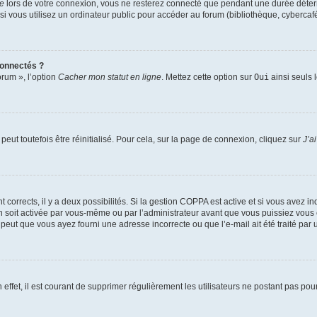
te
lors de votre connexion, vous ne resterez connecté que pendant une durée déterm
vous utilisez un ordinateur public pour accéder au forum (bibliothèque, cybercafé, u
connectés ?
orum », l’option
Cacher mon statut en ligne
. Mettez cette option sur
Oui
ainsi seuls 
eut toutefois être réinitialisé. Pour cela, sur la page de connexion, cliquez sur
J’a
nt corrects, il y a deux possibilités. Si la gestion COPPA est active et si vous avez i
n soit activée par vous-même ou par l’administrateur avant que vous puissiez vous c
 peut que vous ayez fourni une adresse incorrecte ou que l’e-mail ait été traité par u
 effet, il est courant de supprimer régulièrement les utilisateurs ne postant pas pou