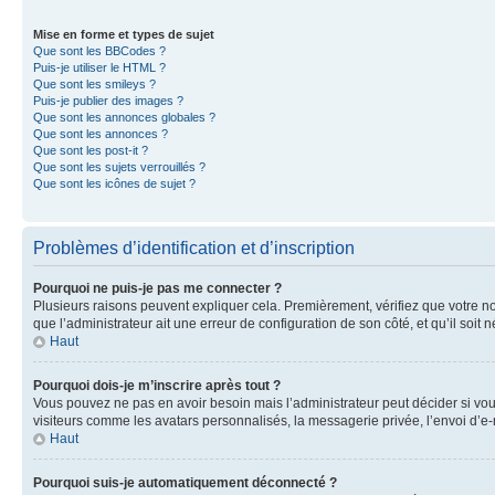
Mise en forme et types de sujet
Que sont les BBCodes ?
Puis-je utiliser le HTML ?
Que sont les smileys ?
Puis-je publier des images ?
Que sont les annonces globales ?
Que sont les annonces ?
Que sont les post-it ?
Que sont les sujets verrouillés ?
Que sont les icônes de sujet ?
Problèmes d’identification et d’inscription
Pourquoi ne puis-je pas me connecter ?
Plusieurs raisons peuvent expliquer cela. Premièrement, vérifiez que votre nom 
que l’administrateur ait une erreur de configuration de son côté, et qu’il soit n
Haut
Pourquoi dois-je m’inscrire après tout ?
Vous pouvez ne pas en avoir besoin mais l’administrateur peut décider si vou
visiteurs comme les avatars personnalisés, la messagerie privée, l’envoi d’e-
Haut
Pourquoi suis-je automatiquement déconnecté ?