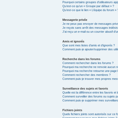
Pourquoi certains groupes d’utilisateurs ap
Qu’est-ce qu’un « Groupe par défaut » ?
Qu’est-ce que le lien « L’équipe du forum » 
Messagerie privée
Je ne peux pas envoyer de messages privé
Je reçois sans arrêt des messages indésira
J’ai reçu un e-mail ou un courrier abusif d’un
Amis et ignorés
Que sont mes listes d’amis et d’ignorés ?
Comment puis-je ajouter/supprimer des utili
Recherche dans les forums
Comment rechercher dans les forums ?
Pourquoi ma recherche ne renvoie aucun ré
Pourquoi ma recherche retourne une page 
Comment rechercher des membres ?
Comment puis-je trouver mes propres mess
Surveillance des sujets et favoris
Quelle est la différence entre les favoris et 
Comment surveiller des forums ou sujets par
Comment puis-je supprimer mes surveillanc
Fichiers joints
Quels fichiers joints sont autorisés sur ce 