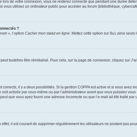
te
lors de votre connexion, vous ne resterez connecté que pendant une durée déterm
vous utilisez un ordinateur public pour accéder au forum (bibliothèque, cybercafé, u
connectés ?
orum », l’option
Cacher mon statut en ligne
. Mettez cette option sur
Oui
ainsi seuls 
eut toutefois être réinitialisé. Pour cela, sur la page de connexion, cliquez sur
J’a
nt corrects, il y a deux possibilités. Si la gestion COPPA est active et si vous avez i
n soit activée par vous-même ou par l’administrateur avant que vous puissiez vous c
 peut que vous ayez fourni une adresse incorrecte ou que l’e-mail ait été traité par u
 effet, il est courant de supprimer régulièrement les utilisateurs ne postant pas pou