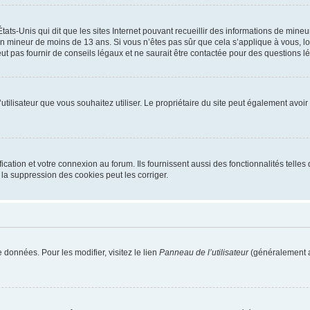
tats-Unis qui dit que les sites Internet pouvant recueillir des informations de mi
r un mineur de moins de 13 ans. Si vous n’êtes pas sûr que cela s’applique à vous, l
 pas fournir de conseils légaux et ne saurait être contactée pour des questions lég
m d’utilisateur que vous souhaitez utiliser. Le propriétaire du site peut également av
ation et votre connexion au forum. Ils fournissent aussi des fonctionnalités telles 
la suppression des cookies peut les corriger.
 données. Pour les modifier, visitez le lien
Panneau de l’utilisateur
(généralement a