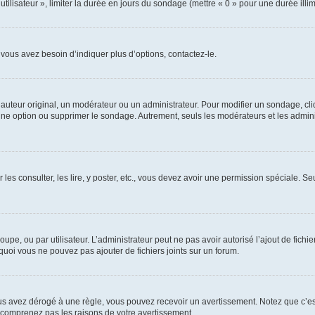
utilisateur », limiter la durée en jours du sondage (mettre « 0 » pour une durée illimi
vous avez besoin d’indiquer plus d’options, contactez-le.
uteur original, un modérateur ou un administrateur. Pour modifier un sondage, cl
 une option ou supprimer le sondage. Autrement, seuls les modérateurs et les admin
 les consulter, les lire, y poster, etc., vous devez avoir une permission spéciale. 
roupe, ou par utilisateur. L’administrateur peut ne pas avoir autorisé l’ajout de fich
uoi vous ne pouvez pas ajouter de fichiers joints sur un forum.
s avez dérogé à une règle, vous pouvez recevoir un avertissement. Notez que c’est
e comprenez pas les raisons de votre avertissement.