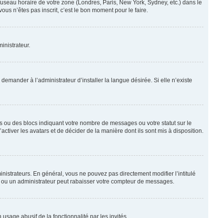
 fuseau horaire de votre zone (Londres, Paris, New York, Sydney, etc.) dans le
ous n’êtes pas inscrit, c’est le bon moment pour le faire.
inistrateur.
emander à l’administrateur d’installer la langue désirée. Si elle n’existe
s ou des blocs indiquant votre nombre de messages ou votre statut sur le
tiver les avatars et de décider de la manière dont ils sont mis à disposition.
nistrateurs. En général, vous ne pouvez pas directement modifier l’intitulé
r ou un administrateur peut rabaisser votre compteur de messages.
 usage abusif de la fonctionnalité par les invités.