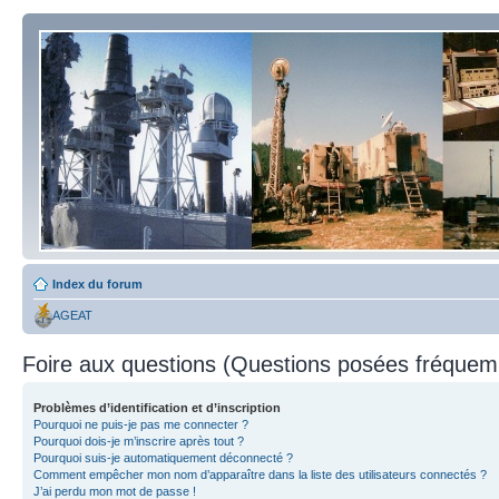
Index du forum
AGEAT
Foire aux questions (Questions posées fréque
Problèmes d’identification et d’inscription
Pourquoi ne puis-je pas me connecter ?
Pourquoi dois-je m’inscrire après tout ?
Pourquoi suis-je automatiquement déconnecté ?
Comment empêcher mon nom d’apparaître dans la liste des utilisateurs connectés ?
J’ai perdu mon mot de passe !