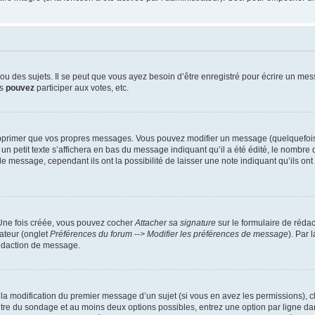
 des sujets. Il se peut que vous ayez besoin d’être enregistré pour écrire un mes
us
pouvez
participer aux votes, etc.
pprimer que vos propres messages. Vous pouvez modifier un message (quelquefois d
it texte s’affichera en bas du message indiquant qu’il a été édité, le nombre de fo
message, cependant ils ont la possibilité de laisser une note indiquant qu’ils ont m
 Une fois créée, vous pouvez cocher
Attacher sa signature
sur le formulaire de réda
ateur (onglet
Préférences du forum --> Modifier les préférences de message
). Par 
rédaction de message.
u la modification du premier message d’un sujet (si vous en avez les permissions), c
titre du sondage et au moins deux options possibles, entrez une option par ligne