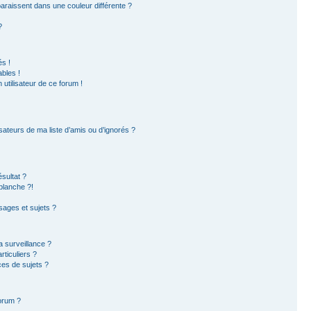
paraissent dans une couleur différente ?
?
s !
bles !
 utilisateur de ce forum !
sateurs de ma liste d’amis ou d’ignorés ?
sultat ?
blanche ?!
ages et sujets ?
la surveillance ?
ticuliers ?
es de sujets ?
forum ?