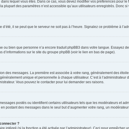
elui dans lequel vous êtes. Dans ce cas, vous devez modifier vos préférences pour le
a plupart des paramètres n’est accessible qu’aux utilisateurs enregistrés. Donc si v
 d’été, il se peut que le serveur ne soit pas à l’heure. Signalez ce problème à l’adm
ngue ou bien que personne n’a encore traduit phpBB3 dans votre langue. Essayez de d
us d’informations sur le site du groupe phpBB (voir le lien en bas de page).
ation des messages. La première est associée à votre rang, généralement des étoile
éralement unique et personnelle à chaque utilisateur. C’est à l’administrateur d’ac
inistrateur. Vous pouvez le contacter pour lui demander ses raisons.
essages postés ou identifient certains utilisateurs tels que les modérateurs et admi
ums en postant des messages dans le seul but d’augmenter votre rang, un modérateu
 connecter ?
ire intégré (si la fonction a été activée par l’administrateur). Ceci pour empêcher un