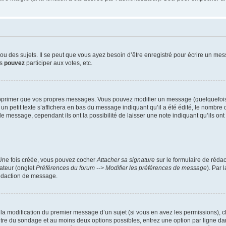
 des sujets. Il se peut que vous ayez besoin d’être enregistré pour écrire un mes
us
pouvez
participer aux votes, etc.
pprimer que vos propres messages. Vous pouvez modifier un message (quelquefois d
it texte s’affichera en bas du message indiquant qu’il a été édité, le nombre de fo
message, cependant ils ont la possibilité de laisser une note indiquant qu’ils ont m
 Une fois créée, vous pouvez cocher
Attacher sa signature
sur le formulaire de réda
ateur (onglet
Préférences du forum --> Modifier les préférences de message
). Par 
rédaction de message.
u la modification du premier message d’un sujet (si vous en avez les permissions), c
titre du sondage et au moins deux options possibles, entrez une option par ligne