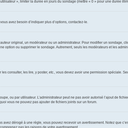
utilisateur », limiter la durée en jours du sondage (mettre « 0 » pour une durée illimi
vous avez besoin d’indiquer plus d’options, contactez-le.
uteur original, un modérateur ou un administrateur. Pour modifier un sondage, cl
 une option ou supprimer le sondage. Autrement, seuls les modérateurs et les admin
 les consulter, les lire, y poster, etc., vous devez avoir une permission spéciale. 
roupe, ou par utilisateur. L’administrateur peut ne pas avoir autorisé l’ajout de fich
uoi vous ne pouvez pas ajouter de fichiers joints sur un forum.
s avez dérogé à une règle, vous pouvez recevoir un avertissement. Notez que c’est
e comprenez pas les raisons de votre avertissement.