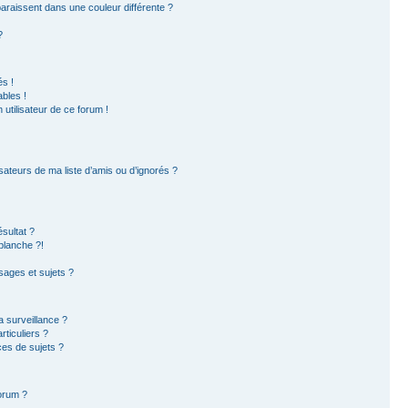
paraissent dans une couleur différente ?
?
s !
bles !
 utilisateur de ce forum !
sateurs de ma liste d’amis ou d’ignorés ?
sultat ?
blanche ?!
ages et sujets ?
la surveillance ?
ticuliers ?
es de sujets ?
forum ?