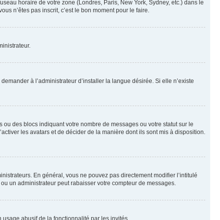
 fuseau horaire de votre zone (Londres, Paris, New York, Sydney, etc.) dans le
ous n’êtes pas inscrit, c’est le bon moment pour le faire.
inistrateur.
emander à l’administrateur d’installer la langue désirée. Si elle n’existe
s ou des blocs indiquant votre nombre de messages ou votre statut sur le
tiver les avatars et de décider de la manière dont ils sont mis à disposition.
nistrateurs. En général, vous ne pouvez pas directement modifier l’intitulé
r ou un administrateur peut rabaisser votre compteur de messages.
 usage abusif de la fonctionnalité par les invités.