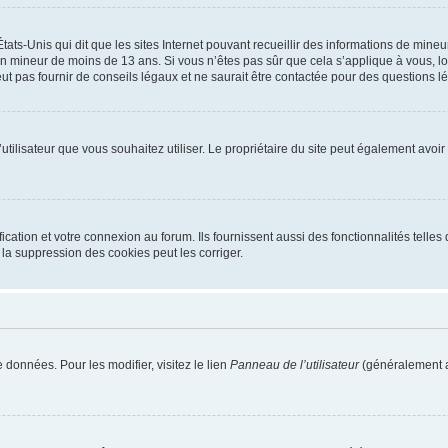
tats-Unis qui dit que les sites Internet pouvant recueillir des informations de mi
r un mineur de moins de 13 ans. Si vous n’êtes pas sûr que cela s’applique à vous, l
 pas fournir de conseils légaux et ne saurait être contactée pour des questions lég
m d’utilisateur que vous souhaitez utiliser. Le propriétaire du site peut également av
ation et votre connexion au forum. Ils fournissent aussi des fonctionnalités telles 
la suppression des cookies peut les corriger.
 données. Pour les modifier, visitez le lien
Panneau de l’utilisateur
(généralement a