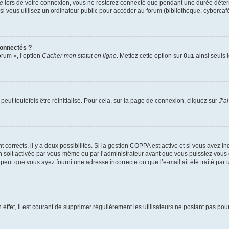
te
lors de votre connexion, vous ne resterez connecté que pendant une durée déterm
vous utilisez un ordinateur public pour accéder au forum (bibliothèque, cybercafé, u
connectés ?
orum », l’option
Cacher mon statut en ligne
. Mettez cette option sur
Oui
ainsi seuls 
eut toutefois être réinitialisé. Pour cela, sur la page de connexion, cliquez sur
J’a
nt corrects, il y a deux possibilités. Si la gestion COPPA est active et si vous avez i
n soit activée par vous-même ou par l’administrateur avant que vous puissiez vous c
 peut que vous ayez fourni une adresse incorrecte ou que l’e-mail ait été traité par u
 effet, il est courant de supprimer régulièrement les utilisateurs ne postant pas pou