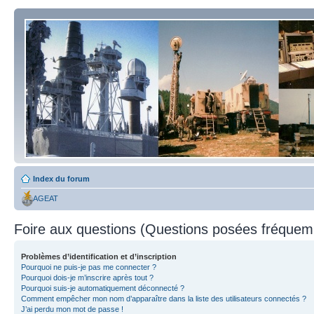
Index du forum
AGEAT
Foire aux questions (Questions posées fréque
Problèmes d’identification et d’inscription
Pourquoi ne puis-je pas me connecter ?
Pourquoi dois-je m’inscrire après tout ?
Pourquoi suis-je automatiquement déconnecté ?
Comment empêcher mon nom d’apparaître dans la liste des utilisateurs connectés ?
J’ai perdu mon mot de passe !