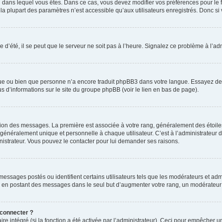
elui dans lequel vous êtes. Dans ce cas, vous devez modifier vos préférences pour le
a plupart des paramètres n’est accessible qu’aux utilisateurs enregistrés. Donc si v
 d’été, il se peut que le serveur ne soit pas à l’heure. Signalez ce problème à l’adm
ngue ou bien que personne n’a encore traduit phpBB3 dans votre langue. Essayez de d
us d’informations sur le site du groupe phpBB (voir le lien en bas de page).
ation des messages. La première est associée à votre rang, généralement des étoile
éralement unique et personnelle à chaque utilisateur. C’est à l’administrateur d’ac
inistrateur. Vous pouvez le contacter pour lui demander ses raisons.
essages postés ou identifient certains utilisateurs tels que les modérateurs et admi
ums en postant des messages dans le seul but d’augmenter votre rang, un modérateu
 connecter ?
ire intégré (si la fonction a été activée par l’administrateur). Ceci pour empêcher un