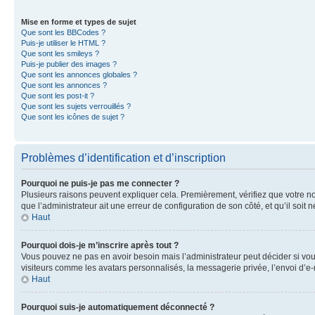
Mise en forme et types de sujet
Que sont les BBCodes ?
Puis-je utiliser le HTML ?
Que sont les smileys ?
Puis-je publier des images ?
Que sont les annonces globales ?
Que sont les annonces ?
Que sont les post-it ?
Que sont les sujets verrouillés ?
Que sont les icônes de sujet ?
Problèmes d’identification et d’inscription
Pourquoi ne puis-je pas me connecter ?
Plusieurs raisons peuvent expliquer cela. Premièrement, vérifiez que votre nom 
que l’administrateur ait une erreur de configuration de son côté, et qu’il soit n
Haut
Pourquoi dois-je m’inscrire après tout ?
Vous pouvez ne pas en avoir besoin mais l’administrateur peut décider si vou
visiteurs comme les avatars personnalisés, la messagerie privée, l’envoi d’e-
Haut
Pourquoi suis-je automatiquement déconnecté ?