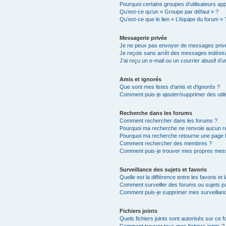
Pourquoi certains groupes d’utilisateurs ap
Qu’est-ce qu’un « Groupe par défaut » ?
Qu’est-ce que le lien « L’équipe du forum » 
Messagerie privée
Je ne peux pas envoyer de messages privé
Je reçois sans arrêt des messages indésira
J’ai reçu un e-mail ou un courrier abusif d’un
Amis et ignorés
Que sont mes listes d’amis et d’ignorés ?
Comment puis-je ajouter/supprimer des utili
Recherche dans les forums
Comment rechercher dans les forums ?
Pourquoi ma recherche ne renvoie aucun ré
Pourquoi ma recherche retourne une page 
Comment rechercher des membres ?
Comment puis-je trouver mes propres mess
Surveillance des sujets et favoris
Quelle est la différence entre les favoris et 
Comment surveiller des forums ou sujets par
Comment puis-je supprimer mes surveillanc
Fichiers joints
Quels fichiers joints sont autorisés sur ce 