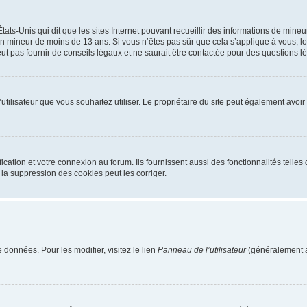
tats-Unis qui dit que les sites Internet pouvant recueillir des informations de mi
r un mineur de moins de 13 ans. Si vous n’êtes pas sûr que cela s’applique à vous, l
 pas fournir de conseils légaux et ne saurait être contactée pour des questions lég
m d’utilisateur que vous souhaitez utiliser. Le propriétaire du site peut également av
ation et votre connexion au forum. Ils fournissent aussi des fonctionnalités telles 
la suppression des cookies peut les corriger.
 données. Pour les modifier, visitez le lien
Panneau de l’utilisateur
(généralement a