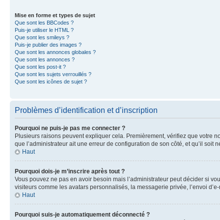
Mise en forme et types de sujet
Que sont les BBCodes ?
Puis-je utiliser le HTML ?
Que sont les smileys ?
Puis-je publier des images ?
Que sont les annonces globales ?
Que sont les annonces ?
Que sont les post-it ?
Que sont les sujets verrouillés ?
Que sont les icônes de sujet ?
Problèmes d’identification et d’inscription
Pourquoi ne puis-je pas me connecter ?
Plusieurs raisons peuvent expliquer cela. Premièrement, vérifiez que votre nom 
que l’administrateur ait une erreur de configuration de son côté, et qu’il soit n
Haut
Pourquoi dois-je m’inscrire après tout ?
Vous pouvez ne pas en avoir besoin mais l’administrateur peut décider si vou
visiteurs comme les avatars personnalisés, la messagerie privée, l’envoi d’e-
Haut
Pourquoi suis-je automatiquement déconnecté ?