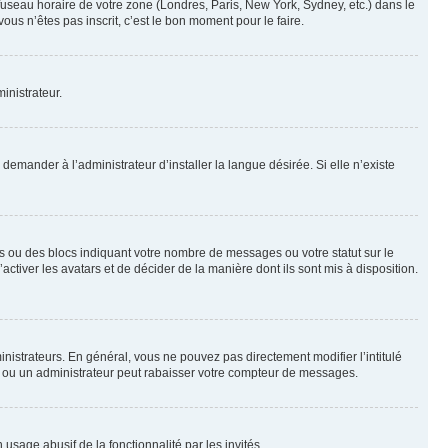
 fuseau horaire de votre zone (Londres, Paris, New York, Sydney, etc.) dans le
ous n’êtes pas inscrit, c’est le bon moment pour le faire.
inistrateur.
emander à l’administrateur d’installer la langue désirée. Si elle n’existe
s ou des blocs indiquant votre nombre de messages ou votre statut sur le
tiver les avatars et de décider de la manière dont ils sont mis à disposition.
nistrateurs. En général, vous ne pouvez pas directement modifier l’intitulé
r ou un administrateur peut rabaisser votre compteur de messages.
 usage abusif de la fonctionnalité par les invités.