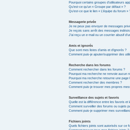
Pourquoi certains groupes d’utilisateurs ap
Qu’est-ce qu’un « Groupe par défaut » ?
Qu’est-ce que le lien « L’équipe du forum » 
Messagerie privée
Je ne peux pas envoyer de messages privé
Je reçois sans arrêt des messages indésira
J’ai reçu un e-mail ou un courrier abusif d’un
Amis et ignorés
Que sont mes listes d’amis et d’ignorés ?
Comment puis-je ajouter/supprimer des utili
Recherche dans les forums
Comment rechercher dans les forums ?
Pourquoi ma recherche ne renvoie aucun ré
Pourquoi ma recherche retourne une page 
Comment rechercher des membres ?
Comment puis-je trouver mes propres mess
Surveillance des sujets et favoris
Quelle est la différence entre les favoris et 
Comment surveiller des forums ou sujets par
Comment puis-je supprimer mes surveillanc
Fichiers joints
Quels fichiers joints sont autorisés sur ce 