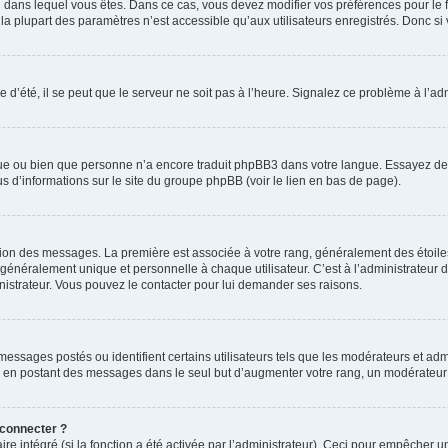
elui dans lequel vous êtes. Dans ce cas, vous devez modifier vos préférences pour le
a plupart des paramètres n’est accessible qu’aux utilisateurs enregistrés. Donc si v
 d’été, il se peut que le serveur ne soit pas à l’heure. Signalez ce problème à l’adm
ngue ou bien que personne n’a encore traduit phpBB3 dans votre langue. Essayez de d
us d’informations sur le site du groupe phpBB (voir le lien en bas de page).
ation des messages. La première est associée à votre rang, généralement des étoile
éralement unique et personnelle à chaque utilisateur. C’est à l’administrateur d’ac
inistrateur. Vous pouvez le contacter pour lui demander ses raisons.
essages postés ou identifient certains utilisateurs tels que les modérateurs et admi
ums en postant des messages dans le seul but d’augmenter votre rang, un modérateu
 connecter ?
ire intégré (si la fonction a été activée par l’administrateur). Ceci pour empêcher un