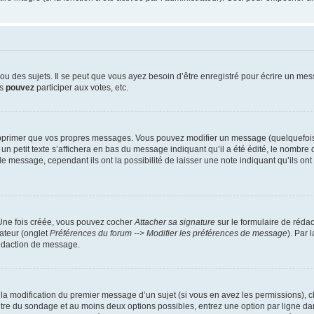
 des sujets. Il se peut que vous ayez besoin d’être enregistré pour écrire un mes
us
pouvez
participer aux votes, etc.
pprimer que vos propres messages. Vous pouvez modifier un message (quelquefois d
it texte s’affichera en bas du message indiquant qu’il a été édité, le nombre de fo
message, cependant ils ont la possibilité de laisser une note indiquant qu’ils ont m
 Une fois créée, vous pouvez cocher
Attacher sa signature
sur le formulaire de réda
ateur (onglet
Préférences du forum --> Modifier les préférences de message
). Par 
rédaction de message.
u la modification du premier message d’un sujet (si vous en avez les permissions), c
titre du sondage et au moins deux options possibles, entrez une option par ligne