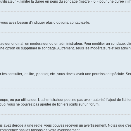
utilisateur », limiter la durée en jours du sondage (mettre « 0 » pour une durée illimi
vous avez besoin d’indiquer plus d’options, contactez-le.
uteur original, un modérateur ou un administrateur. Pour modifier un sondage, cl
 une option ou supprimer le sondage. Autrement, seuls les modérateurs et les admin
 les consulter, les lire, y poster, etc., vous devez avoir une permission spéciale. 
roupe, ou par utilisateur. L’administrateur peut ne pas avoir autorisé l’ajout de fich
uoi vous ne pouvez pas ajouter de fichiers joints sur un forum.
s avez dérogé à une règle, vous pouvez recevoir un avertissement. Notez que c’est
e comprenez pas les raisons de votre avertissement.