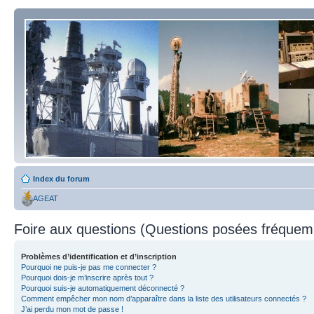
Index du forum
AGEAT
Foire aux questions (Questions posées fréque
Problèmes d’identification et d’inscription
Pourquoi ne puis-je pas me connecter ?
Pourquoi dois-je m’inscrire après tout ?
Pourquoi suis-je automatiquement déconnecté ?
Comment empêcher mon nom d’apparaître dans la liste des utilisateurs connectés ?
J’ai perdu mon mot de passe !