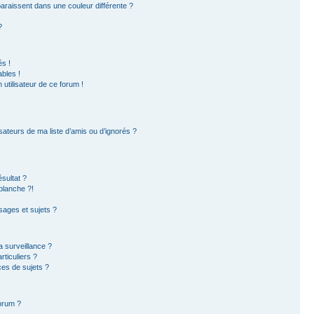
paraissent dans une couleur différente ?
?
s !
bles !
 utilisateur de ce forum !
sateurs de ma liste d’amis ou d’ignorés ?
sultat ?
blanche ?!
ages et sujets ?
la surveillance ?
ticuliers ?
es de sujets ?
forum ?