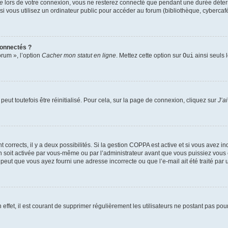
te
lors de votre connexion, vous ne resterez connecté que pendant une durée déterm
vous utilisez un ordinateur public pour accéder au forum (bibliothèque, cybercafé, u
connectés ?
orum », l’option
Cacher mon statut en ligne
. Mettez cette option sur
Oui
ainsi seuls 
eut toutefois être réinitialisé. Pour cela, sur la page de connexion, cliquez sur
J’a
nt corrects, il y a deux possibilités. Si la gestion COPPA est active et si vous avez i
n soit activée par vous-même ou par l’administrateur avant que vous puissiez vous c
 peut que vous ayez fourni une adresse incorrecte ou que l’e-mail ait été traité par u
 effet, il est courant de supprimer régulièrement les utilisateurs ne postant pas pou