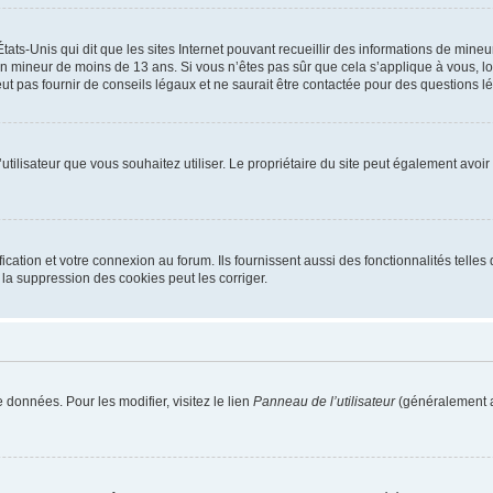
tats-Unis qui dit que les sites Internet pouvant recueillir des informations de mi
r un mineur de moins de 13 ans. Si vous n’êtes pas sûr que cela s’applique à vous, l
 pas fournir de conseils légaux et ne saurait être contactée pour des questions lég
m d’utilisateur que vous souhaitez utiliser. Le propriétaire du site peut également av
ation et votre connexion au forum. Ils fournissent aussi des fonctionnalités telles 
la suppression des cookies peut les corriger.
 données. Pour les modifier, visitez le lien
Panneau de l’utilisateur
(généralement a