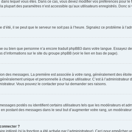
elui dans lequel vous êtes. Dans ce cas, vous devez modifier vos préférences pour le
a plupart des paramètres n’est accessible qu’aux utilisateurs enregistrés. Donc si v
 d’été, il se peut que le serveur ne soit pas à l’heure. Signalez ce problème à l’adm
ngue ou bien que personne n’a encore traduit phpBB3 dans votre langue. Essayez de d
us d’informations sur le site du groupe phpBB (voir le lien en bas de page).
ation des messages. La première est associée à votre rang, généralement des étoile
éralement unique et personnelle à chaque utilisateur. C’est à l’administrateur d’ac
inistrateur. Vous pouvez le contacter pour lui demander ses raisons.
essages postés ou identifient certains utilisateurs tels que les modérateurs et admi
ums en postant des messages dans le seul but d’augmenter votre rang, un modérateu
 connecter ?
ire intégré (si la fonction a été activée par l’administrateur). Ceci pour empêcher un