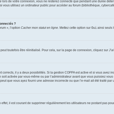
te
lors de votre connexion, vous ne resterez connecté que pendant une durée déterm
vous utilisez un ordinateur public pour accéder au forum (bibliothèque, cybercafé, u
connectés ?
orum », l’option
Cacher mon statut en ligne
. Mettez cette option sur
Oui
ainsi seuls 
eut toutefois être réinitialisé. Pour cela, sur la page de connexion, cliquez sur
J’a
nt corrects, il y a deux possibilités. Si la gestion COPPA est active et si vous avez i
n soit activée par vous-même ou par l’administrateur avant que vous puissiez vous c
 peut que vous ayez fourni une adresse incorrecte ou que l’e-mail ait été traité par u
 effet, il est courant de supprimer régulièrement les utilisateurs ne postant pas pou