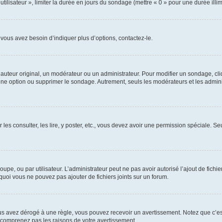
utilisateur », limiter la durée en jours du sondage (mettre « 0 » pour une durée illimi
vous avez besoin d’indiquer plus d’options, contactez-le.
uteur original, un modérateur ou un administrateur. Pour modifier un sondage, cl
 une option ou supprimer le sondage. Autrement, seuls les modérateurs et les admin
 les consulter, les lire, y poster, etc., vous devez avoir une permission spéciale. 
roupe, ou par utilisateur. L’administrateur peut ne pas avoir autorisé l’ajout de fich
uoi vous ne pouvez pas ajouter de fichiers joints sur un forum.
s avez dérogé à une règle, vous pouvez recevoir un avertissement. Notez que c’est
e comprenez pas les raisons de votre avertissement.