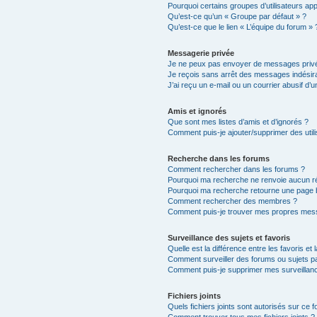
Pourquoi certains groupes d’utilisateurs ap
Qu’est-ce qu’un « Groupe par défaut » ?
Qu’est-ce que le lien « L’équipe du forum » 
Messagerie privée
Je ne peux pas envoyer de messages privé
Je reçois sans arrêt des messages indésira
J’ai reçu un e-mail ou un courrier abusif d’un
Amis et ignorés
Que sont mes listes d’amis et d’ignorés ?
Comment puis-je ajouter/supprimer des utili
Recherche dans les forums
Comment rechercher dans les forums ?
Pourquoi ma recherche ne renvoie aucun ré
Pourquoi ma recherche retourne une page 
Comment rechercher des membres ?
Comment puis-je trouver mes propres mess
Surveillance des sujets et favoris
Quelle est la différence entre les favoris et 
Comment surveiller des forums ou sujets par
Comment puis-je supprimer mes surveillanc
Fichiers joints
Quels fichiers joints sont autorisés sur ce 