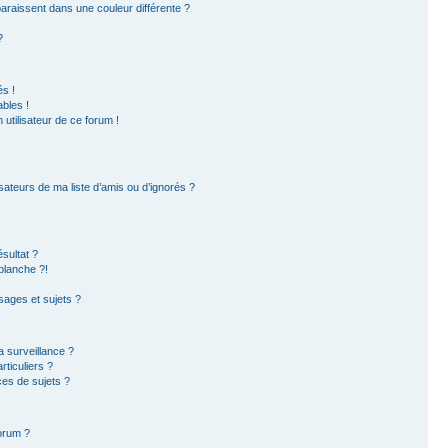
paraissent dans une couleur différente ?
?
s !
bles !
 utilisateur de ce forum !
sateurs de ma liste d’amis ou d’ignorés ?
sultat ?
blanche ?!
ages et sujets ?
la surveillance ?
ticuliers ?
es de sujets ?
forum ?