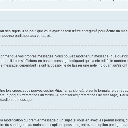
 des sujets. Il se peut que vous ayez besoin d’être enregistré pour écrire un mes
us
pouvez
participer aux votes, etc.
pprimer que vos propres messages. Vous pouvez modifier un message (quelquefois d
it texte s’affichera en bas du message indiquant qu’il a été édité, le nombre de fo
message, cependant ils ont la possibilité de laisser une note indiquant qu’ils ont m
 Une fois créée, vous pouvez cocher
Attacher sa signature
sur le formulaire de réda
ateur (onglet
Préférences du forum --> Modifier les préférences de message
). Par 
rédaction de message.
u la modification du premier message d’un sujet (si vous en avez les permissions), c
titre du sondage et au moins deux options possibles, entrez une option par ligne