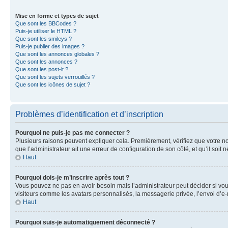
Mise en forme et types de sujet
Que sont les BBCodes ?
Puis-je utiliser le HTML ?
Que sont les smileys ?
Puis-je publier des images ?
Que sont les annonces globales ?
Que sont les annonces ?
Que sont les post-it ?
Que sont les sujets verrouillés ?
Que sont les icônes de sujet ?
Problèmes d’identification et d’inscription
Pourquoi ne puis-je pas me connecter ?
Plusieurs raisons peuvent expliquer cela. Premièrement, vérifiez que votre nom 
que l’administrateur ait une erreur de configuration de son côté, et qu’il soit n
Haut
Pourquoi dois-je m’inscrire après tout ?
Vous pouvez ne pas en avoir besoin mais l’administrateur peut décider si vou
visiteurs comme les avatars personnalisés, la messagerie privée, l’envoi d’e-
Haut
Pourquoi suis-je automatiquement déconnecté ?