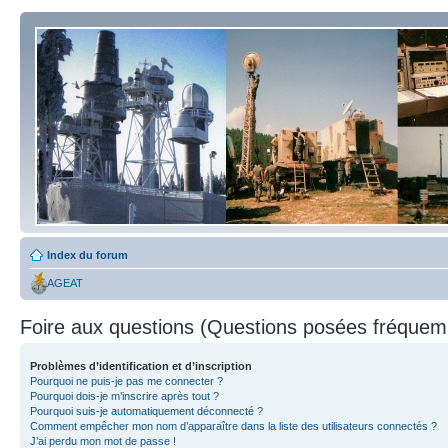
Index du forum
AGEAT
Foire aux questions (Questions posées fréque
Problèmes d’identification et d’inscription
Pourquoi ne puis-je pas me connecter ?
Pourquoi dois-je m’inscrire après tout ?
Pourquoi suis-je automatiquement déconnecté ?
Comment empêcher mon nom d’apparaître dans la liste des utilisateurs connectés ?
J’ai perdu mon mot de passe !