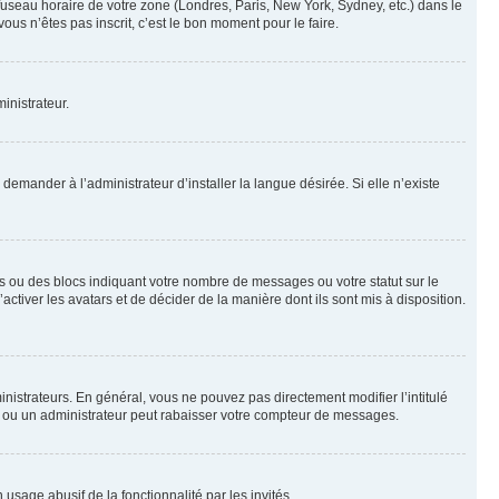
 fuseau horaire de votre zone (Londres, Paris, New York, Sydney, etc.) dans le
ous n’êtes pas inscrit, c’est le bon moment pour le faire.
inistrateur.
emander à l’administrateur d’installer la langue désirée. Si elle n’existe
s ou des blocs indiquant votre nombre de messages ou votre statut sur le
tiver les avatars et de décider de la manière dont ils sont mis à disposition.
nistrateurs. En général, vous ne pouvez pas directement modifier l’intitulé
r ou un administrateur peut rabaisser votre compteur de messages.
 usage abusif de la fonctionnalité par les invités.