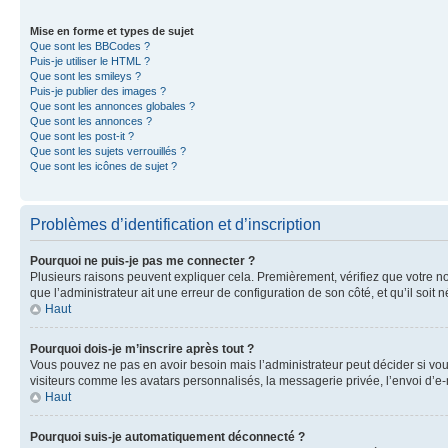
Mise en forme et types de sujet
Que sont les BBCodes ?
Puis-je utiliser le HTML ?
Que sont les smileys ?
Puis-je publier des images ?
Que sont les annonces globales ?
Que sont les annonces ?
Que sont les post-it ?
Que sont les sujets verrouillés ?
Que sont les icônes de sujet ?
Problèmes d’identification et d’inscription
Pourquoi ne puis-je pas me connecter ?
Plusieurs raisons peuvent expliquer cela. Premièrement, vérifiez que votre nom 
que l’administrateur ait une erreur de configuration de son côté, et qu’il soit n
Haut
Pourquoi dois-je m’inscrire après tout ?
Vous pouvez ne pas en avoir besoin mais l’administrateur peut décider si vou
visiteurs comme les avatars personnalisés, la messagerie privée, l’envoi d’e-
Haut
Pourquoi suis-je automatiquement déconnecté ?