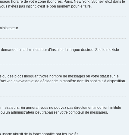
 fuseau horaire de votre zone (Londres, Paris, New York, Sydney, etc.) dans le
ous n’êtes pas inscrit, c’est le bon moment pour le faire.
inistrateur.
emander à l’administrateur d’installer la langue désirée. Si elle n’existe
s ou des blocs indiquant votre nombre de messages ou votre statut sur le
tiver les avatars et de décider de la manière dont ils sont mis à disposition.
nistrateurs. En général, vous ne pouvez pas directement modifier l’intitulé
r ou un administrateur peut rabaisser votre compteur de messages.
 usage abusif de la fonctionnalité par les invités.