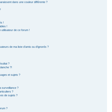
paraissent dans une couleur différente ?
?
s !
bles !
 utilisateur de ce forum !
sateurs de ma liste d’amis ou d’ignorés ?
sultat ?
blanche ?!
ages et sujets ?
la surveillance ?
ticuliers ?
es de sujets ?
forum ?