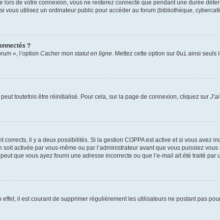
te
lors de votre connexion, vous ne resterez connecté que pendant une durée déterm
vous utilisez un ordinateur public pour accéder au forum (bibliothèque, cybercafé, u
connectés ?
orum », l’option
Cacher mon statut en ligne
. Mettez cette option sur
Oui
ainsi seuls 
eut toutefois être réinitialisé. Pour cela, sur la page de connexion, cliquez sur
J’a
nt corrects, il y a deux possibilités. Si la gestion COPPA est active et si vous avez i
n soit activée par vous-même ou par l’administrateur avant que vous puissiez vous c
 peut que vous ayez fourni une adresse incorrecte ou que l’e-mail ait été traité par u
 effet, il est courant de supprimer régulièrement les utilisateurs ne postant pas pou