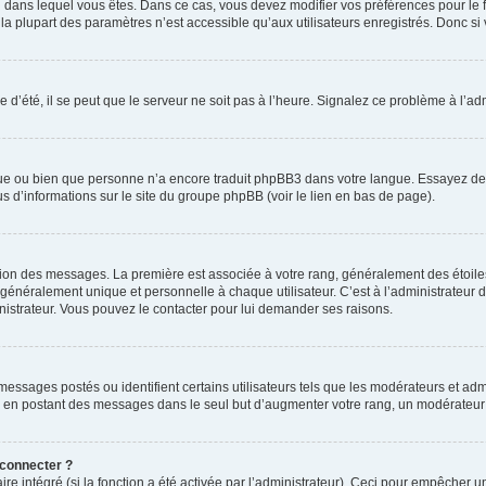
elui dans lequel vous êtes. Dans ce cas, vous devez modifier vos préférences pour le
a plupart des paramètres n’est accessible qu’aux utilisateurs enregistrés. Donc si v
 d’été, il se peut que le serveur ne soit pas à l’heure. Signalez ce problème à l’adm
ngue ou bien que personne n’a encore traduit phpBB3 dans votre langue. Essayez de d
us d’informations sur le site du groupe phpBB (voir le lien en bas de page).
ation des messages. La première est associée à votre rang, généralement des étoile
éralement unique et personnelle à chaque utilisateur. C’est à l’administrateur d’ac
inistrateur. Vous pouvez le contacter pour lui demander ses raisons.
essages postés ou identifient certains utilisateurs tels que les modérateurs et admi
ums en postant des messages dans le seul but d’augmenter votre rang, un modérateu
 connecter ?
ire intégré (si la fonction a été activée par l’administrateur). Ceci pour empêcher un