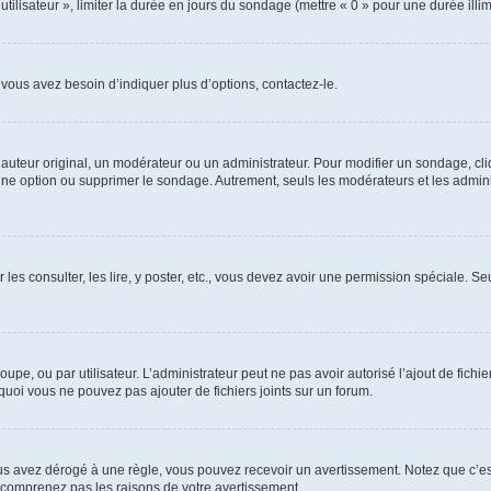
utilisateur », limiter la durée en jours du sondage (mettre « 0 » pour une durée illimi
vous avez besoin d’indiquer plus d’options, contactez-le.
uteur original, un modérateur ou un administrateur. Pour modifier un sondage, cl
 une option ou supprimer le sondage. Autrement, seuls les modérateurs et les admin
 les consulter, les lire, y poster, etc., vous devez avoir une permission spéciale. 
roupe, ou par utilisateur. L’administrateur peut ne pas avoir autorisé l’ajout de fich
uoi vous ne pouvez pas ajouter de fichiers joints sur un forum.
s avez dérogé à une règle, vous pouvez recevoir un avertissement. Notez que c’est
e comprenez pas les raisons de votre avertissement.