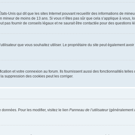
tats-Unis qui dit que les sites Internet pouvant recueillir des informations de mi
r un mineur de moins de 13 ans. Si vous n’êtes pas sûr que cela s’applique à vous, l
 pas fournir de conseils légaux et ne saurait être contactée pour des questions lég
m d’utilisateur que vous souhaitez utiliser. Le propriétaire du site peut également av
ation et votre connexion au forum. Ils fournissent aussi des fonctionnalités telles 
la suppression des cookies peut les corriger.
 données. Pour les modifier, visitez le lien
Panneau de l’utilisateur
(généralement a