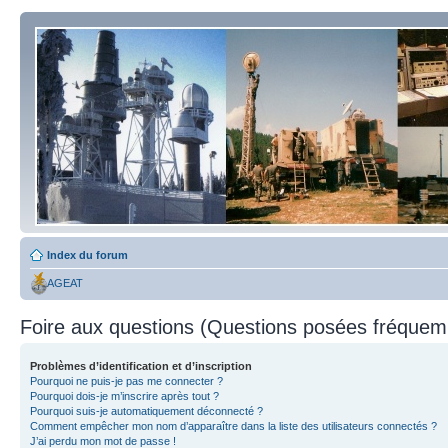
Index du forum
AGEAT
Foire aux questions (Questions posées fréque
Problèmes d’identification et d’inscription
Pourquoi ne puis-je pas me connecter ?
Pourquoi dois-je m’inscrire après tout ?
Pourquoi suis-je automatiquement déconnecté ?
Comment empêcher mon nom d’apparaître dans la liste des utilisateurs connectés ?
J’ai perdu mon mot de passe !