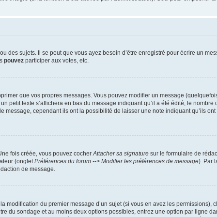
 des sujets. Il se peut que vous ayez besoin d’être enregistré pour écrire un mes
us
pouvez
participer aux votes, etc.
pprimer que vos propres messages. Vous pouvez modifier un message (quelquefois d
it texte s’affichera en bas du message indiquant qu’il a été édité, le nombre de fo
message, cependant ils ont la possibilité de laisser une note indiquant qu’ils ont m
 Une fois créée, vous pouvez cocher
Attacher sa signature
sur le formulaire de réda
ateur (onglet
Préférences du forum --> Modifier les préférences de message
). Par 
rédaction de message.
u la modification du premier message d’un sujet (si vous en avez les permissions), c
titre du sondage et au moins deux options possibles, entrez une option par ligne