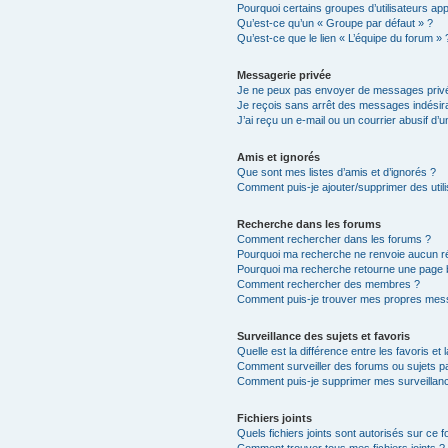
Pourquoi certains groupes d’utilisateurs ap
Qu’est-ce qu’un « Groupe par défaut » ?
Qu’est-ce que le lien « L’équipe du forum » 
Messagerie privée
Je ne peux pas envoyer de messages privé
Je reçois sans arrêt des messages indésira
J’ai reçu un e-mail ou un courrier abusif d’un
Amis et ignorés
Que sont mes listes d’amis et d’ignorés ?
Comment puis-je ajouter/supprimer des utili
Recherche dans les forums
Comment rechercher dans les forums ?
Pourquoi ma recherche ne renvoie aucun ré
Pourquoi ma recherche retourne une page 
Comment rechercher des membres ?
Comment puis-je trouver mes propres mess
Surveillance des sujets et favoris
Quelle est la différence entre les favoris et 
Comment surveiller des forums ou sujets par
Comment puis-je supprimer mes surveillanc
Fichiers joints
Quels fichiers joints sont autorisés sur ce 