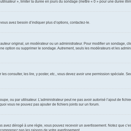
utilisateur », limiter la durée en jours du sondage (mettre « 0 » pour une durée illimi
vous avez besoin d’indiquer plus d’options, contactez-le.
uteur original, un modérateur ou un administrateur. Pour modifier un sondage, cl
 une option ou supprimer le sondage. Autrement, seuls les modérateurs et les admin
 les consulter, les lire, y poster, etc., vous devez avoir une permission spéciale. 
roupe, ou par utilisateur. L’administrateur peut ne pas avoir autorisé l’ajout de fich
uoi vous ne pouvez pas ajouter de fichiers joints sur un forum.
s avez dérogé à une règle, vous pouvez recevoir un avertissement. Notez que c’est
e comprenez pas les raisons de votre avertissement.