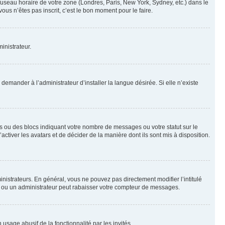
 fuseau horaire de votre zone (Londres, Paris, New York, Sydney, etc.) dans le
ous n’êtes pas inscrit, c’est le bon moment pour le faire.
inistrateur.
emander à l’administrateur d’installer la langue désirée. Si elle n’existe
s ou des blocs indiquant votre nombre de messages ou votre statut sur le
tiver les avatars et de décider de la manière dont ils sont mis à disposition.
nistrateurs. En général, vous ne pouvez pas directement modifier l’intitulé
r ou un administrateur peut rabaisser votre compteur de messages.
 usage abusif de la fonctionnalité par les invités.