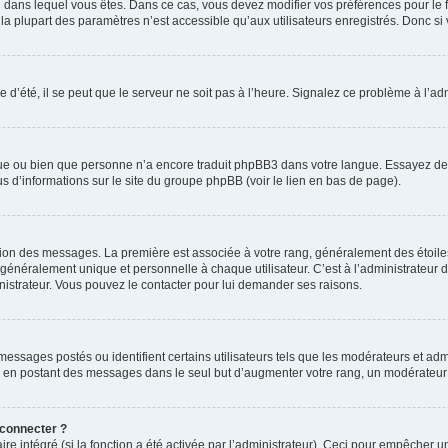
elui dans lequel vous êtes. Dans ce cas, vous devez modifier vos préférences pour le
a plupart des paramètres n’est accessible qu’aux utilisateurs enregistrés. Donc si v
 d’été, il se peut que le serveur ne soit pas à l’heure. Signalez ce problème à l’adm
ngue ou bien que personne n’a encore traduit phpBB3 dans votre langue. Essayez de d
us d’informations sur le site du groupe phpBB (voir le lien en bas de page).
ation des messages. La première est associée à votre rang, généralement des étoile
éralement unique et personnelle à chaque utilisateur. C’est à l’administrateur d’ac
inistrateur. Vous pouvez le contacter pour lui demander ses raisons.
essages postés ou identifient certains utilisateurs tels que les modérateurs et admi
ums en postant des messages dans le seul but d’augmenter votre rang, un modérateu
 connecter ?
ire intégré (si la fonction a été activée par l’administrateur). Ceci pour empêcher un