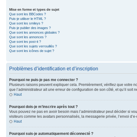
Mise en forme et types de sujet
Que sont les BBCodes ?
Puis-je utiliser le HTML ?
Que sont les smileys ?
Puis-je publier des images ?
Que sont les annonces globales ?
Que sont les annonces ?
Que sont les post-it ?
Que sont les sujets verrouillés ?
Que sont les icônes de sujet ?
Problèmes d’identification et d’inscription
Pourquoi ne puis-je pas me connecter ?
Plusieurs raisons peuvent expliquer cela. Premièrement, vérifiez que votre nom 
que l’administrateur ait une erreur de configuration de son côté, et qu’il soit n
Haut
Pourquoi dois-je m’inscrire après tout ?
Vous pouvez ne pas en avoir besoin mais l’administrateur peut décider si vou
visiteurs comme les avatars personnalisés, la messagerie privée, l’envoi d’e-
Haut
Pourquoi suis-je automatiquement déconnecté ?