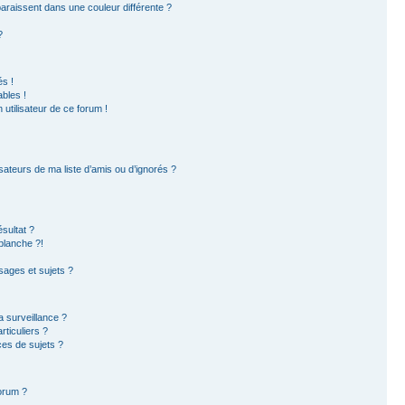
paraissent dans une couleur différente ?
?
s !
bles !
 utilisateur de ce forum !
sateurs de ma liste d’amis ou d’ignorés ?
sultat ?
blanche ?!
ages et sujets ?
la surveillance ?
ticuliers ?
es de sujets ?
forum ?