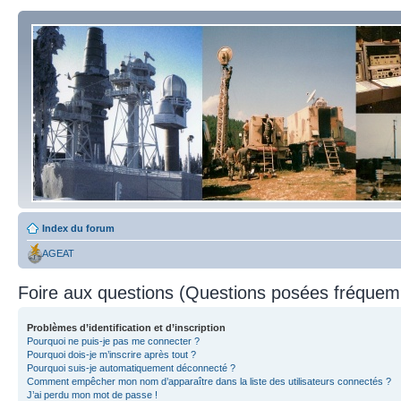
Index du forum
AGEAT
Foire aux questions (Questions posées fréque
Problèmes d’identification et d’inscription
Pourquoi ne puis-je pas me connecter ?
Pourquoi dois-je m’inscrire après tout ?
Pourquoi suis-je automatiquement déconnecté ?
Comment empêcher mon nom d’apparaître dans la liste des utilisateurs connectés ?
J’ai perdu mon mot de passe !