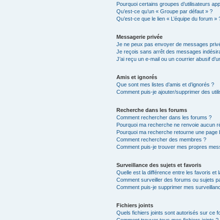
Pourquoi certains groupes d’utilisateurs ap
Qu’est-ce qu’un « Groupe par défaut » ?
Qu’est-ce que le lien « L’équipe du forum » 
Messagerie privée
Je ne peux pas envoyer de messages privé
Je reçois sans arrêt des messages indésira
J’ai reçu un e-mail ou un courrier abusif d’un
Amis et ignorés
Que sont mes listes d’amis et d’ignorés ?
Comment puis-je ajouter/supprimer des utili
Recherche dans les forums
Comment rechercher dans les forums ?
Pourquoi ma recherche ne renvoie aucun ré
Pourquoi ma recherche retourne une page 
Comment rechercher des membres ?
Comment puis-je trouver mes propres mess
Surveillance des sujets et favoris
Quelle est la différence entre les favoris et 
Comment surveiller des forums ou sujets par
Comment puis-je supprimer mes surveillanc
Fichiers joints
Quels fichiers joints sont autorisés sur ce 