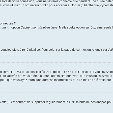
te
lors de votre connexion, vous ne resterez connecté que pendant une durée déterm
vous utilisez un ordinateur public pour accéder au forum (bibliothèque, cybercafé, u
connectés ?
orum », l’option
Cacher mon statut en ligne
. Mettez cette option sur
Oui
ainsi seuls 
eut toutefois être réinitialisé. Pour cela, sur la page de connexion, cliquez sur
J’a
nt corrects, il y a deux possibilités. Si la gestion COPPA est active et si vous avez i
n soit activée par vous-même ou par l’administrateur avant que vous puissiez vous c
 peut que vous ayez fourni une adresse incorrecte ou que l’e-mail ait été traité par u
 effet, il est courant de supprimer régulièrement les utilisateurs ne postant pas pou