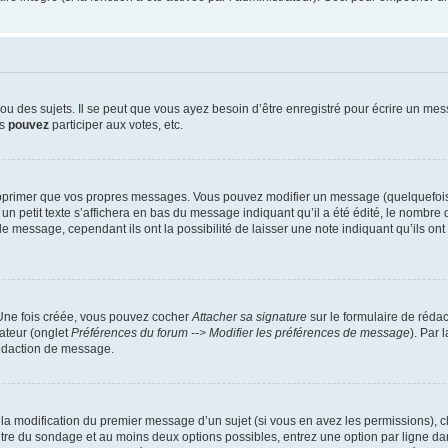
 des sujets. Il se peut que vous ayez besoin d’être enregistré pour écrire un mes
us
pouvez
participer aux votes, etc.
pprimer que vos propres messages. Vous pouvez modifier un message (quelquefois d
it texte s’affichera en bas du message indiquant qu’il a été édité, le nombre de fo
message, cependant ils ont la possibilité de laisser une note indiquant qu’ils ont m
 Une fois créée, vous pouvez cocher
Attacher sa signature
sur le formulaire de réda
ateur (onglet
Préférences du forum --> Modifier les préférences de message
). Par 
rédaction de message.
u la modification du premier message d’un sujet (si vous en avez les permissions), c
titre du sondage et au moins deux options possibles, entrez une option par ligne