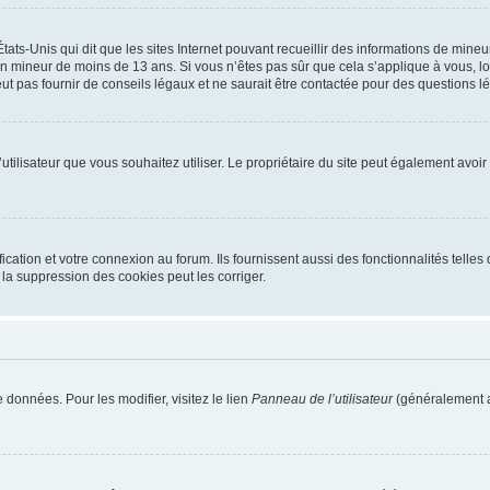
tats-Unis qui dit que les sites Internet pouvant recueillir des informations de mi
r un mineur de moins de 13 ans. Si vous n’êtes pas sûr que cela s’applique à vous, l
 pas fournir de conseils légaux et ne saurait être contactée pour des questions lég
m d’utilisateur que vous souhaitez utiliser. Le propriétaire du site peut également av
ation et votre connexion au forum. Ils fournissent aussi des fonctionnalités telles 
la suppression des cookies peut les corriger.
 données. Pour les modifier, visitez le lien
Panneau de l’utilisateur
(généralement a