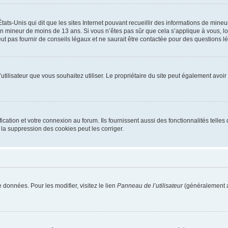
tats-Unis qui dit que les sites Internet pouvant recueillir des informations de mi
r un mineur de moins de 13 ans. Si vous n’êtes pas sûr que cela s’applique à vous, l
 pas fournir de conseils légaux et ne saurait être contactée pour des questions lég
m d’utilisateur que vous souhaitez utiliser. Le propriétaire du site peut également av
ation et votre connexion au forum. Ils fournissent aussi des fonctionnalités telles 
la suppression des cookies peut les corriger.
 données. Pour les modifier, visitez le lien
Panneau de l’utilisateur
(généralement a