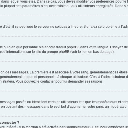
elui dans lequel vous êtes. Dans ce cas, vous devez modifier vos préférences pour le
a plupart des paramètres n’est accessible qu’aux utilisateurs enregistrés. Donc si v
 d’été, il se peut que le serveur ne soit pas à l’heure. Signalez ce problème à l’adm
ngue ou bien que personne n’a encore traduit phpBB3 dans votre langue. Essayez de d
us d’informations sur le site du groupe phpBB (voir le lien en bas de page).
ation des messages. La première est associée à votre rang, généralement des étoile
éralement unique et personnelle à chaque utilisateur. C’est à l’administrateur d’ac
inistrateur. Vous pouvez le contacter pour lui demander ses raisons.
essages postés ou identifient certains utilisateurs tels que les modérateurs et admi
ums en postant des messages dans le seul but d’augmenter votre rang, un modérateu
 connecter ?
ire intégré (si la fonction a été activée par l’administrateur). Ceci pour empêcher un