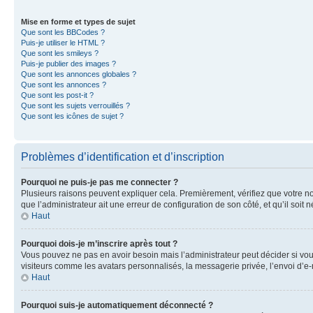
Mise en forme et types de sujet
Que sont les BBCodes ?
Puis-je utiliser le HTML ?
Que sont les smileys ?
Puis-je publier des images ?
Que sont les annonces globales ?
Que sont les annonces ?
Que sont les post-it ?
Que sont les sujets verrouillés ?
Que sont les icônes de sujet ?
Problèmes d’identification et d’inscription
Pourquoi ne puis-je pas me connecter ?
Plusieurs raisons peuvent expliquer cela. Premièrement, vérifiez que votre nom 
que l’administrateur ait une erreur de configuration de son côté, et qu’il soit n
Haut
Pourquoi dois-je m’inscrire après tout ?
Vous pouvez ne pas en avoir besoin mais l’administrateur peut décider si vou
visiteurs comme les avatars personnalisés, la messagerie privée, l’envoi d’e-
Haut
Pourquoi suis-je automatiquement déconnecté ?