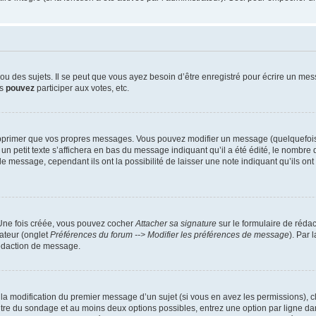
 des sujets. Il se peut que vous ayez besoin d’être enregistré pour écrire un mes
us
pouvez
participer aux votes, etc.
pprimer que vos propres messages. Vous pouvez modifier un message (quelquefois d
it texte s’affichera en bas du message indiquant qu’il a été édité, le nombre de fo
message, cependant ils ont la possibilité de laisser une note indiquant qu’ils ont m
 Une fois créée, vous pouvez cocher
Attacher sa signature
sur le formulaire de réda
ateur (onglet
Préférences du forum --> Modifier les préférences de message
). Par 
rédaction de message.
u la modification du premier message d’un sujet (si vous en avez les permissions), c
titre du sondage et au moins deux options possibles, entrez une option par ligne