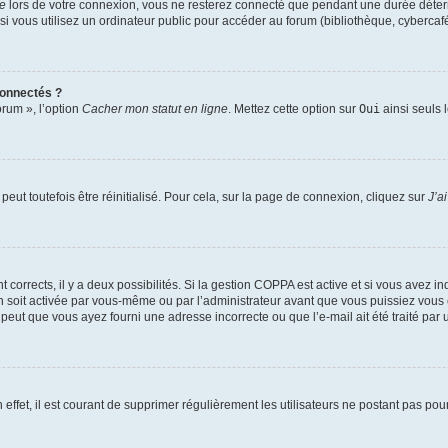
te
lors de votre connexion, vous ne resterez connecté que pendant une durée déterm
vous utilisez un ordinateur public pour accéder au forum (bibliothèque, cybercafé, u
connectés ?
orum », l’option
Cacher mon statut en ligne
. Mettez cette option sur
Oui
ainsi seuls 
eut toutefois être réinitialisé. Pour cela, sur la page de connexion, cliquez sur
J’a
nt corrects, il y a deux possibilités. Si la gestion COPPA est active et si vous avez i
n soit activée par vous-même ou par l’administrateur avant que vous puissiez vous c
 peut que vous ayez fourni une adresse incorrecte ou que l’e-mail ait été traité par u
 effet, il est courant de supprimer régulièrement les utilisateurs ne postant pas pou