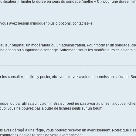
utilisateur », limiter la durée en jours du sondage (mettre « 0 » pour une durée illimi
vous avez besoin d’indiquer plus d’options, contactez-le.
uteur original, un modérateur ou un administrateur. Pour modifier un sondage, cl
 une option ou supprimer le sondage. Autrement, seuls les modérateurs et les admin
 les consulter, les lire, y poster, etc., vous devez avoir une permission spéciale. 
roupe, ou par utilisateur. L’administrateur peut ne pas avoir autorisé l’ajout de fich
uoi vous ne pouvez pas ajouter de fichiers joints sur un forum.
s avez dérogé à une règle, vous pouvez recevoir un avertissement. Notez que c’est
e comprenez pas les raisons de votre avertissement.