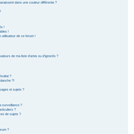
paraissent dans une couleur différente ?
?
s !
bles !
 utilisateur de ce forum !
sateurs de ma liste d’amis ou d’ignorés ?
sultat ?
blanche ?!
ages et sujets ?
la surveillance ?
ticuliers ?
es de sujets ?
forum ?