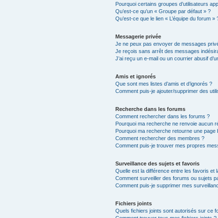
Pourquoi certains groupes d’utilisateurs ap
Qu’est-ce qu’un « Groupe par défaut » ?
Qu’est-ce que le lien « L’équipe du forum » 
Messagerie privée
Je ne peux pas envoyer de messages privé
Je reçois sans arrêt des messages indésira
J’ai reçu un e-mail ou un courrier abusif d’un
Amis et ignorés
Que sont mes listes d’amis et d’ignorés ?
Comment puis-je ajouter/supprimer des utili
Recherche dans les forums
Comment rechercher dans les forums ?
Pourquoi ma recherche ne renvoie aucun ré
Pourquoi ma recherche retourne une page 
Comment rechercher des membres ?
Comment puis-je trouver mes propres mess
Surveillance des sujets et favoris
Quelle est la différence entre les favoris et 
Comment surveiller des forums ou sujets par
Comment puis-je supprimer mes surveillanc
Fichiers joints
Quels fichiers joints sont autorisés sur ce 