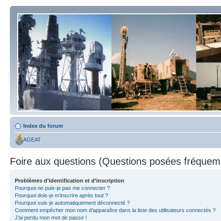
Index du forum
AGEAT
Foire aux questions (Questions posées fréque
Problèmes d’identification et d’inscription
Pourquoi ne puis-je pas me connecter ?
Pourquoi dois-je m’inscrire après tout ?
Pourquoi suis-je automatiquement déconnecté ?
Comment empêcher mon nom d’apparaître dans la liste des utilisateurs connectés ?
J’ai perdu mon mot de passe !