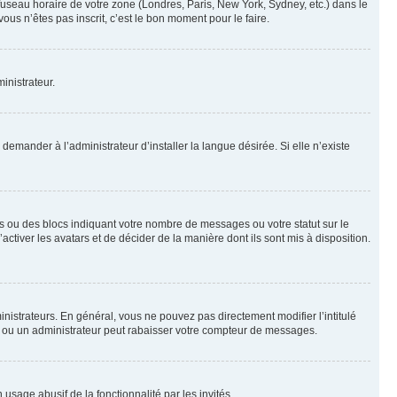
 fuseau horaire de votre zone (Londres, Paris, New York, Sydney, etc.) dans le
ous n’êtes pas inscrit, c’est le bon moment pour le faire.
inistrateur.
emander à l’administrateur d’installer la langue désirée. Si elle n’existe
s ou des blocs indiquant votre nombre de messages ou votre statut sur le
tiver les avatars et de décider de la manière dont ils sont mis à disposition.
nistrateurs. En général, vous ne pouvez pas directement modifier l’intitulé
r ou un administrateur peut rabaisser votre compteur de messages.
 usage abusif de la fonctionnalité par les invités.