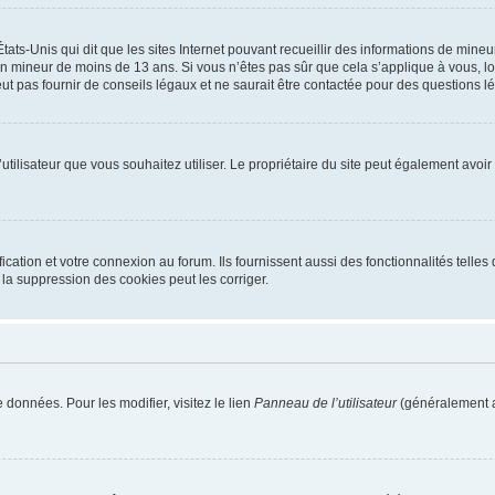
tats-Unis qui dit que les sites Internet pouvant recueillir des informations de mi
r un mineur de moins de 13 ans. Si vous n’êtes pas sûr que cela s’applique à vous, l
 pas fournir de conseils légaux et ne saurait être contactée pour des questions lég
m d’utilisateur que vous souhaitez utiliser. Le propriétaire du site peut également av
ation et votre connexion au forum. Ils fournissent aussi des fonctionnalités telles 
la suppression des cookies peut les corriger.
 données. Pour les modifier, visitez le lien
Panneau de l’utilisateur
(généralement a