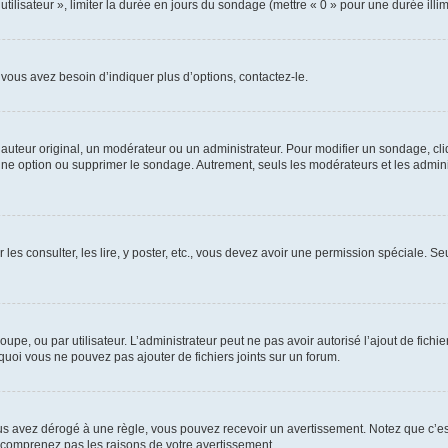
utilisateur », limiter la durée en jours du sondage (mettre « 0 » pour une durée illimi
vous avez besoin d’indiquer plus d’options, contactez-le.
uteur original, un modérateur ou un administrateur. Pour modifier un sondage, cl
 une option ou supprimer le sondage. Autrement, seuls les modérateurs et les admin
 les consulter, les lire, y poster, etc., vous devez avoir une permission spéciale. 
roupe, ou par utilisateur. L’administrateur peut ne pas avoir autorisé l’ajout de fich
uoi vous ne pouvez pas ajouter de fichiers joints sur un forum.
s avez dérogé à une règle, vous pouvez recevoir un avertissement. Notez que c’est
e comprenez pas les raisons de votre avertissement.