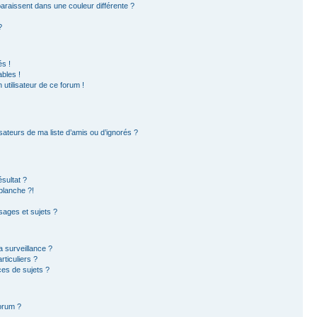
paraissent dans une couleur différente ?
?
s !
bles !
 utilisateur de ce forum !
sateurs de ma liste d’amis ou d’ignorés ?
sultat ?
blanche ?!
ages et sujets ?
la surveillance ?
ticuliers ?
es de sujets ?
forum ?