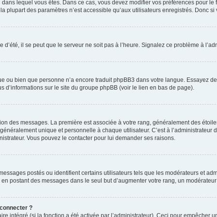
elui dans lequel vous êtes. Dans ce cas, vous devez modifier vos préférences pour le
a plupart des paramètres n’est accessible qu’aux utilisateurs enregistrés. Donc si v
 d’été, il se peut que le serveur ne soit pas à l’heure. Signalez ce problème à l’adm
ngue ou bien que personne n’a encore traduit phpBB3 dans votre langue. Essayez de d
us d’informations sur le site du groupe phpBB (voir le lien en bas de page).
ation des messages. La première est associée à votre rang, généralement des étoile
éralement unique et personnelle à chaque utilisateur. C’est à l’administrateur d’ac
inistrateur. Vous pouvez le contacter pour lui demander ses raisons.
essages postés ou identifient certains utilisateurs tels que les modérateurs et admi
ums en postant des messages dans le seul but d’augmenter votre rang, un modérateu
 connecter ?
ire intégré (si la fonction a été activée par l’administrateur). Ceci pour empêcher un