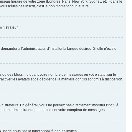
 fuseau horaire de votre zone (Londres, Paris, New York, Sydney, etc.) dans le
ous n’êtes pas inscrit, c’est le bon moment pour le faire.
inistrateur.
emander à l’administrateur d’installer la langue désirée. Si elle n’existe
s ou des blocs indiquant votre nombre de messages ou votre statut sur le
tiver les avatars et de décider de la manière dont ils sont mis à disposition.
nistrateurs. En général, vous ne pouvez pas directement modifier l’intitulé
r ou un administrateur peut rabaisser votre compteur de messages.
 usage abusif de la fonctionnalité par les invités.