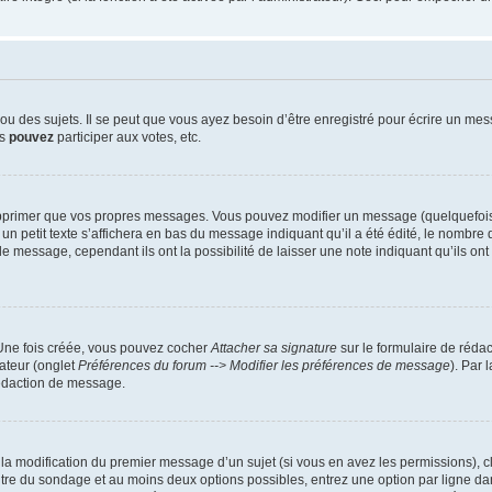
 des sujets. Il se peut que vous ayez besoin d’être enregistré pour écrire un mes
us
pouvez
participer aux votes, etc.
pprimer que vos propres messages. Vous pouvez modifier un message (quelquefois d
it texte s’affichera en bas du message indiquant qu’il a été édité, le nombre de fo
message, cependant ils ont la possibilité de laisser une note indiquant qu’ils ont m
 Une fois créée, vous pouvez cocher
Attacher sa signature
sur le formulaire de réda
ateur (onglet
Préférences du forum --> Modifier les préférences de message
). Par 
rédaction de message.
u la modification du premier message d’un sujet (si vous en avez les permissions), c
titre du sondage et au moins deux options possibles, entrez une option par ligne