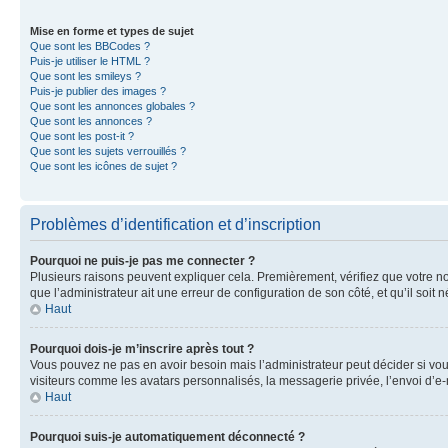
Mise en forme et types de sujet
Que sont les BBCodes ?
Puis-je utiliser le HTML ?
Que sont les smileys ?
Puis-je publier des images ?
Que sont les annonces globales ?
Que sont les annonces ?
Que sont les post-it ?
Que sont les sujets verrouillés ?
Que sont les icônes de sujet ?
Problèmes d’identification et d’inscription
Pourquoi ne puis-je pas me connecter ?
Plusieurs raisons peuvent expliquer cela. Premièrement, vérifiez que votre nom 
que l’administrateur ait une erreur de configuration de son côté, et qu’il soit n
Haut
Pourquoi dois-je m’inscrire après tout ?
Vous pouvez ne pas en avoir besoin mais l’administrateur peut décider si vou
visiteurs comme les avatars personnalisés, la messagerie privée, l’envoi d’e-
Haut
Pourquoi suis-je automatiquement déconnecté ?