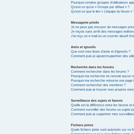
Pourquoi certains groupes d’utilisateurs ap
Qu’est-ce qu’un « Groupe par défaut » ?
Qu’est-ce que le lien « L’équipe du forum » 
Messagerie privée
Je ne peux pas envoyer de messages privé
Je reçois sans arrêt des messages indésira
J’ai reçu un e-mail ou un courrier abusif d’un
Amis et ignorés
Que sont mes listes d’amis et d’ignorés ?
Comment puis-je ajouter/supprimer des utili
Recherche dans les forums
Comment rechercher dans les forums ?
Pourquoi ma recherche ne renvoie aucun ré
Pourquoi ma recherche retourne une page 
Comment rechercher des membres ?
Comment puis-je trouver mes propres mess
Surveillance des sujets et favoris
Quelle est la différence entre les favoris et 
Comment surveiller des forums ou sujets par
Comment puis-je supprimer mes surveillanc
Fichiers joints
Quels fichiers joints sont autorisés sur ce 