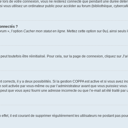
te
lors de votre connexion, vous ne resterez connecté que pendant une durée déterm
vous utilisez un ordinateur public pour accéder au forum (bibliothèque, cybercafé, u
connectés ?
orum », l’option
Cacher mon statut en ligne
. Mettez cette option sur
Oui
ainsi seuls 
eut toutefois être réinitialisé. Pour cela, sur la page de connexion, cliquez sur
J’a
nt corrects, il y a deux possibilités. Si la gestion COPPA est active et si vous avez i
n soit activée par vous-même ou par l’administrateur avant que vous puissiez vous c
 peut que vous ayez fourni une adresse incorrecte ou que l’e-mail ait été traité par u
 effet, il est courant de supprimer régulièrement les utilisateurs ne postant pas pou