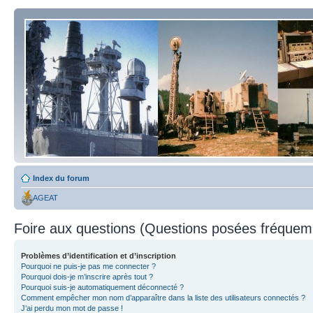
Index du forum
AGEAT
Foire aux questions (Questions posées fréque
Problèmes d’identification et d’inscription
Pourquoi ne puis-je pas me connecter ?
Pourquoi dois-je m’inscrire après tout ?
Pourquoi suis-je automatiquement déconnecté ?
Comment empêcher mon nom d’apparaître dans la liste des utilisateurs connectés ?
J’ai perdu mon mot de passe !