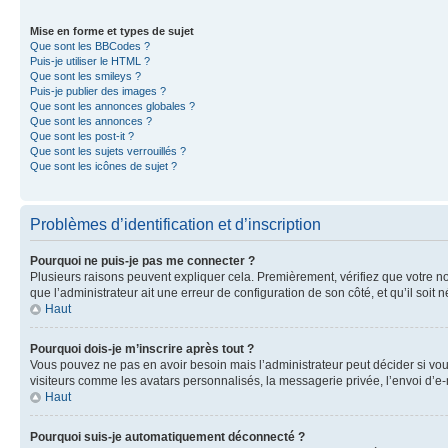
Mise en forme et types de sujet
Que sont les BBCodes ?
Puis-je utiliser le HTML ?
Que sont les smileys ?
Puis-je publier des images ?
Que sont les annonces globales ?
Que sont les annonces ?
Que sont les post-it ?
Que sont les sujets verrouillés ?
Que sont les icônes de sujet ?
Problèmes d’identification et d’inscription
Pourquoi ne puis-je pas me connecter ?
Plusieurs raisons peuvent expliquer cela. Premièrement, vérifiez que votre nom 
que l’administrateur ait une erreur de configuration de son côté, et qu’il soit n
Haut
Pourquoi dois-je m’inscrire après tout ?
Vous pouvez ne pas en avoir besoin mais l’administrateur peut décider si vou
visiteurs comme les avatars personnalisés, la messagerie privée, l’envoi d’e-
Haut
Pourquoi suis-je automatiquement déconnecté ?