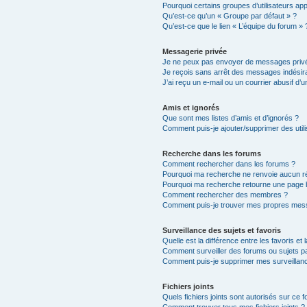
Pourquoi certains groupes d’utilisateurs ap
Qu’est-ce qu’un « Groupe par défaut » ?
Qu’est-ce que le lien « L’équipe du forum » 
Messagerie privée
Je ne peux pas envoyer de messages privé
Je reçois sans arrêt des messages indésira
J’ai reçu un e-mail ou un courrier abusif d’un
Amis et ignorés
Que sont mes listes d’amis et d’ignorés ?
Comment puis-je ajouter/supprimer des utili
Recherche dans les forums
Comment rechercher dans les forums ?
Pourquoi ma recherche ne renvoie aucun ré
Pourquoi ma recherche retourne une page 
Comment rechercher des membres ?
Comment puis-je trouver mes propres mess
Surveillance des sujets et favoris
Quelle est la différence entre les favoris et 
Comment surveiller des forums ou sujets par
Comment puis-je supprimer mes surveillanc
Fichiers joints
Quels fichiers joints sont autorisés sur ce 