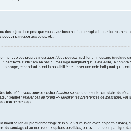
 des sujets. Il se peut que vous ayez besoin d’être enregistré pour écrire un mes
us
pouvez
participer aux votes, etc.
pprimer que vos propres messages. Vous pouvez modifier un message (quelquefois d
it texte s’affichera en bas du message indiquant qu’il a été édité, le nombre de fo
message, cependant ils ont la possibilité de laisser une note indiquant qu’ils ont m
 Une fois créée, vous pouvez cocher
Attacher sa signature
sur le formulaire de réda
ateur (onglet
Préférences du forum --> Modifier les préférences de message
). Par 
rédaction de message.
u la modification du premier message d’un sujet (si vous en avez les permissions), c
titre du sondage et au moins deux options possibles, entrez une option par ligne