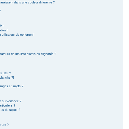
paraissent dans une couleur différente ?
?
s !
bles !
 utilisateur de ce forum !
sateurs de ma liste d’amis ou d’ignorés ?
sultat ?
blanche ?!
ages et sujets ?
la surveillance ?
ticuliers ?
es de sujets ?
forum ?