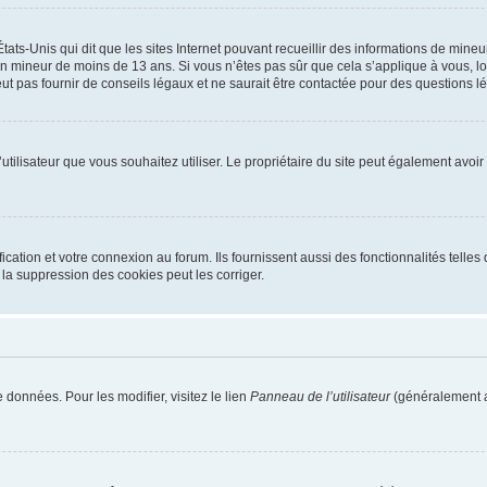
tats-Unis qui dit que les sites Internet pouvant recueillir des informations de mi
r un mineur de moins de 13 ans. Si vous n’êtes pas sûr que cela s’applique à vous, l
 pas fournir de conseils légaux et ne saurait être contactée pour des questions lég
m d’utilisateur que vous souhaitez utiliser. Le propriétaire du site peut également av
ation et votre connexion au forum. Ils fournissent aussi des fonctionnalités telles 
la suppression des cookies peut les corriger.
 données. Pour les modifier, visitez le lien
Panneau de l’utilisateur
(généralement a