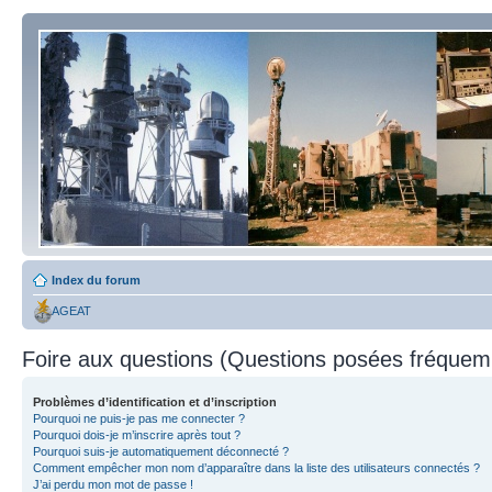
Index du forum
AGEAT
Foire aux questions (Questions posées fréque
Problèmes d’identification et d’inscription
Pourquoi ne puis-je pas me connecter ?
Pourquoi dois-je m’inscrire après tout ?
Pourquoi suis-je automatiquement déconnecté ?
Comment empêcher mon nom d’apparaître dans la liste des utilisateurs connectés ?
J’ai perdu mon mot de passe !