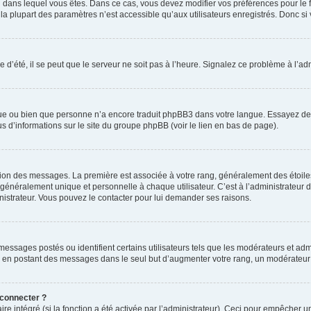
elui dans lequel vous êtes. Dans ce cas, vous devez modifier vos préférences pour le
a plupart des paramètres n’est accessible qu’aux utilisateurs enregistrés. Donc si v
 d’été, il se peut que le serveur ne soit pas à l’heure. Signalez ce problème à l’adm
ngue ou bien que personne n’a encore traduit phpBB3 dans votre langue. Essayez de d
us d’informations sur le site du groupe phpBB (voir le lien en bas de page).
ation des messages. La première est associée à votre rang, généralement des étoile
éralement unique et personnelle à chaque utilisateur. C’est à l’administrateur d’ac
inistrateur. Vous pouvez le contacter pour lui demander ses raisons.
essages postés ou identifient certains utilisateurs tels que les modérateurs et admi
ums en postant des messages dans le seul but d’augmenter votre rang, un modérateu
 connecter ?
ire intégré (si la fonction a été activée par l’administrateur). Ceci pour empêcher un