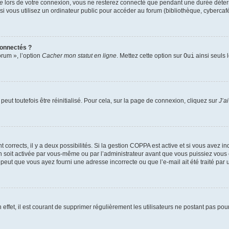
te
lors de votre connexion, vous ne resterez connecté que pendant une durée déterm
vous utilisez un ordinateur public pour accéder au forum (bibliothèque, cybercafé, u
connectés ?
orum », l’option
Cacher mon statut en ligne
. Mettez cette option sur
Oui
ainsi seuls 
eut toutefois être réinitialisé. Pour cela, sur la page de connexion, cliquez sur
J’a
nt corrects, il y a deux possibilités. Si la gestion COPPA est active et si vous avez i
n soit activée par vous-même ou par l’administrateur avant que vous puissiez vous c
 peut que vous ayez fourni une adresse incorrecte ou que l’e-mail ait été traité par u
 effet, il est courant de supprimer régulièrement les utilisateurs ne postant pas pou