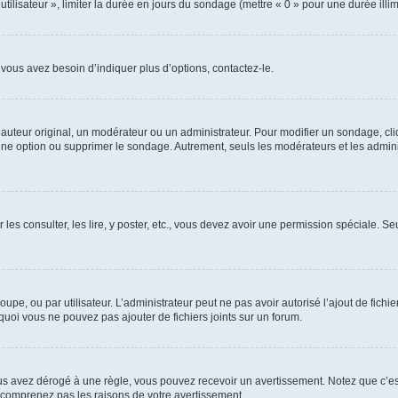
utilisateur », limiter la durée en jours du sondage (mettre « 0 » pour une durée illimi
vous avez besoin d’indiquer plus d’options, contactez-le.
uteur original, un modérateur ou un administrateur. Pour modifier un sondage, cl
 une option ou supprimer le sondage. Autrement, seuls les modérateurs et les admin
 les consulter, les lire, y poster, etc., vous devez avoir une permission spéciale. 
roupe, ou par utilisateur. L’administrateur peut ne pas avoir autorisé l’ajout de fich
uoi vous ne pouvez pas ajouter de fichiers joints sur un forum.
s avez dérogé à une règle, vous pouvez recevoir un avertissement. Notez que c’est
e comprenez pas les raisons de votre avertissement.