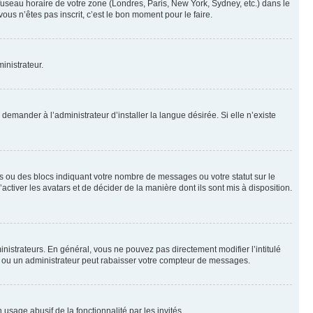
 fuseau horaire de votre zone (Londres, Paris, New York, Sydney, etc.) dans le
ous n’êtes pas inscrit, c’est le bon moment pour le faire.
inistrateur.
emander à l’administrateur d’installer la langue désirée. Si elle n’existe
s ou des blocs indiquant votre nombre de messages ou votre statut sur le
tiver les avatars et de décider de la manière dont ils sont mis à disposition.
nistrateurs. En général, vous ne pouvez pas directement modifier l’intitulé
r ou un administrateur peut rabaisser votre compteur de messages.
 usage abusif de la fonctionnalité par les invités.