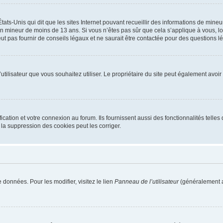
tats-Unis qui dit que les sites Internet pouvant recueillir des informations de mi
r un mineur de moins de 13 ans. Si vous n’êtes pas sûr que cela s’applique à vous, l
 pas fournir de conseils légaux et ne saurait être contactée pour des questions lég
m d’utilisateur que vous souhaitez utiliser. Le propriétaire du site peut également av
ation et votre connexion au forum. Ils fournissent aussi des fonctionnalités telles 
la suppression des cookies peut les corriger.
 données. Pour les modifier, visitez le lien
Panneau de l’utilisateur
(généralement a