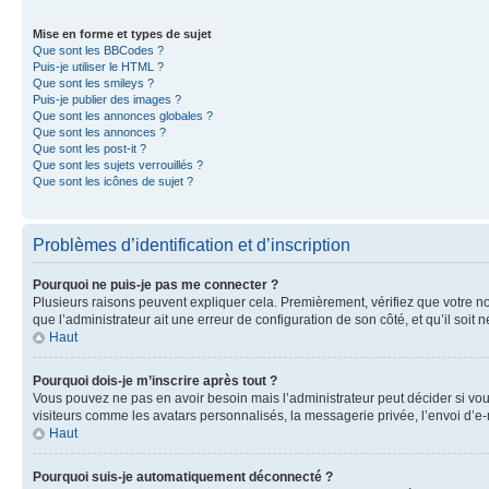
Mise en forme et types de sujet
Que sont les BBCodes ?
Puis-je utiliser le HTML ?
Que sont les smileys ?
Puis-je publier des images ?
Que sont les annonces globales ?
Que sont les annonces ?
Que sont les post-it ?
Que sont les sujets verrouillés ?
Que sont les icônes de sujet ?
Problèmes d’identification et d’inscription
Pourquoi ne puis-je pas me connecter ?
Plusieurs raisons peuvent expliquer cela. Premièrement, vérifiez que votre nom 
que l’administrateur ait une erreur de configuration de son côté, et qu’il soit n
Haut
Pourquoi dois-je m’inscrire après tout ?
Vous pouvez ne pas en avoir besoin mais l’administrateur peut décider si vou
visiteurs comme les avatars personnalisés, la messagerie privée, l’envoi d’e-
Haut
Pourquoi suis-je automatiquement déconnecté ?