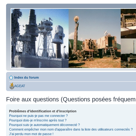
Index du forum
AGEAT
Foire aux questions (Questions posées fréque
Problèmes d’identification et d’inscription
Pourquoi ne puis-je pas me connecter ?
Pourquoi dois-je m’inscrire après tout ?
Pourquoi suis-je automatiquement déconnecté ?
Comment empêcher mon nom d’apparaître dans la liste des utilisateurs connectés ?
J’ai perdu mon mot de passe !