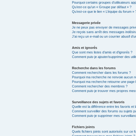
Pourquoi certains groupes d’utilisateurs ap
Qu’est-ce qu’un « Groupe par défaut » ?
Qu’est-ce que le lien « L’équipe du forum » 
Messagerie privée
Je ne peux pas envoyer de messages privé
Je reçois sans arrêt des messages indésira
J’ai reçu un e-mail ou un courrier abusif d’un
Amis et ignorés
Que sont mes listes d’amis et d’ignorés ?
Comment puis-je ajouter/supprimer des utili
Recherche dans les forums
Comment rechercher dans les forums ?
Pourquoi ma recherche ne renvoie aucun ré
Pourquoi ma recherche retourne une page 
Comment rechercher des membres ?
Comment puis-je trouver mes propres mess
Surveillance des sujets et favoris
Quelle est la différence entre les favoris et 
Comment surveiller des forums ou sujets par
Comment puis-je supprimer mes surveillanc
Fichiers joints
Quels fichiers joints sont autorisés sur ce 