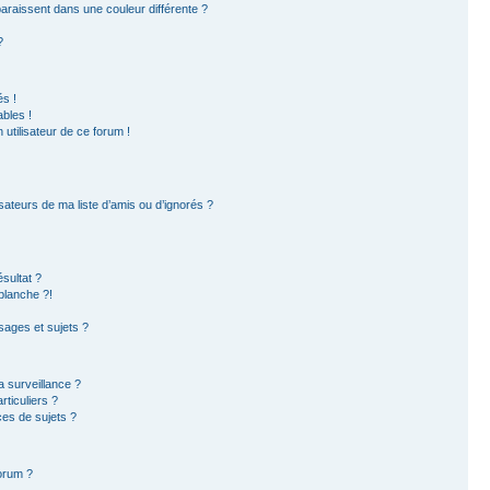
paraissent dans une couleur différente ?
?
s !
bles !
 utilisateur de ce forum !
sateurs de ma liste d’amis ou d’ignorés ?
sultat ?
blanche ?!
ages et sujets ?
la surveillance ?
ticuliers ?
es de sujets ?
forum ?