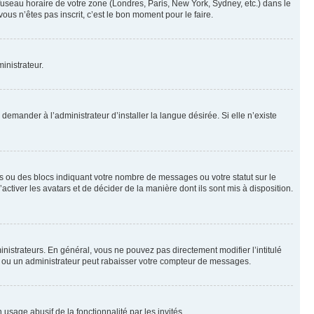
 fuseau horaire de votre zone (Londres, Paris, New York, Sydney, etc.) dans le
ous n’êtes pas inscrit, c’est le bon moment pour le faire.
inistrateur.
emander à l’administrateur d’installer la langue désirée. Si elle n’existe
s ou des blocs indiquant votre nombre de messages ou votre statut sur le
tiver les avatars et de décider de la manière dont ils sont mis à disposition.
nistrateurs. En général, vous ne pouvez pas directement modifier l’intitulé
r ou un administrateur peut rabaisser votre compteur de messages.
 usage abusif de la fonctionnalité par les invités.