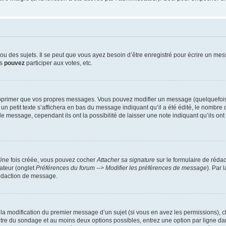
 des sujets. Il se peut que vous ayez besoin d’être enregistré pour écrire un mes
us
pouvez
participer aux votes, etc.
pprimer que vos propres messages. Vous pouvez modifier un message (quelquefois d
it texte s’affichera en bas du message indiquant qu’il a été édité, le nombre de fo
message, cependant ils ont la possibilité de laisser une note indiquant qu’ils ont m
 Une fois créée, vous pouvez cocher
Attacher sa signature
sur le formulaire de réda
ateur (onglet
Préférences du forum --> Modifier les préférences de message
). Par 
rédaction de message.
u la modification du premier message d’un sujet (si vous en avez les permissions), c
titre du sondage et au moins deux options possibles, entrez une option par ligne