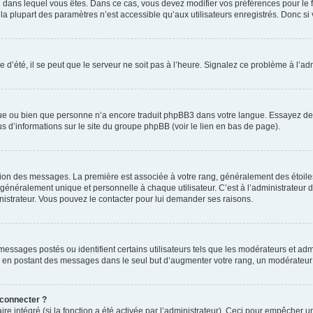
elui dans lequel vous êtes. Dans ce cas, vous devez modifier vos préférences pour le
a plupart des paramètres n’est accessible qu’aux utilisateurs enregistrés. Donc si v
 d’été, il se peut que le serveur ne soit pas à l’heure. Signalez ce problème à l’adm
ngue ou bien que personne n’a encore traduit phpBB3 dans votre langue. Essayez de d
us d’informations sur le site du groupe phpBB (voir le lien en bas de page).
ation des messages. La première est associée à votre rang, généralement des étoile
éralement unique et personnelle à chaque utilisateur. C’est à l’administrateur d’ac
inistrateur. Vous pouvez le contacter pour lui demander ses raisons.
essages postés ou identifient certains utilisateurs tels que les modérateurs et admi
ums en postant des messages dans le seul but d’augmenter votre rang, un modérateu
 connecter ?
ire intégré (si la fonction a été activée par l’administrateur). Ceci pour empêcher un