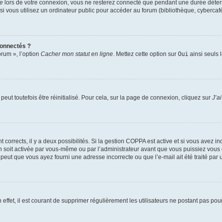
te
lors de votre connexion, vous ne resterez connecté que pendant une durée déterm
vous utilisez un ordinateur public pour accéder au forum (bibliothèque, cybercafé, u
connectés ?
orum », l’option
Cacher mon statut en ligne
. Mettez cette option sur
Oui
ainsi seuls 
eut toutefois être réinitialisé. Pour cela, sur la page de connexion, cliquez sur
J’a
nt corrects, il y a deux possibilités. Si la gestion COPPA est active et si vous avez i
n soit activée par vous-même ou par l’administrateur avant que vous puissiez vous c
 peut que vous ayez fourni une adresse incorrecte ou que l’e-mail ait été traité par u
 effet, il est courant de supprimer régulièrement les utilisateurs ne postant pas pou