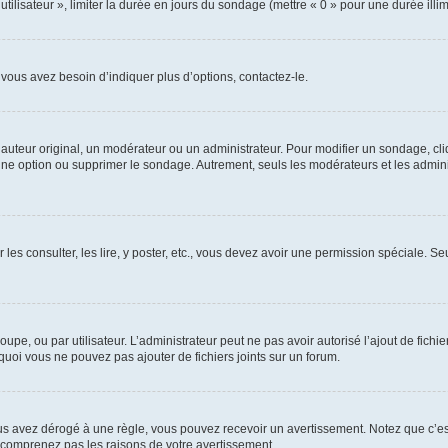
utilisateur », limiter la durée en jours du sondage (mettre « 0 » pour une durée illimi
vous avez besoin d’indiquer plus d’options, contactez-le.
uteur original, un modérateur ou un administrateur. Pour modifier un sondage, cl
 une option ou supprimer le sondage. Autrement, seuls les modérateurs et les admin
 les consulter, les lire, y poster, etc., vous devez avoir une permission spéciale. 
roupe, ou par utilisateur. L’administrateur peut ne pas avoir autorisé l’ajout de fich
uoi vous ne pouvez pas ajouter de fichiers joints sur un forum.
s avez dérogé à une règle, vous pouvez recevoir un avertissement. Notez que c’est
e comprenez pas les raisons de votre avertissement.