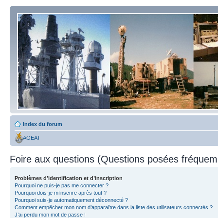
Index du forum
AGEAT
Foire aux questions (Questions posées fréque
Problèmes d’identification et d’inscription
Pourquoi ne puis-je pas me connecter ?
Pourquoi dois-je m’inscrire après tout ?
Pourquoi suis-je automatiquement déconnecté ?
Comment empêcher mon nom d’apparaître dans la liste des utilisateurs connectés ?
J’ai perdu mon mot de passe !