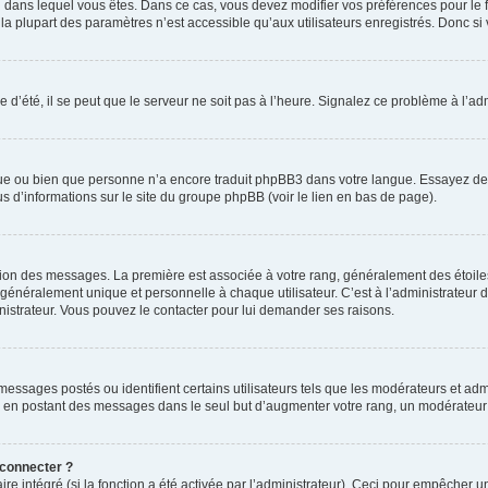
elui dans lequel vous êtes. Dans ce cas, vous devez modifier vos préférences pour le
a plupart des paramètres n’est accessible qu’aux utilisateurs enregistrés. Donc si v
 d’été, il se peut que le serveur ne soit pas à l’heure. Signalez ce problème à l’adm
ngue ou bien que personne n’a encore traduit phpBB3 dans votre langue. Essayez de d
us d’informations sur le site du groupe phpBB (voir le lien en bas de page).
ation des messages. La première est associée à votre rang, généralement des étoile
éralement unique et personnelle à chaque utilisateur. C’est à l’administrateur d’ac
inistrateur. Vous pouvez le contacter pour lui demander ses raisons.
essages postés ou identifient certains utilisateurs tels que les modérateurs et admi
ums en postant des messages dans le seul but d’augmenter votre rang, un modérateu
 connecter ?
ire intégré (si la fonction a été activée par l’administrateur). Ceci pour empêcher un