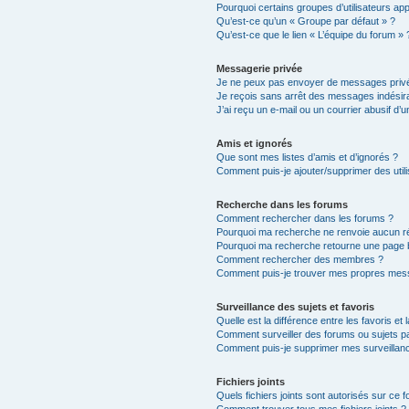
Pourquoi certains groupes d’utilisateurs ap
Qu’est-ce qu’un « Groupe par défaut » ?
Qu’est-ce que le lien « L’équipe du forum » 
Messagerie privée
Je ne peux pas envoyer de messages privé
Je reçois sans arrêt des messages indésira
J’ai reçu un e-mail ou un courrier abusif d’un
Amis et ignorés
Que sont mes listes d’amis et d’ignorés ?
Comment puis-je ajouter/supprimer des utili
Recherche dans les forums
Comment rechercher dans les forums ?
Pourquoi ma recherche ne renvoie aucun ré
Pourquoi ma recherche retourne une page 
Comment rechercher des membres ?
Comment puis-je trouver mes propres mess
Surveillance des sujets et favoris
Quelle est la différence entre les favoris et 
Comment surveiller des forums ou sujets par
Comment puis-je supprimer mes surveillanc
Fichiers joints
Quels fichiers joints sont autorisés sur ce 