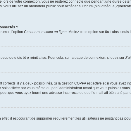
te
lors de votre connexion, vous ne resterez connecté que pendant une durée déterm
vous utilisez un ordinateur public pour accéder au forum (bibliothèque, cybercafé, u
connectés ?
orum », l’option
Cacher mon statut en ligne
. Mettez cette option sur
Oui
ainsi seuls 
eut toutefois être réinitialisé. Pour cela, sur la page de connexion, cliquez sur
J’a
nt corrects, il y a deux possibilités. Si la gestion COPPA est active et si vous avez i
n soit activée par vous-même ou par l’administrateur avant que vous puissiez vous c
 peut que vous ayez fourni une adresse incorrecte ou que l’e-mail ait été traité par u
 effet, il est courant de supprimer régulièrement les utilisateurs ne postant pas pou