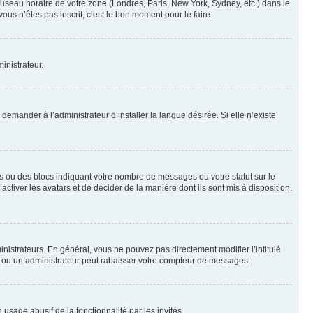
 fuseau horaire de votre zone (Londres, Paris, New York, Sydney, etc.) dans le
ous n’êtes pas inscrit, c’est le bon moment pour le faire.
inistrateur.
emander à l’administrateur d’installer la langue désirée. Si elle n’existe
s ou des blocs indiquant votre nombre de messages ou votre statut sur le
tiver les avatars et de décider de la manière dont ils sont mis à disposition.
nistrateurs. En général, vous ne pouvez pas directement modifier l’intitulé
r ou un administrateur peut rabaisser votre compteur de messages.
 usage abusif de la fonctionnalité par les invités.