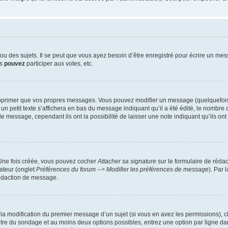
 des sujets. Il se peut que vous ayez besoin d’être enregistré pour écrire un mes
us
pouvez
participer aux votes, etc.
pprimer que vos propres messages. Vous pouvez modifier un message (quelquefois d
it texte s’affichera en bas du message indiquant qu’il a été édité, le nombre de fo
message, cependant ils ont la possibilité de laisser une note indiquant qu’ils ont m
 Une fois créée, vous pouvez cocher
Attacher sa signature
sur le formulaire de réda
ateur (onglet
Préférences du forum --> Modifier les préférences de message
). Par 
rédaction de message.
u la modification du premier message d’un sujet (si vous en avez les permissions), c
titre du sondage et au moins deux options possibles, entrez une option par ligne