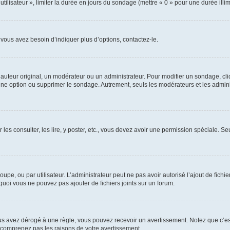
utilisateur », limiter la durée en jours du sondage (mettre « 0 » pour une durée illimi
vous avez besoin d’indiquer plus d’options, contactez-le.
uteur original, un modérateur ou un administrateur. Pour modifier un sondage, cl
 une option ou supprimer le sondage. Autrement, seuls les modérateurs et les admin
 les consulter, les lire, y poster, etc., vous devez avoir une permission spéciale. 
roupe, ou par utilisateur. L’administrateur peut ne pas avoir autorisé l’ajout de fich
uoi vous ne pouvez pas ajouter de fichiers joints sur un forum.
s avez dérogé à une règle, vous pouvez recevoir un avertissement. Notez que c’est
e comprenez pas les raisons de votre avertissement.