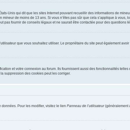
tats-Unis qui dit que les sites Internet pouvant recueillir des informations de mi
r un mineur de moins de 13 ans. Si vous n’êtes pas sûr que cela s’applique à vous, l
 pas fournir de conseils légaux et ne saurait être contactée pour des questions lég
m d’utilisateur que vous souhaitez utiliser. Le propriétaire du site peut également av
ation et votre connexion au forum. Ils fournissent aussi des fonctionnalités telles 
la suppression des cookies peut les corriger.
 données. Pour les modifier, visitez le lien
Panneau de l’utilisateur
(généralement a