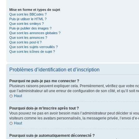
Mise en forme et types de sujet
Que sont les BBCodes ?
Puis-je utiliser le HTML ?
Que sont les smileys ?
Puis-je publier des images ?
Que sont les annonces globales ?
Que sont les annonces ?
Que sont les post-it ?
Que sont les sujets verrouillés ?
Que sont les icônes de sujet ?
Problèmes d’identification et d’inscription
Pourquoi ne puis-je pas me connecter ?
Plusieurs raisons peuvent expliquer cela. Premièrement, vérifiez que votre nom 
que l’administrateur ait une erreur de configuration de son côté, et qu’il soit n
Haut
Pourquoi dois-je m’inscrire après tout ?
Vous pouvez ne pas en avoir besoin mais l’administrateur peut décider si vou
visiteurs comme les avatars personnalisés, la messagerie privée, l’envoi d’e-
Haut
Pourquoi suis-je automatiquement déconnecté ?