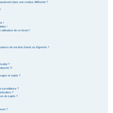
paraissent dans une couleur différente ?
?
s !
bles !
 utilisateur de ce forum !
sateurs de ma liste d’amis ou d’ignorés ?
sultat ?
blanche ?!
ages et sujets ?
la surveillance ?
ticuliers ?
es de sujets ?
forum ?