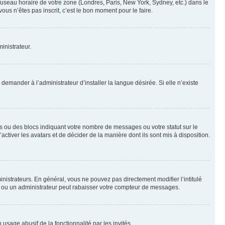
 fuseau horaire de votre zone (Londres, Paris, New York, Sydney, etc.) dans le
ous n’êtes pas inscrit, c’est le bon moment pour le faire.
inistrateur.
emander à l’administrateur d’installer la langue désirée. Si elle n’existe
s ou des blocs indiquant votre nombre de messages ou votre statut sur le
tiver les avatars et de décider de la manière dont ils sont mis à disposition.
nistrateurs. En général, vous ne pouvez pas directement modifier l’intitulé
r ou un administrateur peut rabaisser votre compteur de messages.
 usage abusif de la fonctionnalité par les invités.