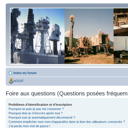
Index du forum
AGEAT
Foire aux questions (Questions posées fréque
Problèmes d’identification et d’inscription
Pourquoi ne puis-je pas me connecter ?
Pourquoi dois-je m’inscrire après tout ?
Pourquoi suis-je automatiquement déconnecté ?
Comment empêcher mon nom d’apparaître dans la liste des utilisateurs connectés ?
J’ai perdu mon mot de passe !