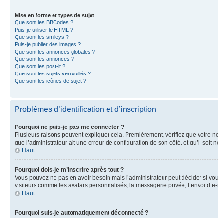
Mise en forme et types de sujet
Que sont les BBCodes ?
Puis-je utiliser le HTML ?
Que sont les smileys ?
Puis-je publier des images ?
Que sont les annonces globales ?
Que sont les annonces ?
Que sont les post-it ?
Que sont les sujets verrouillés ?
Que sont les icônes de sujet ?
Problèmes d’identification et d’inscription
Pourquoi ne puis-je pas me connecter ?
Plusieurs raisons peuvent expliquer cela. Premièrement, vérifiez que votre nom 
que l’administrateur ait une erreur de configuration de son côté, et qu’il soit n
Haut
Pourquoi dois-je m’inscrire après tout ?
Vous pouvez ne pas en avoir besoin mais l’administrateur peut décider si vou
visiteurs comme les avatars personnalisés, la messagerie privée, l’envoi d’e-
Haut
Pourquoi suis-je automatiquement déconnecté ?