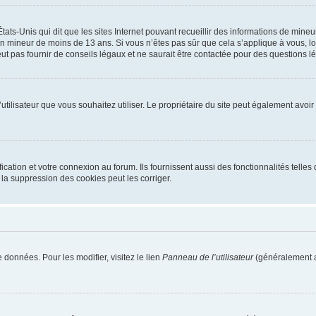
tats-Unis qui dit que les sites Internet pouvant recueillir des informations de mi
r un mineur de moins de 13 ans. Si vous n’êtes pas sûr que cela s’applique à vous, l
 pas fournir de conseils légaux et ne saurait être contactée pour des questions lég
m d’utilisateur que vous souhaitez utiliser. Le propriétaire du site peut également av
ation et votre connexion au forum. Ils fournissent aussi des fonctionnalités telles 
la suppression des cookies peut les corriger.
 données. Pour les modifier, visitez le lien
Panneau de l’utilisateur
(généralement a