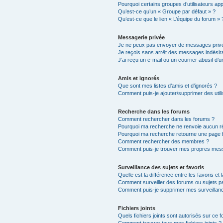
Pourquoi certains groupes d’utilisateurs ap
Qu’est-ce qu’un « Groupe par défaut » ?
Qu’est-ce que le lien « L’équipe du forum » 
Messagerie privée
Je ne peux pas envoyer de messages privé
Je reçois sans arrêt des messages indésira
J’ai reçu un e-mail ou un courrier abusif d’un
Amis et ignorés
Que sont mes listes d’amis et d’ignorés ?
Comment puis-je ajouter/supprimer des utili
Recherche dans les forums
Comment rechercher dans les forums ?
Pourquoi ma recherche ne renvoie aucun ré
Pourquoi ma recherche retourne une page 
Comment rechercher des membres ?
Comment puis-je trouver mes propres mess
Surveillance des sujets et favoris
Quelle est la différence entre les favoris et 
Comment surveiller des forums ou sujets par
Comment puis-je supprimer mes surveillanc
Fichiers joints
Quels fichiers joints sont autorisés sur ce 