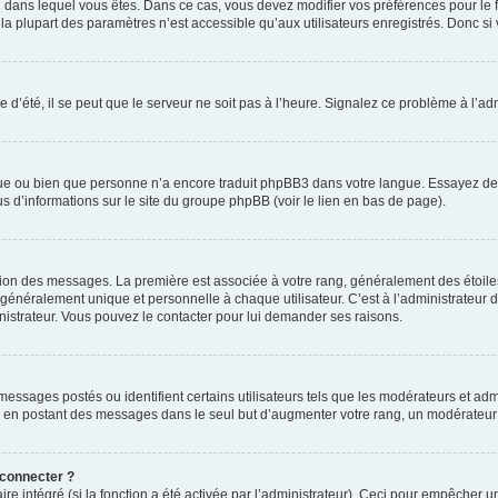
elui dans lequel vous êtes. Dans ce cas, vous devez modifier vos préférences pour le
a plupart des paramètres n’est accessible qu’aux utilisateurs enregistrés. Donc si v
 d’été, il se peut que le serveur ne soit pas à l’heure. Signalez ce problème à l’adm
ngue ou bien que personne n’a encore traduit phpBB3 dans votre langue. Essayez de d
us d’informations sur le site du groupe phpBB (voir le lien en bas de page).
ation des messages. La première est associée à votre rang, généralement des étoile
éralement unique et personnelle à chaque utilisateur. C’est à l’administrateur d’ac
inistrateur. Vous pouvez le contacter pour lui demander ses raisons.
essages postés ou identifient certains utilisateurs tels que les modérateurs et admi
ums en postant des messages dans le seul but d’augmenter votre rang, un modérateu
 connecter ?
ire intégré (si la fonction a été activée par l’administrateur). Ceci pour empêcher un