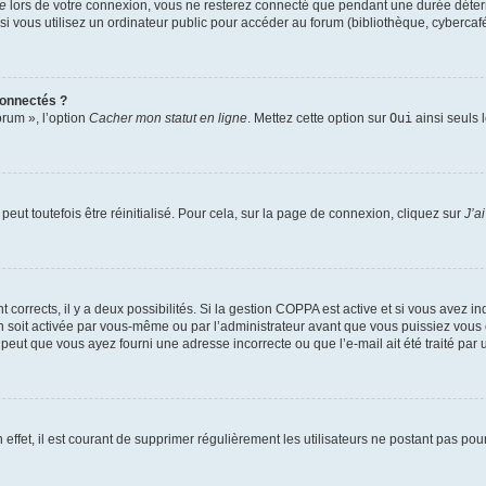
te
lors de votre connexion, vous ne resterez connecté que pendant une durée déterm
vous utilisez un ordinateur public pour accéder au forum (bibliothèque, cybercafé, u
connectés ?
orum », l’option
Cacher mon statut en ligne
. Mettez cette option sur
Oui
ainsi seuls 
eut toutefois être réinitialisé. Pour cela, sur la page de connexion, cliquez sur
J’a
nt corrects, il y a deux possibilités. Si la gestion COPPA est active et si vous avez i
n soit activée par vous-même ou par l’administrateur avant que vous puissiez vous c
 peut que vous ayez fourni une adresse incorrecte ou que l’e-mail ait été traité par u
 effet, il est courant de supprimer régulièrement les utilisateurs ne postant pas pou