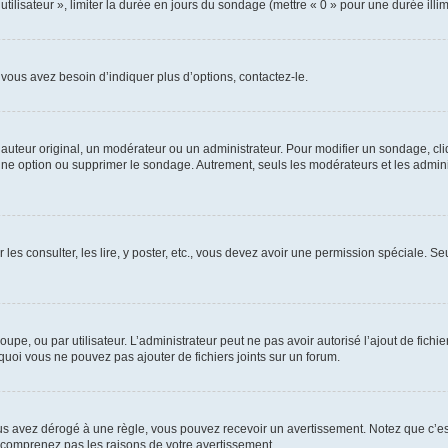
utilisateur », limiter la durée en jours du sondage (mettre « 0 » pour une durée illimi
vous avez besoin d’indiquer plus d’options, contactez-le.
uteur original, un modérateur ou un administrateur. Pour modifier un sondage, cl
 une option ou supprimer le sondage. Autrement, seuls les modérateurs et les admin
 les consulter, les lire, y poster, etc., vous devez avoir une permission spéciale. 
roupe, ou par utilisateur. L’administrateur peut ne pas avoir autorisé l’ajout de fich
uoi vous ne pouvez pas ajouter de fichiers joints sur un forum.
s avez dérogé à une règle, vous pouvez recevoir un avertissement. Notez que c’est
e comprenez pas les raisons de votre avertissement.