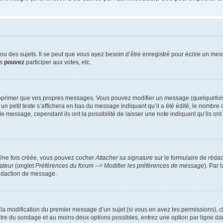
 des sujets. Il se peut que vous ayez besoin d’être enregistré pour écrire un mes
us
pouvez
participer aux votes, etc.
pprimer que vos propres messages. Vous pouvez modifier un message (quelquefois d
it texte s’affichera en bas du message indiquant qu’il a été édité, le nombre de fo
message, cependant ils ont la possibilité de laisser une note indiquant qu’ils ont m
 Une fois créée, vous pouvez cocher
Attacher sa signature
sur le formulaire de réda
ateur (onglet
Préférences du forum --> Modifier les préférences de message
). Par 
rédaction de message.
u la modification du premier message d’un sujet (si vous en avez les permissions), c
titre du sondage et au moins deux options possibles, entrez une option par ligne