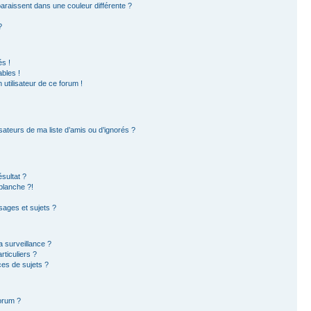
paraissent dans une couleur différente ?
?
s !
bles !
 utilisateur de ce forum !
sateurs de ma liste d’amis ou d’ignorés ?
sultat ?
blanche ?!
ages et sujets ?
la surveillance ?
ticuliers ?
es de sujets ?
forum ?