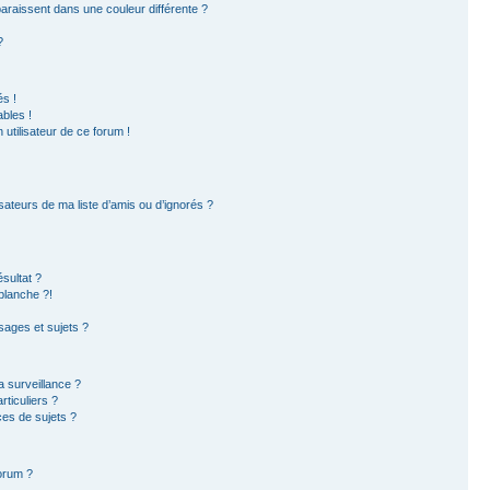
paraissent dans une couleur différente ?
?
s !
bles !
 utilisateur de ce forum !
sateurs de ma liste d’amis ou d’ignorés ?
sultat ?
blanche ?!
ages et sujets ?
la surveillance ?
ticuliers ?
es de sujets ?
forum ?