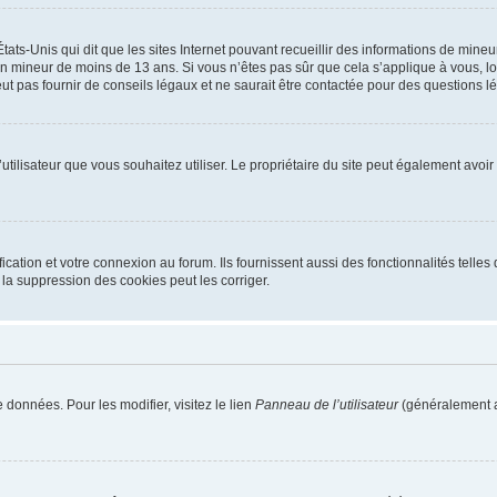
tats-Unis qui dit que les sites Internet pouvant recueillir des informations de mi
r un mineur de moins de 13 ans. Si vous n’êtes pas sûr que cela s’applique à vous, l
 pas fournir de conseils légaux et ne saurait être contactée pour des questions lég
m d’utilisateur que vous souhaitez utiliser. Le propriétaire du site peut également av
ation et votre connexion au forum. Ils fournissent aussi des fonctionnalités telles 
la suppression des cookies peut les corriger.
 données. Pour les modifier, visitez le lien
Panneau de l’utilisateur
(généralement a