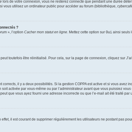
te
lors de votre connexion, vous ne resterez connecté que pendant une durée déterm
vous utilisez un ordinateur public pour accéder au forum (bibliothèque, cybercafé, u
connectés ?
orum », l’option
Cacher mon statut en ligne
. Mettez cette option sur
Oui
ainsi seuls 
eut toutefois être réinitialisé. Pour cela, sur la page de connexion, cliquez sur
J’a
nt corrects, il y a deux possibilités. Si la gestion COPPA est active et si vous avez i
n soit activée par vous-même ou par l’administrateur avant que vous puissiez vous c
 peut que vous ayez fourni une adresse incorrecte ou que l’e-mail ait été traité par u
 effet, il est courant de supprimer régulièrement les utilisateurs ne postant pas pou