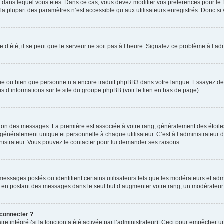
elui dans lequel vous êtes. Dans ce cas, vous devez modifier vos préférences pour le
a plupart des paramètres n’est accessible qu’aux utilisateurs enregistrés. Donc si v
 d’été, il se peut que le serveur ne soit pas à l’heure. Signalez ce problème à l’adm
ngue ou bien que personne n’a encore traduit phpBB3 dans votre langue. Essayez de d
us d’informations sur le site du groupe phpBB (voir le lien en bas de page).
ation des messages. La première est associée à votre rang, généralement des étoile
éralement unique et personnelle à chaque utilisateur. C’est à l’administrateur d’ac
inistrateur. Vous pouvez le contacter pour lui demander ses raisons.
essages postés ou identifient certains utilisateurs tels que les modérateurs et admi
ums en postant des messages dans le seul but d’augmenter votre rang, un modérateu
 connecter ?
ire intégré (si la fonction a été activée par l’administrateur). Ceci pour empêcher un