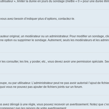
utilisateur », limiter la durée en jours du sondage (mettre « 0 » pour une durée illimi
vous avez besoin d’indiquer plus d’options, contactez-le.
uteur original, un modérateur ou un administrateur. Pour modifier un sondage, cl
 une option ou supprimer le sondage. Autrement, seuls les modérateurs et les admin
 les consulter, les lire, y poster, etc., vous devez avoir une permission spéciale. 
roupe, ou par utilisateur. L’administrateur peut ne pas avoir autorisé l’ajout de fich
uoi vous ne pouvez pas ajouter de fichiers joints sur un forum.
s avez dérogé à une règle, vous pouvez recevoir un avertissement. Notez que c’est
e comprenez pas les raisons de votre avertissement.