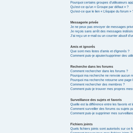
Pourquoi certains groupes d’utilisateurs ap
Qu’est-ce qu’un « Groupe par défaut » ?
Qu’est-ce que le lien « L’équipe du forum » 
Messagerie privée
Je ne peux pas envoyer de messages privé
Je reçois sans arrêt des messages indésira
J’ai reçu un e-mail ou un courrier abusif d’un
Amis et ignorés
Que sont mes listes d’amis et d’ignorés ?
Comment puis-je ajouter/supprimer des utili
Recherche dans les forums
Comment rechercher dans les forums ?
Pourquoi ma recherche ne renvoie aucun ré
Pourquoi ma recherche retourne une page 
Comment rechercher des membres ?
Comment puis-je trouver mes propres mess
Surveillance des sujets et favoris
Quelle est la différence entre les favoris et 
Comment surveiller des forums ou sujets par
Comment puis-je supprimer mes surveillanc
Fichiers joints
Quels fichiers joints sont autorisés sur ce 