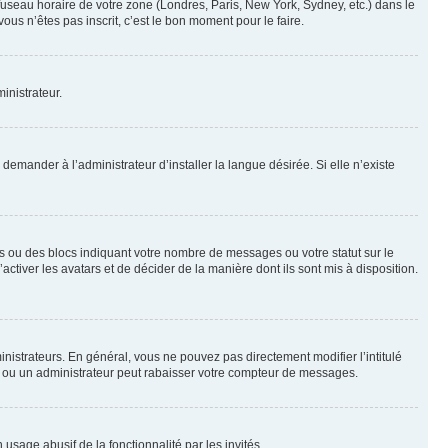
 fuseau horaire de votre zone (Londres, Paris, New York, Sydney, etc.) dans le
ous n’êtes pas inscrit, c’est le bon moment pour le faire.
inistrateur.
emander à l’administrateur d’installer la langue désirée. Si elle n’existe
s ou des blocs indiquant votre nombre de messages ou votre statut sur le
tiver les avatars et de décider de la manière dont ils sont mis à disposition.
nistrateurs. En général, vous ne pouvez pas directement modifier l’intitulé
r ou un administrateur peut rabaisser votre compteur de messages.
 usage abusif de la fonctionnalité par les invités.