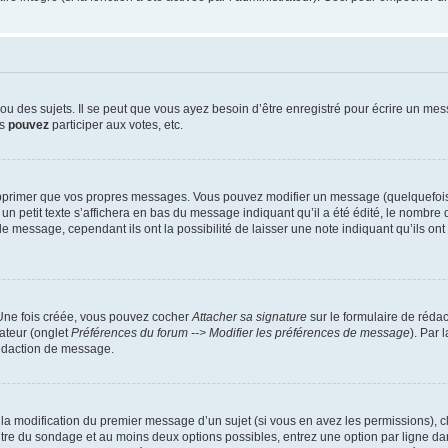
 des sujets. Il se peut que vous ayez besoin d’être enregistré pour écrire un mes
us
pouvez
participer aux votes, etc.
pprimer que vos propres messages. Vous pouvez modifier un message (quelquefois d
it texte s’affichera en bas du message indiquant qu’il a été édité, le nombre de fo
message, cependant ils ont la possibilité de laisser une note indiquant qu’ils ont m
 Une fois créée, vous pouvez cocher
Attacher sa signature
sur le formulaire de réda
ateur (onglet
Préférences du forum --> Modifier les préférences de message
). Par 
rédaction de message.
u la modification du premier message d’un sujet (si vous en avez les permissions), c
titre du sondage et au moins deux options possibles, entrez une option par ligne