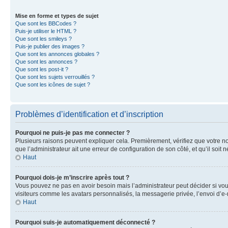
Mise en forme et types de sujet
Que sont les BBCodes ?
Puis-je utiliser le HTML ?
Que sont les smileys ?
Puis-je publier des images ?
Que sont les annonces globales ?
Que sont les annonces ?
Que sont les post-it ?
Que sont les sujets verrouillés ?
Que sont les icônes de sujet ?
Problèmes d’identification et d’inscription
Pourquoi ne puis-je pas me connecter ?
Plusieurs raisons peuvent expliquer cela. Premièrement, vérifiez que votre nom 
que l’administrateur ait une erreur de configuration de son côté, et qu’il soit n
Haut
Pourquoi dois-je m’inscrire après tout ?
Vous pouvez ne pas en avoir besoin mais l’administrateur peut décider si vou
visiteurs comme les avatars personnalisés, la messagerie privée, l’envoi d’e-
Haut
Pourquoi suis-je automatiquement déconnecté ?