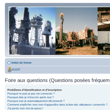
Index du forum
AGEAT
Foire aux questions (Questions posées fréque
Problèmes d’identification et d’inscription
Pourquoi ne puis-je pas me connecter ?
Pourquoi dois-je m’inscrire après tout ?
Pourquoi suis-je automatiquement déconnecté ?
Comment empêcher mon nom d’apparaître dans la liste des utilisateurs connectés ?
J’ai perdu mon mot de passe !