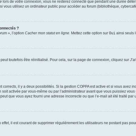
te
lors de votre connexion, vous ne resterez connecté que pendant une durée déterm
vous utilisez un ordinateur public pour accéder au forum (bibliothèque, cybercafé, u
connectés ?
orum », l’option
Cacher mon statut en ligne
. Mettez cette option sur
Oui
ainsi seuls 
eut toutefois être réinitialisé. Pour cela, sur la page de connexion, cliquez sur
J’a
nt corrects, il y a deux possibilités. Si la gestion COPPA est active et si vous avez i
n soit activée par vous-même ou par l’administrateur avant que vous puissiez vous c
 peut que vous ayez fourni une adresse incorrecte ou que l’e-mail ait été traité par u
 effet, il est courant de supprimer régulièrement les utilisateurs ne postant pas pou