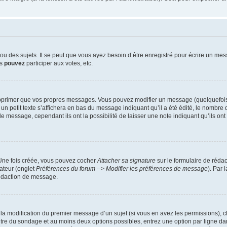
 des sujets. Il se peut que vous ayez besoin d’être enregistré pour écrire un mes
us
pouvez
participer aux votes, etc.
pprimer que vos propres messages. Vous pouvez modifier un message (quelquefois d
it texte s’affichera en bas du message indiquant qu’il a été édité, le nombre de fo
message, cependant ils ont la possibilité de laisser une note indiquant qu’ils ont m
 Une fois créée, vous pouvez cocher
Attacher sa signature
sur le formulaire de réda
ateur (onglet
Préférences du forum --> Modifier les préférences de message
). Par 
rédaction de message.
u la modification du premier message d’un sujet (si vous en avez les permissions), c
titre du sondage et au moins deux options possibles, entrez une option par ligne