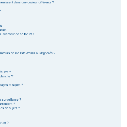
paraissent dans une couleur différente ?
?
s !
bles !
 utilisateur de ce forum !
sateurs de ma liste d’amis ou d’ignorés ?
sultat ?
blanche ?!
ages et sujets ?
la surveillance ?
ticuliers ?
es de sujets ?
forum ?