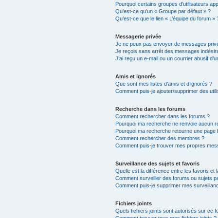
Pourquoi certains groupes d’utilisateurs ap
Qu’est-ce qu’un « Groupe par défaut » ?
Qu’est-ce que le lien « L’équipe du forum » 
Messagerie privée
Je ne peux pas envoyer de messages privé
Je reçois sans arrêt des messages indésira
J’ai reçu un e-mail ou un courrier abusif d’un
Amis et ignorés
Que sont mes listes d’amis et d’ignorés ?
Comment puis-je ajouter/supprimer des utili
Recherche dans les forums
Comment rechercher dans les forums ?
Pourquoi ma recherche ne renvoie aucun ré
Pourquoi ma recherche retourne une page 
Comment rechercher des membres ?
Comment puis-je trouver mes propres mess
Surveillance des sujets et favoris
Quelle est la différence entre les favoris et 
Comment surveiller des forums ou sujets par
Comment puis-je supprimer mes surveillanc
Fichiers joints
Quels fichiers joints sont autorisés sur ce 