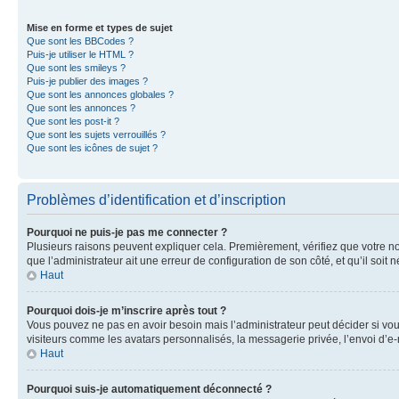
Mise en forme et types de sujet
Que sont les BBCodes ?
Puis-je utiliser le HTML ?
Que sont les smileys ?
Puis-je publier des images ?
Que sont les annonces globales ?
Que sont les annonces ?
Que sont les post-it ?
Que sont les sujets verrouillés ?
Que sont les icônes de sujet ?
Problèmes d’identification et d’inscription
Pourquoi ne puis-je pas me connecter ?
Plusieurs raisons peuvent expliquer cela. Premièrement, vérifiez que votre nom 
que l’administrateur ait une erreur de configuration de son côté, et qu’il soit n
Haut
Pourquoi dois-je m’inscrire après tout ?
Vous pouvez ne pas en avoir besoin mais l’administrateur peut décider si vou
visiteurs comme les avatars personnalisés, la messagerie privée, l’envoi d’e-
Haut
Pourquoi suis-je automatiquement déconnecté ?