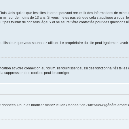
tats-Unis qui dit que les sites Internet pouvant recueillir des informations de mi
r un mineur de moins de 13 ans. Si vous n’êtes pas sûr que cela s’applique à vous, l
 pas fournir de conseils légaux et ne saurait être contactée pour des questions lég
m d’utilisateur que vous souhaitez utiliser. Le propriétaire du site peut également av
ation et votre connexion au forum. Ils fournissent aussi des fonctionnalités telles 
la suppression des cookies peut les corriger.
 données. Pour les modifier, visitez le lien
Panneau de l’utilisateur
(généralement a