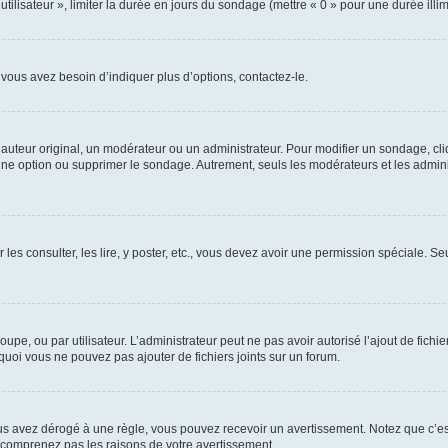
utilisateur », limiter la durée en jours du sondage (mettre « 0 » pour une durée illimi
vous avez besoin d’indiquer plus d’options, contactez-le.
uteur original, un modérateur ou un administrateur. Pour modifier un sondage, cl
 une option ou supprimer le sondage. Autrement, seuls les modérateurs et les admin
 les consulter, les lire, y poster, etc., vous devez avoir une permission spéciale. 
roupe, ou par utilisateur. L’administrateur peut ne pas avoir autorisé l’ajout de fich
uoi vous ne pouvez pas ajouter de fichiers joints sur un forum.
s avez dérogé à une règle, vous pouvez recevoir un avertissement. Notez que c’est
e comprenez pas les raisons de votre avertissement.