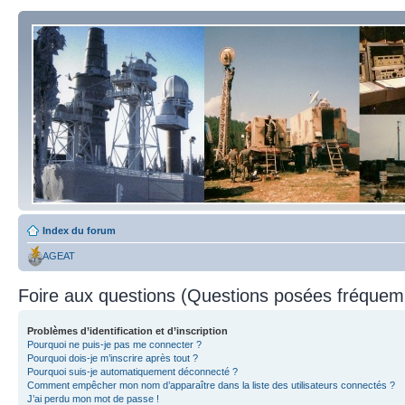
Index du forum
AGEAT
Foire aux questions (Questions posées fréque
Problèmes d’identification et d’inscription
Pourquoi ne puis-je pas me connecter ?
Pourquoi dois-je m’inscrire après tout ?
Pourquoi suis-je automatiquement déconnecté ?
Comment empêcher mon nom d’apparaître dans la liste des utilisateurs connectés ?
J’ai perdu mon mot de passe !