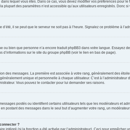
elui dans lequel vous êtes. Dans ce cas, vous devez modifier vos préférences pour le
a plupart des paramètres n’est accessible qu’aux utilisateurs enregistrés. Donc si v
 d’été, il se peut que le serveur ne soit pas à l’heure. Signalez ce problème à l’adm
ngue ou bien que personne n’a encore traduit phpBB3 dans votre langue. Essayez de d
us d’informations sur le site du groupe phpBB (voir le lien en bas de page).
ation des messages. La première est associée à votre rang, généralement des étoile
éralement unique et personnelle à chaque utilisateur. C’est à l’administrateur d’ac
inistrateur. Vous pouvez le contacter pour lui demander ses raisons.
essages postés ou identifient certains utilisateurs tels que les modérateurs et admi
ums en postant des messages dans le seul but d’augmenter votre rang, un modérateu
 connecter ?
ire intégré (si la fonction a été activée par l’administrateur). Ceci pour empêcher un