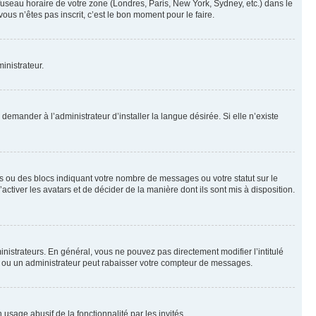
 fuseau horaire de votre zone (Londres, Paris, New York, Sydney, etc.) dans le
ous n’êtes pas inscrit, c’est le bon moment pour le faire.
inistrateur.
emander à l’administrateur d’installer la langue désirée. Si elle n’existe
s ou des blocs indiquant votre nombre de messages ou votre statut sur le
tiver les avatars et de décider de la manière dont ils sont mis à disposition.
nistrateurs. En général, vous ne pouvez pas directement modifier l’intitulé
r ou un administrateur peut rabaisser votre compteur de messages.
 usage abusif de la fonctionnalité par les invités.