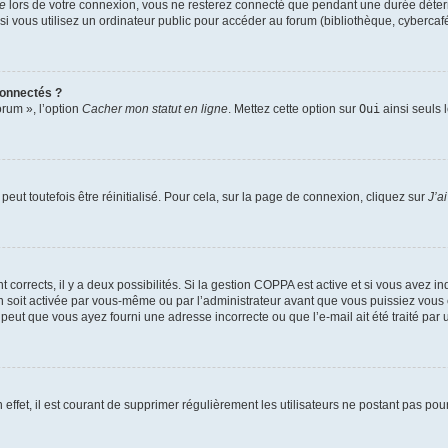
te
lors de votre connexion, vous ne resterez connecté que pendant une durée déterm
vous utilisez un ordinateur public pour accéder au forum (bibliothèque, cybercafé, u
connectés ?
orum », l’option
Cacher mon statut en ligne
. Mettez cette option sur
Oui
ainsi seuls 
eut toutefois être réinitialisé. Pour cela, sur la page de connexion, cliquez sur
J’a
nt corrects, il y a deux possibilités. Si la gestion COPPA est active et si vous avez i
n soit activée par vous-même ou par l’administrateur avant que vous puissiez vous c
 peut que vous ayez fourni une adresse incorrecte ou que l’e-mail ait été traité par u
 effet, il est courant de supprimer régulièrement les utilisateurs ne postant pas pou