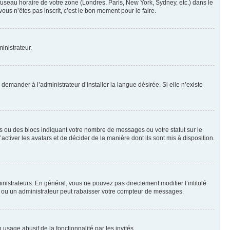
 fuseau horaire de votre zone (Londres, Paris, New York, Sydney, etc.) dans le
ous n’êtes pas inscrit, c’est le bon moment pour le faire.
inistrateur.
emander à l’administrateur d’installer la langue désirée. Si elle n’existe
s ou des blocs indiquant votre nombre de messages ou votre statut sur le
tiver les avatars et de décider de la manière dont ils sont mis à disposition.
nistrateurs. En général, vous ne pouvez pas directement modifier l’intitulé
r ou un administrateur peut rabaisser votre compteur de messages.
 usage abusif de la fonctionnalité par les invités.