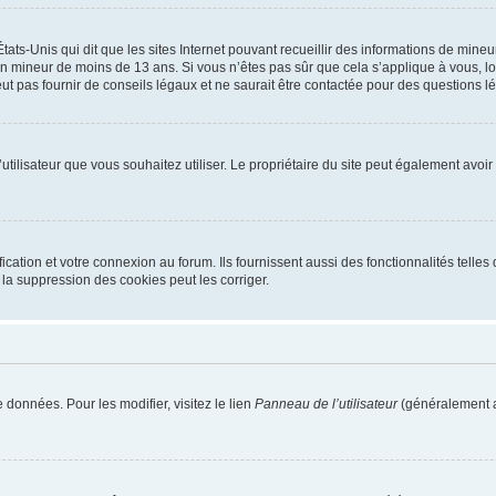
tats-Unis qui dit que les sites Internet pouvant recueillir des informations de mi
r un mineur de moins de 13 ans. Si vous n’êtes pas sûr que cela s’applique à vous, l
 pas fournir de conseils légaux et ne saurait être contactée pour des questions lég
m d’utilisateur que vous souhaitez utiliser. Le propriétaire du site peut également av
ation et votre connexion au forum. Ils fournissent aussi des fonctionnalités telles 
la suppression des cookies peut les corriger.
 données. Pour les modifier, visitez le lien
Panneau de l’utilisateur
(généralement a