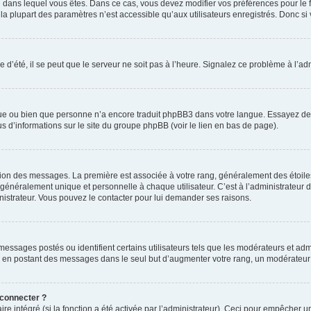
elui dans lequel vous êtes. Dans ce cas, vous devez modifier vos préférences pour le
a plupart des paramètres n’est accessible qu’aux utilisateurs enregistrés. Donc si v
 d’été, il se peut que le serveur ne soit pas à l’heure. Signalez ce problème à l’adm
ngue ou bien que personne n’a encore traduit phpBB3 dans votre langue. Essayez de d
us d’informations sur le site du groupe phpBB (voir le lien en bas de page).
ation des messages. La première est associée à votre rang, généralement des étoile
éralement unique et personnelle à chaque utilisateur. C’est à l’administrateur d’ac
inistrateur. Vous pouvez le contacter pour lui demander ses raisons.
essages postés ou identifient certains utilisateurs tels que les modérateurs et admi
ums en postant des messages dans le seul but d’augmenter votre rang, un modérateu
 connecter ?
ire intégré (si la fonction a été activée par l’administrateur). Ceci pour empêcher un