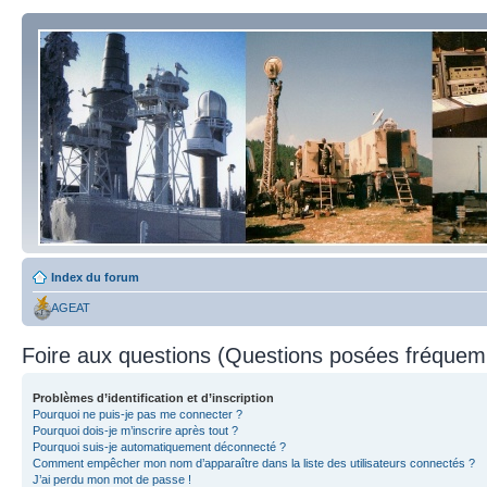
Index du forum
AGEAT
Foire aux questions (Questions posées fréque
Problèmes d’identification et d’inscription
Pourquoi ne puis-je pas me connecter ?
Pourquoi dois-je m’inscrire après tout ?
Pourquoi suis-je automatiquement déconnecté ?
Comment empêcher mon nom d’apparaître dans la liste des utilisateurs connectés ?
J’ai perdu mon mot de passe !