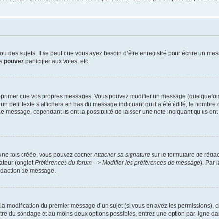
 des sujets. Il se peut que vous ayez besoin d’être enregistré pour écrire un mes
us
pouvez
participer aux votes, etc.
pprimer que vos propres messages. Vous pouvez modifier un message (quelquefois d
it texte s’affichera en bas du message indiquant qu’il a été édité, le nombre de fo
message, cependant ils ont la possibilité de laisser une note indiquant qu’ils ont m
 Une fois créée, vous pouvez cocher
Attacher sa signature
sur le formulaire de réda
ateur (onglet
Préférences du forum --> Modifier les préférences de message
). Par 
rédaction de message.
u la modification du premier message d’un sujet (si vous en avez les permissions), c
titre du sondage et au moins deux options possibles, entrez une option par ligne