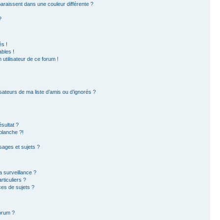
paraissent dans une couleur différente ?
?
s !
bles !
 utilisateur de ce forum !
sateurs de ma liste d’amis ou d’ignorés ?
sultat ?
blanche ?!
ages et sujets ?
la surveillance ?
ticuliers ?
es de sujets ?
forum ?