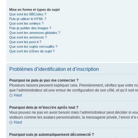
Mise en forme et types de sujet
Que sont les BBCodes ?
Puis-je utiliser le HTML ?
Que sont les smileys ?
Puis-je publier des images ?
Que sont les annonces globales ?
Que sont les annonces ?
Que sont les post-it ?
Que sont les sujets verrouillés ?
Que sont les icônes de sujet ?
Problèmes d’identification et d’inscription
Pourquoi ne puis-je pas me connecter ?
Plusieurs raisons peuvent expliquer cela. Premièrement, vérifiez que votre nom 
que l’administrateur ait une erreur de configuration de son côté, et qu’il soit n
Haut
Pourquoi dois-je m’inscrire après tout ?
Vous pouvez ne pas en avoir besoin mais l’administrateur peut décider si vou
visiteurs comme les avatars personnalisés, la messagerie privée, l’envoi d’e-
Haut
Pourquoi suis-je automatiquement déconnecté ?