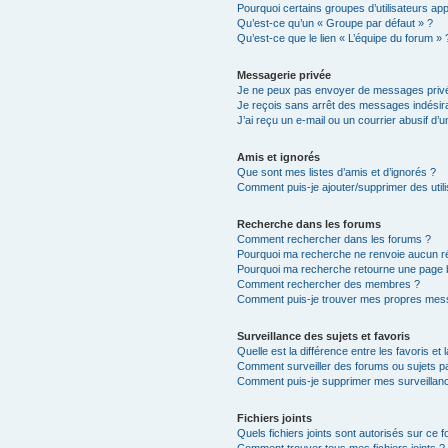
Pourquoi certains groupes d’utilisateurs ap
Qu’est-ce qu’un « Groupe par défaut » ?
Qu’est-ce que le lien « L’équipe du forum » 
Messagerie privée
Je ne peux pas envoyer de messages privé
Je reçois sans arrêt des messages indésira
J’ai reçu un e-mail ou un courrier abusif d’un
Amis et ignorés
Que sont mes listes d’amis et d’ignorés ?
Comment puis-je ajouter/supprimer des utili
Recherche dans les forums
Comment rechercher dans les forums ?
Pourquoi ma recherche ne renvoie aucun ré
Pourquoi ma recherche retourne une page 
Comment rechercher des membres ?
Comment puis-je trouver mes propres mess
Surveillance des sujets et favoris
Quelle est la différence entre les favoris et 
Comment surveiller des forums ou sujets par
Comment puis-je supprimer mes surveillanc
Fichiers joints
Quels fichiers joints sont autorisés sur ce 