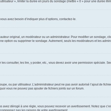
utilisateur », limiter la durée en jours du sondage (mettre « 0 » pour une durée illimi
vous avez besoin d’indiquer plus d’options, contactez-le.
uteur original, un modérateur ou un administrateur. Pour modifier un sondage, cl
 une option ou supprimer le sondage. Autrement, seuls les modérateurs et les admin
 les consulter, les lire, y poster, etc., vous devez avoir une permission spéciale. 
roupe, ou par utilisateur. L’administrateur peut ne pas avoir autorisé l’ajout de fich
uoi vous ne pouvez pas ajouter de fichiers joints sur un forum.
s avez dérogé à une règle, vous pouvez recevoir un avertissement. Notez que c’est
e comprenez pas les raisons de votre avertissement.