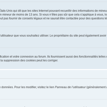
tats-Unis qui dit que les sites Internet pouvant recueillir des informations de mi
r un mineur de moins de 13 ans. Si vous n’êtes pas sûr que cela s’applique à vous, l
 pas fournir de conseils légaux et ne saurait être contactée pour des questions lég
m d’utilisateur que vous souhaitez utiliser. Le propriétaire du site peut également av
ation et votre connexion au forum. Ils fournissent aussi des fonctionnalités telles 
la suppression des cookies peut les corriger.
 données. Pour les modifier, visitez le lien
Panneau de l’utilisateur
(généralement a