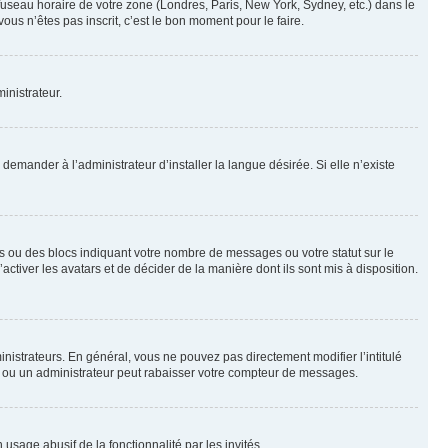
 fuseau horaire de votre zone (Londres, Paris, New York, Sydney, etc.) dans le
ous n’êtes pas inscrit, c’est le bon moment pour le faire.
inistrateur.
emander à l’administrateur d’installer la langue désirée. Si elle n’existe
s ou des blocs indiquant votre nombre de messages ou votre statut sur le
tiver les avatars et de décider de la manière dont ils sont mis à disposition.
nistrateurs. En général, vous ne pouvez pas directement modifier l’intitulé
r ou un administrateur peut rabaisser votre compteur de messages.
 usage abusif de la fonctionnalité par les invités.