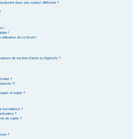
paraissent dans une couleur différente ?
?
s !
bles !
 utilisateur de ce forum !
sateurs de ma liste d’amis ou d’ignorés ?
sultat ?
blanche ?!
ages et sujets ?
la surveillance ?
ticuliers ?
es de sujets ?
forum ?