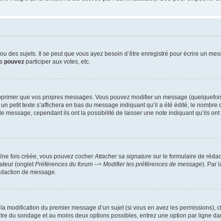
 des sujets. Il se peut que vous ayez besoin d’être enregistré pour écrire un mes
us
pouvez
participer aux votes, etc.
pprimer que vos propres messages. Vous pouvez modifier un message (quelquefois d
it texte s’affichera en bas du message indiquant qu’il a été édité, le nombre de fo
message, cependant ils ont la possibilité de laisser une note indiquant qu’ils ont m
 Une fois créée, vous pouvez cocher
Attacher sa signature
sur le formulaire de réda
ateur (onglet
Préférences du forum --> Modifier les préférences de message
). Par 
rédaction de message.
u la modification du premier message d’un sujet (si vous en avez les permissions), c
titre du sondage et au moins deux options possibles, entrez une option par ligne