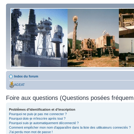
Index du forum
AGEAT
Foire aux questions (Questions posées fréque
Problèmes d’identification et d’inscription
Pourquoi ne puis-je pas me connecter ?
Pourquoi dois-je m’inscrire après tout ?
Pourquoi suis-je automatiquement déconnecté ?
Comment empêcher mon nom d’apparaître dans la liste des utilisateurs connectés ?
J’ai perdu mon mot de passe !