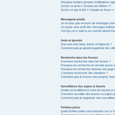
Pourquoi certains groupes d’utilisateurs ap
Qu’est-ce qu’un « Groupe par défaut » ?
Qu’est-ce que le lien « L’équipe du forum » 
Messagerie privée
Je ne peux pas envoyer de messages privé
Je reçois sans arrêt des messages indésira
J’ai reçu un e-mail ou un courrier abusif d’un
Amis et ignorés
Que sont mes listes d’amis et d’ignorés ?
Comment puis-je ajouter/supprimer des utili
Recherche dans les forums
Comment rechercher dans les forums ?
Pourquoi ma recherche ne renvoie aucun ré
Pourquoi ma recherche retourne une page 
Comment rechercher des membres ?
Comment puis-je trouver mes propres mess
Surveillance des sujets et favoris
Quelle est la différence entre les favoris et 
Comment surveiller des forums ou sujets par
Comment puis-je supprimer mes surveillanc
Fichiers joints
Quels fichiers joints sont autorisés sur ce 