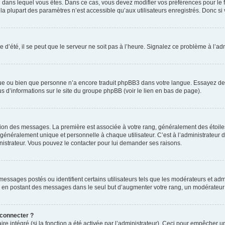
elui dans lequel vous êtes. Dans ce cas, vous devez modifier vos préférences pour le
a plupart des paramètres n’est accessible qu’aux utilisateurs enregistrés. Donc si v
 d’été, il se peut que le serveur ne soit pas à l’heure. Signalez ce problème à l’adm
ngue ou bien que personne n’a encore traduit phpBB3 dans votre langue. Essayez de d
us d’informations sur le site du groupe phpBB (voir le lien en bas de page).
ation des messages. La première est associée à votre rang, généralement des étoile
éralement unique et personnelle à chaque utilisateur. C’est à l’administrateur d’ac
inistrateur. Vous pouvez le contacter pour lui demander ses raisons.
essages postés ou identifient certains utilisateurs tels que les modérateurs et admi
ums en postant des messages dans le seul but d’augmenter votre rang, un modérateu
 connecter ?
ire intégré (si la fonction a été activée par l’administrateur). Ceci pour empêcher un