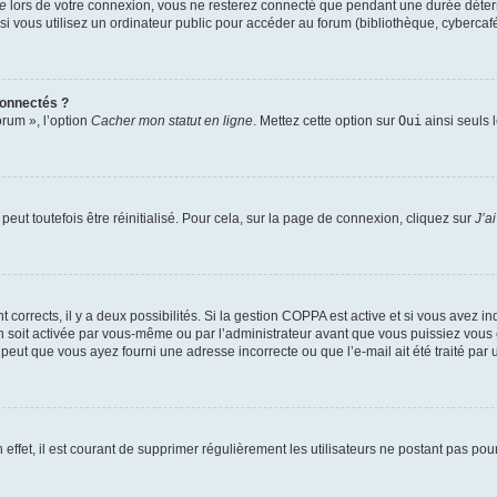
te
lors de votre connexion, vous ne resterez connecté que pendant une durée déterm
vous utilisez un ordinateur public pour accéder au forum (bibliothèque, cybercafé, u
connectés ?
orum », l’option
Cacher mon statut en ligne
. Mettez cette option sur
Oui
ainsi seuls 
eut toutefois être réinitialisé. Pour cela, sur la page de connexion, cliquez sur
J’a
nt corrects, il y a deux possibilités. Si la gestion COPPA est active et si vous avez i
n soit activée par vous-même ou par l’administrateur avant que vous puissiez vous c
 peut que vous ayez fourni une adresse incorrecte ou que l’e-mail ait été traité par u
 effet, il est courant de supprimer régulièrement les utilisateurs ne postant pas pou