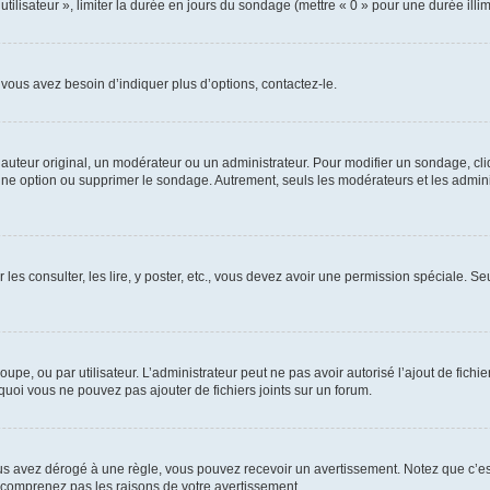
utilisateur », limiter la durée en jours du sondage (mettre « 0 » pour une durée illimi
vous avez besoin d’indiquer plus d’options, contactez-le.
uteur original, un modérateur ou un administrateur. Pour modifier un sondage, cl
 une option ou supprimer le sondage. Autrement, seuls les modérateurs et les admin
 les consulter, les lire, y poster, etc., vous devez avoir une permission spéciale. 
roupe, ou par utilisateur. L’administrateur peut ne pas avoir autorisé l’ajout de fich
uoi vous ne pouvez pas ajouter de fichiers joints sur un forum.
s avez dérogé à une règle, vous pouvez recevoir un avertissement. Notez que c’est
e comprenez pas les raisons de votre avertissement.