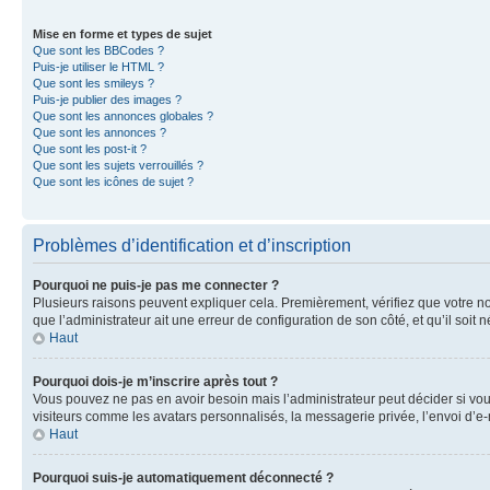
Mise en forme et types de sujet
Que sont les BBCodes ?
Puis-je utiliser le HTML ?
Que sont les smileys ?
Puis-je publier des images ?
Que sont les annonces globales ?
Que sont les annonces ?
Que sont les post-it ?
Que sont les sujets verrouillés ?
Que sont les icônes de sujet ?
Problèmes d’identification et d’inscription
Pourquoi ne puis-je pas me connecter ?
Plusieurs raisons peuvent expliquer cela. Premièrement, vérifiez que votre nom 
que l’administrateur ait une erreur de configuration de son côté, et qu’il soit n
Haut
Pourquoi dois-je m’inscrire après tout ?
Vous pouvez ne pas en avoir besoin mais l’administrateur peut décider si vou
visiteurs comme les avatars personnalisés, la messagerie privée, l’envoi d’e-
Haut
Pourquoi suis-je automatiquement déconnecté ?