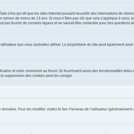
tats-Unis qui dit que les sites Internet pouvant recueillir des informations de mi
r un mineur de moins de 13 ans. Si vous n’êtes pas sûr que cela s’applique à vous, l
 pas fournir de conseils légaux et ne saurait être contactée pour des questions lég
m d’utilisateur que vous souhaitez utiliser. Le propriétaire du site peut également av
ation et votre connexion au forum. Ils fournissent aussi des fonctionnalités telles 
la suppression des cookies peut les corriger.
 données. Pour les modifier, visitez le lien
Panneau de l’utilisateur
(généralement a