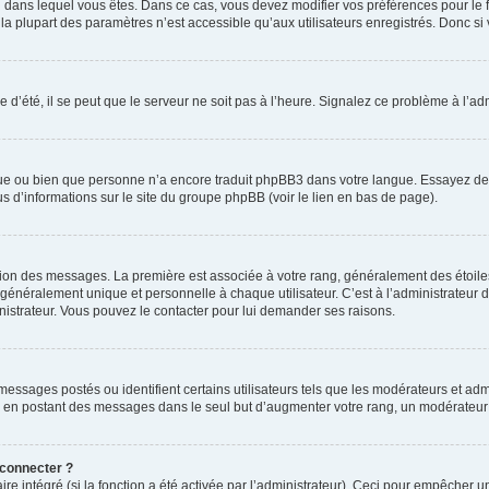
elui dans lequel vous êtes. Dans ce cas, vous devez modifier vos préférences pour le
a plupart des paramètres n’est accessible qu’aux utilisateurs enregistrés. Donc si v
 d’été, il se peut que le serveur ne soit pas à l’heure. Signalez ce problème à l’adm
ngue ou bien que personne n’a encore traduit phpBB3 dans votre langue. Essayez de d
us d’informations sur le site du groupe phpBB (voir le lien en bas de page).
ation des messages. La première est associée à votre rang, généralement des étoile
éralement unique et personnelle à chaque utilisateur. C’est à l’administrateur d’ac
inistrateur. Vous pouvez le contacter pour lui demander ses raisons.
essages postés ou identifient certains utilisateurs tels que les modérateurs et admi
ums en postant des messages dans le seul but d’augmenter votre rang, un modérateu
 connecter ?
ire intégré (si la fonction a été activée par l’administrateur). Ceci pour empêcher un