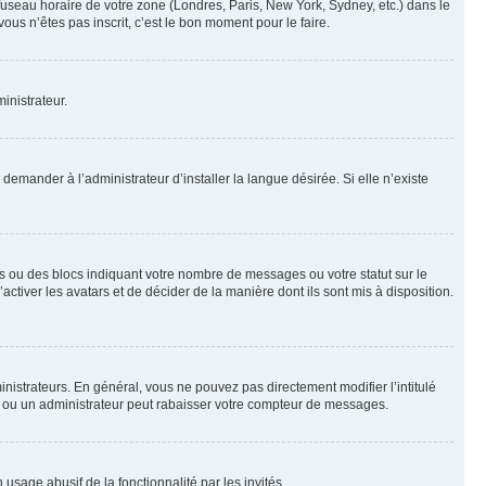
 fuseau horaire de votre zone (Londres, Paris, New York, Sydney, etc.) dans le
ous n’êtes pas inscrit, c’est le bon moment pour le faire.
inistrateur.
emander à l’administrateur d’installer la langue désirée. Si elle n’existe
s ou des blocs indiquant votre nombre de messages ou votre statut sur le
tiver les avatars et de décider de la manière dont ils sont mis à disposition.
nistrateurs. En général, vous ne pouvez pas directement modifier l’intitulé
r ou un administrateur peut rabaisser votre compteur de messages.
 usage abusif de la fonctionnalité par les invités.