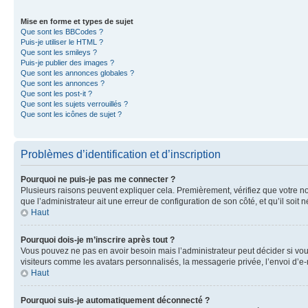
Mise en forme et types de sujet
Que sont les BBCodes ?
Puis-je utiliser le HTML ?
Que sont les smileys ?
Puis-je publier des images ?
Que sont les annonces globales ?
Que sont les annonces ?
Que sont les post-it ?
Que sont les sujets verrouillés ?
Que sont les icônes de sujet ?
Problèmes d’identification et d’inscription
Pourquoi ne puis-je pas me connecter ?
Plusieurs raisons peuvent expliquer cela. Premièrement, vérifiez que votre nom 
que l’administrateur ait une erreur de configuration de son côté, et qu’il soit n
Haut
Pourquoi dois-je m’inscrire après tout ?
Vous pouvez ne pas en avoir besoin mais l’administrateur peut décider si vou
visiteurs comme les avatars personnalisés, la messagerie privée, l’envoi d’e-
Haut
Pourquoi suis-je automatiquement déconnecté ?