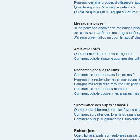
Pourquoi certains groupes d’utilisateurs ap
Qu’est-ce qu’un « Groupe par défaut » ?
Qu’est-ce que le lien « L’équipe du forum » 
Messagerie privée
Je ne peux pas envoyer de messages privé
Je reçois sans arrêt des messages indésira
J’ai reçu un e-mail ou un courrier abusif d’un
Amis et ignorés
Que sont mes listes d’amis et d’ignorés ?
Comment puis-je ajouter/supprimer des utili
Recherche dans les forums
Comment rechercher dans les forums ?
Pourquoi ma recherche ne renvoie aucun ré
Pourquoi ma recherche retourne une page 
Comment rechercher des membres ?
Comment puis-je trouver mes propres mess
Surveillance des sujets et favoris
Quelle est la différence entre les favoris et 
Comment surveiller des forums ou sujets par
Comment puis-je supprimer mes surveillanc
Fichiers joints
Quels fichiers joints sont autorisés sur ce 