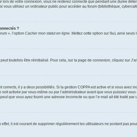
te
lors de votre connexion, vous ne resterez connecté que pendant une durée déterm
vous utilisez un ordinateur public pour accéder au forum (bibliothèque, cybercafé, u
connectés ?
orum », l’option
Cacher mon statut en ligne
. Mettez cette option sur
Oui
ainsi seuls 
eut toutefois être réinitialisé. Pour cela, sur la page de connexion, cliquez sur
J’a
nt corrects, il y a deux possibilités. Si la gestion COPPA est active et si vous avez i
n soit activée par vous-même ou par l’administrateur avant que vous puissiez vous c
 peut que vous ayez fourni une adresse incorrecte ou que l’e-mail ait été traité par u
 effet, il est courant de supprimer régulièrement les utilisateurs ne postant pas pou