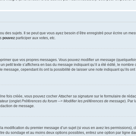
 des sujets. Il se peut que vous ayez besoin d’être enregistré pour écrire un mes
us
pouvez
participer aux votes, etc.
pprimer que vos propres messages. Vous pouvez modifier un message (quelquefois d
it texte s’affichera en bas du message indiquant qu’il a été édité, le nombre de fo
message, cependant ils ont la possibilité de laisser une note indiquant qu’ils ont m
 Une fois créée, vous pouvez cocher
Attacher sa signature
sur le formulaire de réda
ateur (onglet
Préférences du forum --> Modifier les préférences de message
). Par 
rédaction de message.
u la modification du premier message d’un sujet (si vous en avez les permissions), c
titre du sondage et au moins deux options possibles, entrez une option par ligne