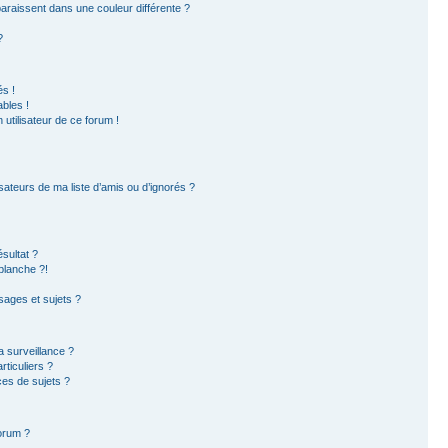
paraissent dans une couleur différente ?
?
s !
bles !
 utilisateur de ce forum !
sateurs de ma liste d’amis ou d’ignorés ?
sultat ?
blanche ?!
ages et sujets ?
la surveillance ?
ticuliers ?
es de sujets ?
forum ?