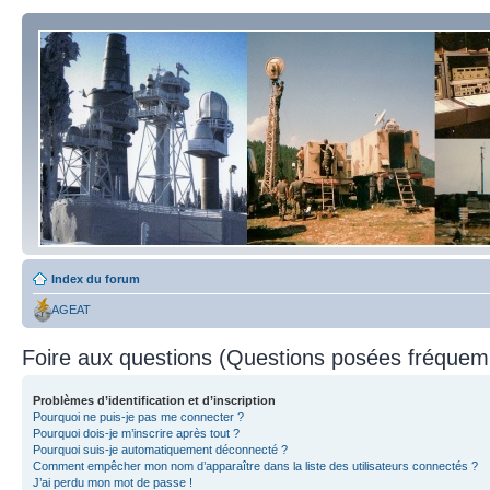
Index du forum
AGEAT
Foire aux questions (Questions posées fréque
Problèmes d’identification et d’inscription
Pourquoi ne puis-je pas me connecter ?
Pourquoi dois-je m’inscrire après tout ?
Pourquoi suis-je automatiquement déconnecté ?
Comment empêcher mon nom d’apparaître dans la liste des utilisateurs connectés ?
J’ai perdu mon mot de passe !