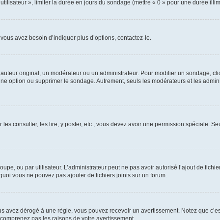
utilisateur », limiter la durée en jours du sondage (mettre « 0 » pour une durée illimi
vous avez besoin d’indiquer plus d’options, contactez-le.
uteur original, un modérateur ou un administrateur. Pour modifier un sondage, cl
 une option ou supprimer le sondage. Autrement, seuls les modérateurs et les admin
 les consulter, les lire, y poster, etc., vous devez avoir une permission spéciale. 
roupe, ou par utilisateur. L’administrateur peut ne pas avoir autorisé l’ajout de fich
uoi vous ne pouvez pas ajouter de fichiers joints sur un forum.
s avez dérogé à une règle, vous pouvez recevoir un avertissement. Notez que c’est
e comprenez pas les raisons de votre avertissement.