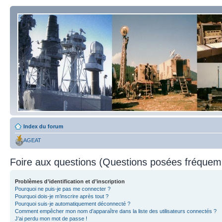
Index du forum
AGEAT
Foire aux questions (Questions posées fréque
Problèmes d’identification et d’inscription
Pourquoi ne puis-je pas me connecter ?
Pourquoi dois-je m’inscrire après tout ?
Pourquoi suis-je automatiquement déconnecté ?
Comment empêcher mon nom d’apparaître dans la liste des utilisateurs connectés ?
J’ai perdu mon mot de passe !