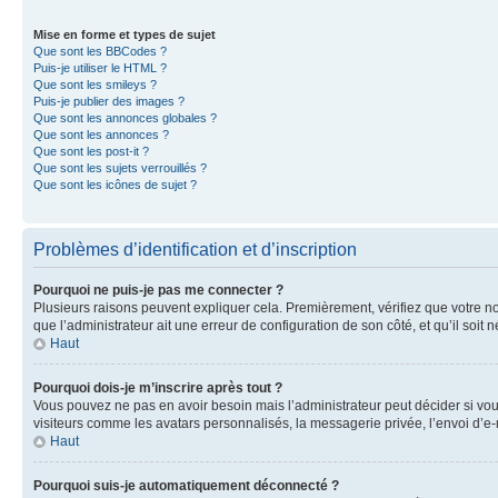
Mise en forme et types de sujet
Que sont les BBCodes ?
Puis-je utiliser le HTML ?
Que sont les smileys ?
Puis-je publier des images ?
Que sont les annonces globales ?
Que sont les annonces ?
Que sont les post-it ?
Que sont les sujets verrouillés ?
Que sont les icônes de sujet ?
Problèmes d’identification et d’inscription
Pourquoi ne puis-je pas me connecter ?
Plusieurs raisons peuvent expliquer cela. Premièrement, vérifiez que votre nom 
que l’administrateur ait une erreur de configuration de son côté, et qu’il soit n
Haut
Pourquoi dois-je m’inscrire après tout ?
Vous pouvez ne pas en avoir besoin mais l’administrateur peut décider si vou
visiteurs comme les avatars personnalisés, la messagerie privée, l’envoi d’e-
Haut
Pourquoi suis-je automatiquement déconnecté ?