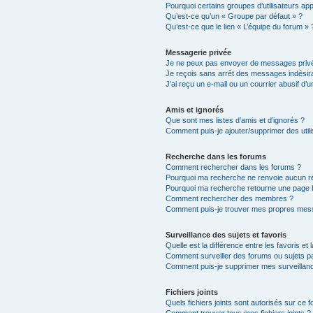
Pourquoi certains groupes d’utilisateurs ap
Qu’est-ce qu’un « Groupe par défaut » ?
Qu’est-ce que le lien « L’équipe du forum » 
Messagerie privée
Je ne peux pas envoyer de messages privé
Je reçois sans arrêt des messages indésira
J’ai reçu un e-mail ou un courrier abusif d’un
Amis et ignorés
Que sont mes listes d’amis et d’ignorés ?
Comment puis-je ajouter/supprimer des utili
Recherche dans les forums
Comment rechercher dans les forums ?
Pourquoi ma recherche ne renvoie aucun ré
Pourquoi ma recherche retourne une page 
Comment rechercher des membres ?
Comment puis-je trouver mes propres mess
Surveillance des sujets et favoris
Quelle est la différence entre les favoris et 
Comment surveiller des forums ou sujets par
Comment puis-je supprimer mes surveillanc
Fichiers joints
Quels fichiers joints sont autorisés sur ce 