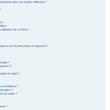
paraissent dans une couleur différente ?
?
s !
bles !
 utilisateur de ce forum !
sateurs de ma liste d’amis ou d’ignorés ?
sultat ?
blanche ?!
ages et sujets ?
la surveillance ?
ticuliers ?
es de sujets ?
forum ?