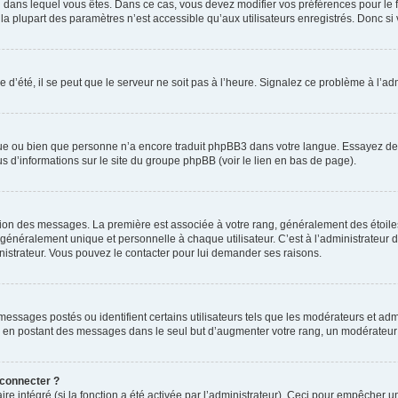
elui dans lequel vous êtes. Dans ce cas, vous devez modifier vos préférences pour le
a plupart des paramètres n’est accessible qu’aux utilisateurs enregistrés. Donc si v
 d’été, il se peut que le serveur ne soit pas à l’heure. Signalez ce problème à l’adm
ngue ou bien que personne n’a encore traduit phpBB3 dans votre langue. Essayez de d
us d’informations sur le site du groupe phpBB (voir le lien en bas de page).
ation des messages. La première est associée à votre rang, généralement des étoile
éralement unique et personnelle à chaque utilisateur. C’est à l’administrateur d’ac
inistrateur. Vous pouvez le contacter pour lui demander ses raisons.
essages postés ou identifient certains utilisateurs tels que les modérateurs et admi
ums en postant des messages dans le seul but d’augmenter votre rang, un modérateu
 connecter ?
ire intégré (si la fonction a été activée par l’administrateur). Ceci pour empêcher un