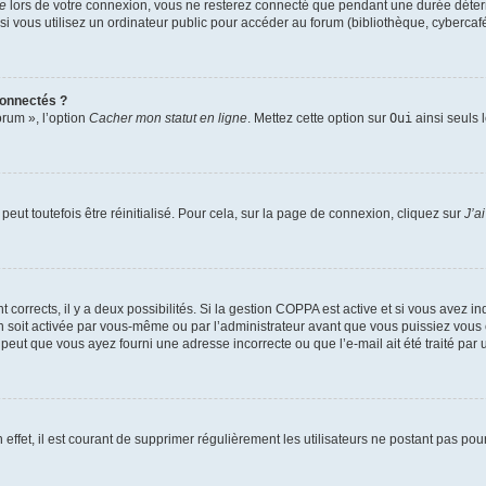
te
lors de votre connexion, vous ne resterez connecté que pendant une durée déterm
vous utilisez un ordinateur public pour accéder au forum (bibliothèque, cybercafé, u
connectés ?
orum », l’option
Cacher mon statut en ligne
. Mettez cette option sur
Oui
ainsi seuls 
eut toutefois être réinitialisé. Pour cela, sur la page de connexion, cliquez sur
J’a
nt corrects, il y a deux possibilités. Si la gestion COPPA est active et si vous avez i
n soit activée par vous-même ou par l’administrateur avant que vous puissiez vous c
 peut que vous ayez fourni une adresse incorrecte ou que l’e-mail ait été traité par u
 effet, il est courant de supprimer régulièrement les utilisateurs ne postant pas pou