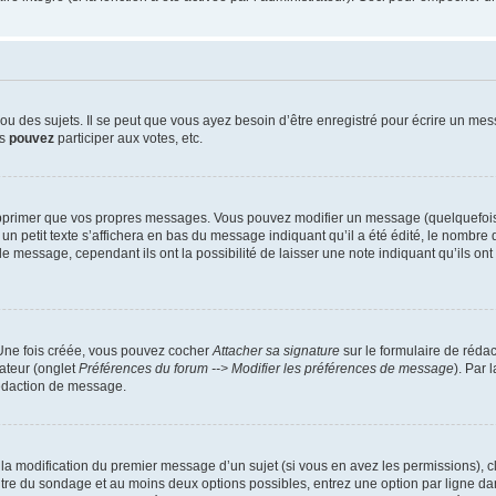
 des sujets. Il se peut que vous ayez besoin d’être enregistré pour écrire un mes
us
pouvez
participer aux votes, etc.
pprimer que vos propres messages. Vous pouvez modifier un message (quelquefois d
it texte s’affichera en bas du message indiquant qu’il a été édité, le nombre de fo
message, cependant ils ont la possibilité de laisser une note indiquant qu’ils ont m
 Une fois créée, vous pouvez cocher
Attacher sa signature
sur le formulaire de réda
ateur (onglet
Préférences du forum --> Modifier les préférences de message
). Par 
rédaction de message.
u la modification du premier message d’un sujet (si vous en avez les permissions), c
titre du sondage et au moins deux options possibles, entrez une option par ligne