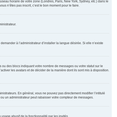
 fuseau horaire de votre zone (Londres, Paris, New York, Sydney, etc.) dans le
ous n’êtes pas inscrit, c’est le bon moment pour le faire.
inistrateur.
emander à l’administrateur d’installer la langue désirée. Si elle n’existe
s ou des blocs indiquant votre nombre de messages ou votre statut sur le
tiver les avatars et de décider de la manière dont ils sont mis à disposition.
nistrateurs. En général, vous ne pouvez pas directement modifier l’intitulé
r ou un administrateur peut rabaisser votre compteur de messages.
 usage abusif de la fonctionnalité par les invités.