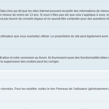
tats-Unis qui dit que les sites Internet pouvant recueillir des informations de mi
r un mineur de moins de 13 ans. Si vous n’êtes pas sûr que cela s’applique à vous, l
 pas fournir de conseils légaux et ne saurait être contactée pour des questions lég
m d’utilisateur que vous souhaitez utiliser. Le propriétaire du site peut également av
ation et votre connexion au forum. Ils fournissent aussi des fonctionnalités telles 
la suppression des cookies peut les corriger.
 données. Pour les modifier, visitez le lien
Panneau de l’utilisateur
(généralement a