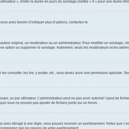
utilisateur », limiter la durée en jours du sondage (mettre « 0 » pour une durée illimi
vous avez besoin d’indiquer plus d’options, contactez-le.
uteur original, un modérateur ou un administrateur. Pour modifier un sondage, cl
 une option ou supprimer le sondage. Autrement, seuls les modérateurs et les admin
 les consulter, les lire, y poster, etc., vous devez avoir une permission spéciale. 
roupe, ou par utilisateur. L’administrateur peut ne pas avoir autorisé l’ajout de fich
uoi vous ne pouvez pas ajouter de fichiers joints sur un forum.
s avez dérogé à une règle, vous pouvez recevoir un avertissement. Notez que c’est
e comprenez pas les raisons de votre avertissement.