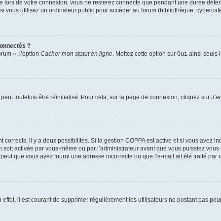
te
lors de votre connexion, vous ne resterez connecté que pendant une durée déterm
vous utilisez un ordinateur public pour accéder au forum (bibliothèque, cybercafé, u
connectés ?
orum », l’option
Cacher mon statut en ligne
. Mettez cette option sur
Oui
ainsi seuls 
eut toutefois être réinitialisé. Pour cela, sur la page de connexion, cliquez sur
J’a
nt corrects, il y a deux possibilités. Si la gestion COPPA est active et si vous avez i
n soit activée par vous-même ou par l’administrateur avant que vous puissiez vous c
 peut que vous ayez fourni une adresse incorrecte ou que l’e-mail ait été traité par u
 effet, il est courant de supprimer régulièrement les utilisateurs ne postant pas pou