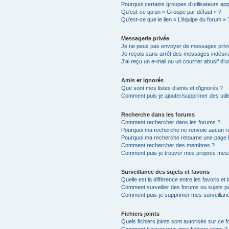
Pourquoi certains groupes d’utilisateurs ap
Qu’est-ce qu’un « Groupe par défaut » ?
Qu’est-ce que le lien « L’équipe du forum » 
Messagerie privée
Je ne peux pas envoyer de messages privé
Je reçois sans arrêt des messages indésira
J’ai reçu un e-mail ou un courrier abusif d’un
Amis et ignorés
Que sont mes listes d’amis et d’ignorés ?
Comment puis-je ajouter/supprimer des utili
Recherche dans les forums
Comment rechercher dans les forums ?
Pourquoi ma recherche ne renvoie aucun ré
Pourquoi ma recherche retourne une page 
Comment rechercher des membres ?
Comment puis-je trouver mes propres mess
Surveillance des sujets et favoris
Quelle est la différence entre les favoris et 
Comment surveiller des forums ou sujets par
Comment puis-je supprimer mes surveillanc
Fichiers joints
Quels fichiers joints sont autorisés sur ce 