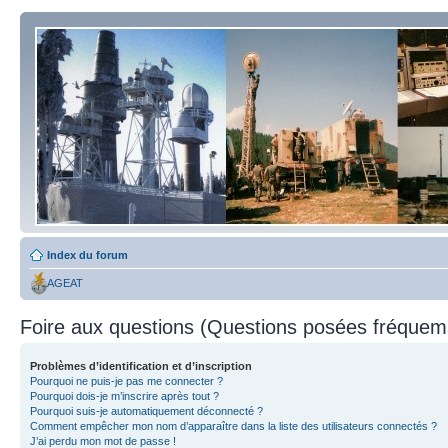
Index du forum
AGEAT
Foire aux questions (Questions posées fréque
Problèmes d’identification et d’inscription
Pourquoi ne puis-je pas me connecter ?
Pourquoi dois-je m’inscrire après tout ?
Pourquoi suis-je automatiquement déconnecté ?
Comment empêcher mon nom d’apparaître dans la liste des utilisateurs connectés ?
J’ai perdu mon mot de passe !