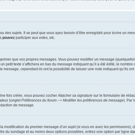
 des sujets. Il se peut que vous ayez besoin d’être enregistré pour écrire un mes
us
pouvez
participer aux votes, etc.
pprimer que vos propres messages. Vous pouvez modifier un message (quelquefois d
it texte s’affichera en bas du message indiquant qu’il a été édité, le nombre de fo
message, cependant ils ont la possibilité de laisser une note indiquant qu’ils ont m
 Une fois créée, vous pouvez cocher
Attacher sa signature
sur le formulaire de réda
ateur (onglet
Préférences du forum --> Modifier les préférences de message
). Par 
rédaction de message.
u la modification du premier message d’un sujet (si vous en avez les permissions), c
titre du sondage et au moins deux options possibles, entrez une option par ligne