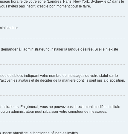
 fuseau horaire de votre zone (Londres, Paris, New York, Sydney, etc.) dans le
ous n’êtes pas inscrit, c’est le bon moment pour le faire.
inistrateur.
emander à l’administrateur d’installer la langue désirée. Si elle n’existe
s ou des blocs indiquant votre nombre de messages ou votre statut sur le
tiver les avatars et de décider de la manière dont ils sont mis à disposition.
nistrateurs. En général, vous ne pouvez pas directement modifier l’intitulé
r ou un administrateur peut rabaisser votre compteur de messages.
 usage abusif de la fonctionnalité par les invités.