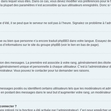
elui dans lequel vous êtes. Dans ce cas, vous devez modifier vos préférences pour le
a plupart des paramètres n’est accessible qu’aux utilisateurs enregistrés. Donc si v
 d’été, il se peut que le serveur ne soit pas à l’heure. Signalez ce problème à l’adm
ngue ou bien que personne n’a encore traduit phpBB3 dans votre langue. Essayez de d
us d’informations sur le site du groupe phpBB (voir le lien en bas de page).
ation des messages. La première est associée à votre rang, généralement des étoile
éralement unique et personnelle à chaque utilisateur. C’est à l’administrateur d’ac
inistrateur. Vous pouvez le contacter pour lui demander ses raisons.
essages postés ou identifient certains utilisateurs tels que les modérateurs et admi
ums en postant des messages dans le seul but d’augmenter votre rang, un modérateu
 connecter ?
ire intégré (si la fonction a été activée par l’administrateur). Ceci pour empêcher un