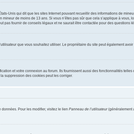
tats-Unis qui dit que les sites Internet pouvant recueillir des informations de mi
r un mineur de moins de 13 ans. Si vous n’êtes pas sûr que cela s’applique à vous, l
 pas fournir de conseils légaux et ne saurait être contactée pour des questions lég
m d’utilisateur que vous souhaitez utiliser. Le propriétaire du site peut également av
ation et votre connexion au forum. Ils fournissent aussi des fonctionnalités telles 
la suppression des cookies peut les corriger.
 données. Pour les modifier, visitez le lien
Panneau de l’utilisateur
(généralement a