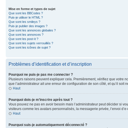
Mise en forme et types de sujet
Que sont les BBCodes ?
Puis-je utiliser le HTML ?
Que sont les smileys ?
Puis-je publier des images ?
Que sont les annonces globales ?
Que sont les annonces ?
Que sont les post-it ?
Que sont les sujets verrouillés ?
Que sont les icônes de sujet ?
Problèmes d’identification et d’inscription
Pourquoi ne puis-je pas me connecter ?
Plusieurs raisons peuvent expliquer cela. Premièrement, vérifiez que votre nom 
que l’administrateur ait une erreur de configuration de son côté, et qu’il soit n
Haut
Pourquoi dois-je m’inscrire après tout ?
Vous pouvez ne pas en avoir besoin mais l’administrateur peut décider si vou
visiteurs comme les avatars personnalisés, la messagerie privée, l’envoi d’e-
Haut
Pourquoi suis-je automatiquement déconnecté ?