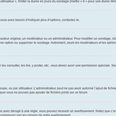
utilisateur », limiter la durée en jours du sondage (mettre « 0 » pour une durée illimi
vous avez besoin d’indiquer plus d’options, contactez-le.
uteur original, un modérateur ou un administrateur. Pour modifier un sondage, cl
 une option ou supprimer le sondage. Autrement, seuls les modérateurs et les admin
 les consulter, les lire, y poster, etc., vous devez avoir une permission spéciale. 
roupe, ou par utilisateur. L’administrateur peut ne pas avoir autorisé l’ajout de fich
uoi vous ne pouvez pas ajouter de fichiers joints sur un forum.
s avez dérogé à une règle, vous pouvez recevoir un avertissement. Notez que c’est
e comprenez pas les raisons de votre avertissement.