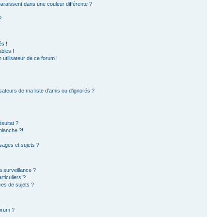
paraissent dans une couleur différente ?
?
s !
bles !
 utilisateur de ce forum !
sateurs de ma liste d’amis ou d’ignorés ?
sultat ?
blanche ?!
ages et sujets ?
la surveillance ?
ticuliers ?
es de sujets ?
forum ?