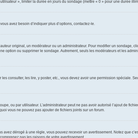
utilisateur », limiter la durée en jours du sondage (mettre « 0 » pour une durée illimi
vous avez besoin d’indiquer plus d’options, contactez-le.
uteur original, un modérateur ou un administrateur. Pour modifier un sondage, cl
 une option ou supprimer le sondage. Autrement, seuls les modérateurs et les admin
 les consulter, les lire, y poster, etc., vous devez avoir une permission spéciale. 
roupe, ou par utilisateur. L’administrateur peut ne pas avoir autorisé l’ajout de fich
uoi vous ne pouvez pas ajouter de fichiers joints sur un forum.
s avez dérogé à une règle, vous pouvez recevoir un avertissement. Notez que c’est
e comprenez pas les raisons de votre avertissement.