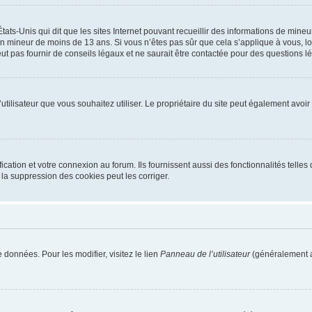
tats-Unis qui dit que les sites Internet pouvant recueillir des informations de mi
r un mineur de moins de 13 ans. Si vous n’êtes pas sûr que cela s’applique à vous, l
 pas fournir de conseils légaux et ne saurait être contactée pour des questions lég
m d’utilisateur que vous souhaitez utiliser. Le propriétaire du site peut également av
ation et votre connexion au forum. Ils fournissent aussi des fonctionnalités telles 
la suppression des cookies peut les corriger.
 données. Pour les modifier, visitez le lien
Panneau de l’utilisateur
(généralement a