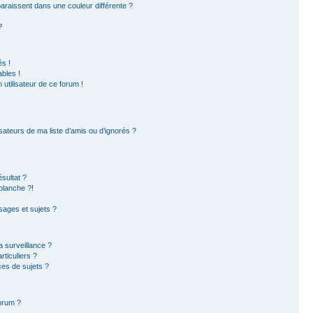
paraissent dans une couleur différente ?
?
s !
bles !
 utilisateur de ce forum !
sateurs de ma liste d’amis ou d’ignorés ?
sultat ?
blanche ?!
ages et sujets ?
la surveillance ?
ticuliers ?
es de sujets ?
forum ?