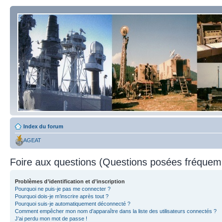
Index du forum
AGEAT
Foire aux questions (Questions posées fréque
Problèmes d’identification et d’inscription
Pourquoi ne puis-je pas me connecter ?
Pourquoi dois-je m’inscrire après tout ?
Pourquoi suis-je automatiquement déconnecté ?
Comment empêcher mon nom d’apparaître dans la liste des utilisateurs connectés ?
J’ai perdu mon mot de passe !