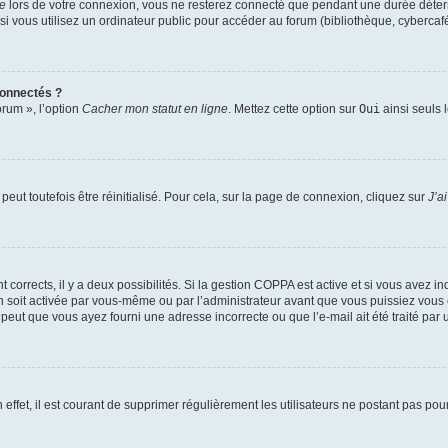
te
lors de votre connexion, vous ne resterez connecté que pendant une durée déterm
vous utilisez un ordinateur public pour accéder au forum (bibliothèque, cybercafé, u
connectés ?
orum », l’option
Cacher mon statut en ligne
. Mettez cette option sur
Oui
ainsi seuls 
eut toutefois être réinitialisé. Pour cela, sur la page de connexion, cliquez sur
J’a
nt corrects, il y a deux possibilités. Si la gestion COPPA est active et si vous avez i
n soit activée par vous-même ou par l’administrateur avant que vous puissiez vous c
 peut que vous ayez fourni une adresse incorrecte ou que l’e-mail ait été traité par u
 effet, il est courant de supprimer régulièrement les utilisateurs ne postant pas pou