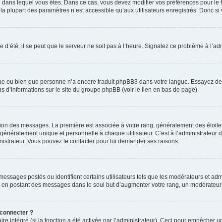
elui dans lequel vous êtes. Dans ce cas, vous devez modifier vos préférences pour le
a plupart des paramètres n’est accessible qu’aux utilisateurs enregistrés. Donc si v
 d’été, il se peut que le serveur ne soit pas à l’heure. Signalez ce problème à l’adm
ngue ou bien que personne n’a encore traduit phpBB3 dans votre langue. Essayez de d
us d’informations sur le site du groupe phpBB (voir le lien en bas de page).
ation des messages. La première est associée à votre rang, généralement des étoile
éralement unique et personnelle à chaque utilisateur. C’est à l’administrateur d’ac
inistrateur. Vous pouvez le contacter pour lui demander ses raisons.
essages postés ou identifient certains utilisateurs tels que les modérateurs et admi
ums en postant des messages dans le seul but d’augmenter votre rang, un modérateu
 connecter ?
ire intégré (si la fonction a été activée par l’administrateur). Ceci pour empêcher un