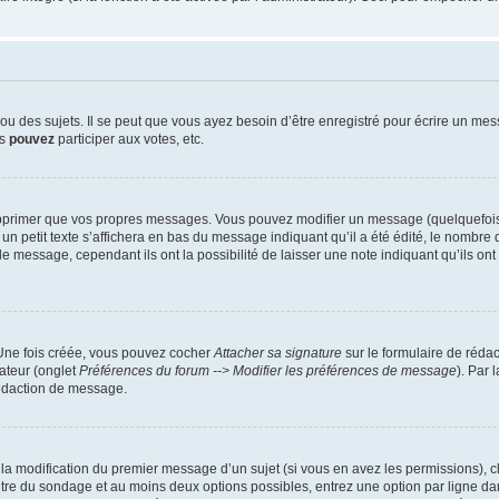
 des sujets. Il se peut que vous ayez besoin d’être enregistré pour écrire un mes
us
pouvez
participer aux votes, etc.
pprimer que vos propres messages. Vous pouvez modifier un message (quelquefois d
it texte s’affichera en bas du message indiquant qu’il a été édité, le nombre de fo
message, cependant ils ont la possibilité de laisser une note indiquant qu’ils ont m
 Une fois créée, vous pouvez cocher
Attacher sa signature
sur le formulaire de réda
ateur (onglet
Préférences du forum --> Modifier les préférences de message
). Par 
rédaction de message.
u la modification du premier message d’un sujet (si vous en avez les permissions), c
titre du sondage et au moins deux options possibles, entrez une option par ligne