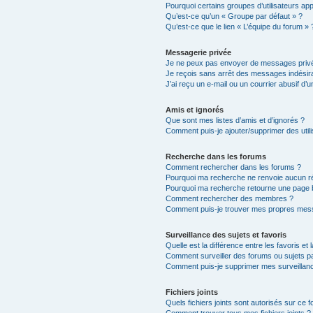
Pourquoi certains groupes d’utilisateurs ap
Qu’est-ce qu’un « Groupe par défaut » ?
Qu’est-ce que le lien « L’équipe du forum » 
Messagerie privée
Je ne peux pas envoyer de messages privé
Je reçois sans arrêt des messages indésira
J’ai reçu un e-mail ou un courrier abusif d’un
Amis et ignorés
Que sont mes listes d’amis et d’ignorés ?
Comment puis-je ajouter/supprimer des utili
Recherche dans les forums
Comment rechercher dans les forums ?
Pourquoi ma recherche ne renvoie aucun ré
Pourquoi ma recherche retourne une page 
Comment rechercher des membres ?
Comment puis-je trouver mes propres mess
Surveillance des sujets et favoris
Quelle est la différence entre les favoris et 
Comment surveiller des forums ou sujets par
Comment puis-je supprimer mes surveillanc
Fichiers joints
Quels fichiers joints sont autorisés sur ce 