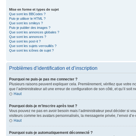
Mise en forme et types de sujet
Que sont les BBCodes ?
Puis-je utiliser le HTML ?
Que sont les smileys ?
Puis-je publier des images ?
Que sont les annonces globales ?
Que sont les annonces ?
Que sont les post-it ?
Que sont les sujets verrouillés ?
Que sont les icônes de sujet ?
Problèmes d’identification et d’inscription
Pourquoi ne puis-je pas me connecter ?
Plusieurs raisons peuvent expliquer cela. Premièrement, vérifiez que votre nom 
que l’administrateur ait une erreur de configuration de son côté, et qu’il soit n
Haut
Pourquoi dois-je m’inscrire après tout ?
Vous pouvez ne pas en avoir besoin mais l’administrateur peut décider si vou
visiteurs comme les avatars personnalisés, la messagerie privée, l’envoi d’e-
Haut
Pourquoi suis-je automatiquement déconnecté ?