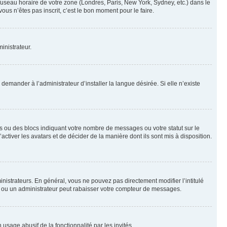
 fuseau horaire de votre zone (Londres, Paris, New York, Sydney, etc.) dans le
ous n’êtes pas inscrit, c’est le bon moment pour le faire.
inistrateur.
emander à l’administrateur d’installer la langue désirée. Si elle n’existe
s ou des blocs indiquant votre nombre de messages ou votre statut sur le
tiver les avatars et de décider de la manière dont ils sont mis à disposition.
nistrateurs. En général, vous ne pouvez pas directement modifier l’intitulé
r ou un administrateur peut rabaisser votre compteur de messages.
 usage abusif de la fonctionnalité par les invités.