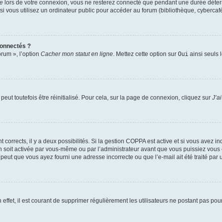
te
lors de votre connexion, vous ne resterez connecté que pendant une durée déterm
vous utilisez un ordinateur public pour accéder au forum (bibliothèque, cybercafé, u
connectés ?
orum », l’option
Cacher mon statut en ligne
. Mettez cette option sur
Oui
ainsi seuls 
eut toutefois être réinitialisé. Pour cela, sur la page de connexion, cliquez sur
J’a
nt corrects, il y a deux possibilités. Si la gestion COPPA est active et si vous avez i
n soit activée par vous-même ou par l’administrateur avant que vous puissiez vous c
 peut que vous ayez fourni une adresse incorrecte ou que l’e-mail ait été traité par u
 effet, il est courant de supprimer régulièrement les utilisateurs ne postant pas pou