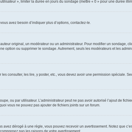
utilisateur », limiter la durée en jours du sondage (mettre « 0 » pour une durée illimi
vous avez besoin d’indiquer plus d’options, contactez-le.
uteur original, un modérateur ou un administrateur. Pour modifier un sondage, cl
 une option ou supprimer le sondage. Autrement, seuls les modérateurs et les admin
 les consulter, les lire, y poster, etc., vous devez avoir une permission spéciale. 
roupe, ou par utilisateur. L’administrateur peut ne pas avoir autorisé l’ajout de fich
uoi vous ne pouvez pas ajouter de fichiers joints sur un forum.
s avez dérogé à une règle, vous pouvez recevoir un avertissement. Notez que c’est
e comprenez pas les raisons de votre avertissement.