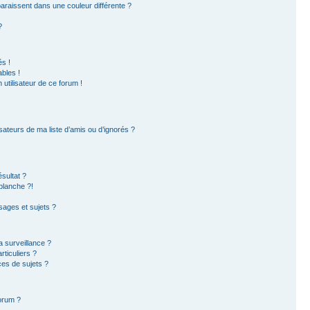
paraissent dans une couleur différente ?
?
s !
bles !
 utilisateur de ce forum !
sateurs de ma liste d’amis ou d’ignorés ?
sultat ?
blanche ?!
ages et sujets ?
la surveillance ?
ticuliers ?
es de sujets ?
forum ?