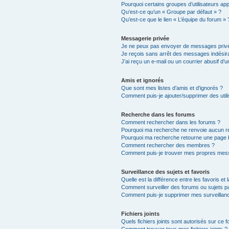
Pourquoi certains groupes d’utilisateurs ap
Qu’est-ce qu’un « Groupe par défaut » ?
Qu’est-ce que le lien « L’équipe du forum » 
Messagerie privée
Je ne peux pas envoyer de messages privé
Je reçois sans arrêt des messages indésira
J’ai reçu un e-mail ou un courrier abusif d’un
Amis et ignorés
Que sont mes listes d’amis et d’ignorés ?
Comment puis-je ajouter/supprimer des utili
Recherche dans les forums
Comment rechercher dans les forums ?
Pourquoi ma recherche ne renvoie aucun ré
Pourquoi ma recherche retourne une page 
Comment rechercher des membres ?
Comment puis-je trouver mes propres mess
Surveillance des sujets et favoris
Quelle est la différence entre les favoris et 
Comment surveiller des forums ou sujets par
Comment puis-je supprimer mes surveillanc
Fichiers joints
Quels fichiers joints sont autorisés sur ce 