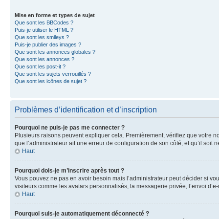
Mise en forme et types de sujet
Que sont les BBCodes ?
Puis-je utiliser le HTML ?
Que sont les smileys ?
Puis-je publier des images ?
Que sont les annonces globales ?
Que sont les annonces ?
Que sont les post-it ?
Que sont les sujets verrouillés ?
Que sont les icônes de sujet ?
Problèmes d’identification et d’inscription
Pourquoi ne puis-je pas me connecter ?
Plusieurs raisons peuvent expliquer cela. Premièrement, vérifiez que votre nom 
que l’administrateur ait une erreur de configuration de son côté, et qu’il soit n
Haut
Pourquoi dois-je m’inscrire après tout ?
Vous pouvez ne pas en avoir besoin mais l’administrateur peut décider si vou
visiteurs comme les avatars personnalisés, la messagerie privée, l’envoi d’e-
Haut
Pourquoi suis-je automatiquement déconnecté ?