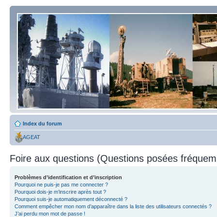
Index du forum
AGEAT
Foire aux questions (Questions posées fréque
Problèmes d’identification et d’inscription
Pourquoi ne puis-je pas me connecter ?
Pourquoi dois-je m’inscrire après tout ?
Pourquoi suis-je automatiquement déconnecté ?
Comment empêcher mon nom d’apparaître dans la liste des utilisateurs connectés ?
J’ai perdu mon mot de passe !