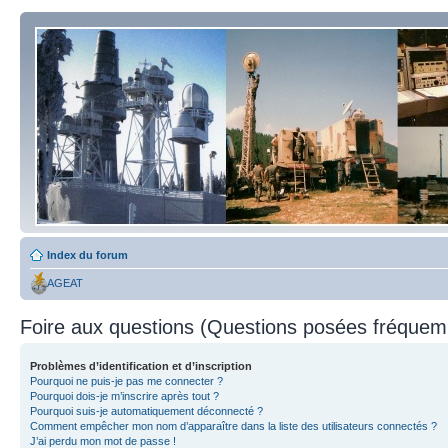
Index du forum
AGEAT
Foire aux questions (Questions posées fréque
Problèmes d’identification et d’inscription
Pourquoi ne puis-je pas me connecter ?
Pourquoi dois-je m’inscrire après tout ?
Pourquoi suis-je automatiquement déconnecté ?
Comment empêcher mon nom d’apparaître dans la liste des utilisateurs connectés ?
J’ai perdu mon mot de passe !