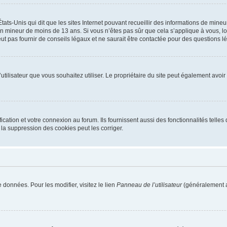
tats-Unis qui dit que les sites Internet pouvant recueillir des informations de mi
r un mineur de moins de 13 ans. Si vous n’êtes pas sûr que cela s’applique à vous, l
 pas fournir de conseils légaux et ne saurait être contactée pour des questions lég
m d’utilisateur que vous souhaitez utiliser. Le propriétaire du site peut également av
ation et votre connexion au forum. Ils fournissent aussi des fonctionnalités telles 
la suppression des cookies peut les corriger.
 données. Pour les modifier, visitez le lien
Panneau de l’utilisateur
(généralement a