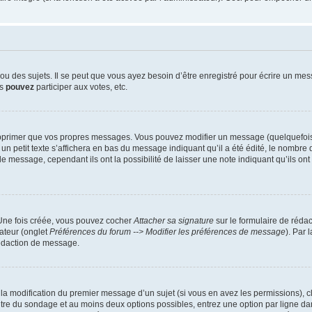
 des sujets. Il se peut que vous ayez besoin d’être enregistré pour écrire un mes
us
pouvez
participer aux votes, etc.
pprimer que vos propres messages. Vous pouvez modifier un message (quelquefois d
it texte s’affichera en bas du message indiquant qu’il a été édité, le nombre de fo
message, cependant ils ont la possibilité de laisser une note indiquant qu’ils ont m
 Une fois créée, vous pouvez cocher
Attacher sa signature
sur le formulaire de réda
ateur (onglet
Préférences du forum --> Modifier les préférences de message
). Par 
rédaction de message.
u la modification du premier message d’un sujet (si vous en avez les permissions), c
titre du sondage et au moins deux options possibles, entrez une option par ligne