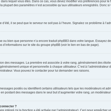
elui dans lequel vous êtes. Dans ce cas, vous devez modifier vos préférences pour le
a plupart des paramètres n’est accessible qu’aux utilisateurs enregistrés. Donc si v
 d’été, il se peut que le serveur ne soit pas à l’heure. Signalez ce problème à l’adm
ngue ou bien que personne n’a encore traduit phpBB3 dans votre langue. Essayez de d
us d’informations sur le site du groupe phpBB (voir le lien en bas de page).
ation des messages. La première est associée à votre rang, généralement des étoile
éralement unique et personnelle à chaque utilisateur. C’est à l’administrateur d’ac
inistrateur. Vous pouvez le contacter pour lui demander ses raisons.
essages postés ou identifient certains utilisateurs tels que les modérateurs et admi
ums en postant des messages dans le seul but d’augmenter votre rang, un modérateu
 connecter ?
ire intégré (si la fonction a été activée par l’administrateur). Ceci pour empêcher un