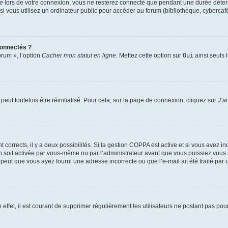
te
lors de votre connexion, vous ne resterez connecté que pendant une durée déterm
vous utilisez un ordinateur public pour accéder au forum (bibliothèque, cybercafé, u
connectés ?
orum », l’option
Cacher mon statut en ligne
. Mettez cette option sur
Oui
ainsi seuls 
eut toutefois être réinitialisé. Pour cela, sur la page de connexion, cliquez sur
J’a
nt corrects, il y a deux possibilités. Si la gestion COPPA est active et si vous avez i
n soit activée par vous-même ou par l’administrateur avant que vous puissiez vous c
 peut que vous ayez fourni une adresse incorrecte ou que l’e-mail ait été traité par u
 effet, il est courant de supprimer régulièrement les utilisateurs ne postant pas pou