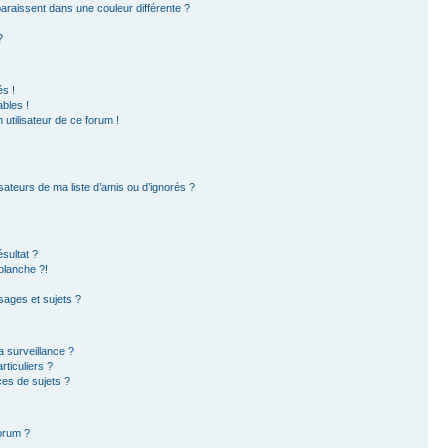
paraissent dans une couleur différente ?
?
s !
bles !
 utilisateur de ce forum !
sateurs de ma liste d’amis ou d’ignorés ?
sultat ?
blanche ?!
ages et sujets ?
la surveillance ?
ticuliers ?
es de sujets ?
forum ?