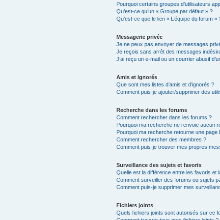
Pourquoi certains groupes d’utilisateurs ap
Qu’est-ce qu’un « Groupe par défaut » ?
Qu’est-ce que le lien « L’équipe du forum » 
Messagerie privée
Je ne peux pas envoyer de messages privé
Je reçois sans arrêt des messages indésira
J’ai reçu un e-mail ou un courrier abusif d’un
Amis et ignorés
Que sont mes listes d’amis et d’ignorés ?
Comment puis-je ajouter/supprimer des utili
Recherche dans les forums
Comment rechercher dans les forums ?
Pourquoi ma recherche ne renvoie aucun ré
Pourquoi ma recherche retourne une page 
Comment rechercher des membres ?
Comment puis-je trouver mes propres mess
Surveillance des sujets et favoris
Quelle est la différence entre les favoris et 
Comment surveiller des forums ou sujets par
Comment puis-je supprimer mes surveillanc
Fichiers joints
Quels fichiers joints sont autorisés sur ce 