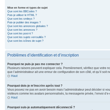
Mise en forme et types de sujet
Que sont les BBCodes ?
Puis-je utiliser le HTML ?
Que sont les smileys ?
Puis-je publier des images ?
Que sont les annonces globales ?
Que sont les annonces ?
Que sont les post-it ?
Que sont les sujets verrouillés ?
Que sont les icônes de sujet ?
Problèmes d’identification et d’inscription
Pourquoi ne puis-je pas me connecter ?
Plusieurs raisons peuvent expliquer cela. Premièrement, vérifiez que votre nom 
que l’administrateur ait une erreur de configuration de son côté, et qu’il soit n
Haut
Pourquoi dois-je m’inscrire après tout ?
Vous pouvez ne pas en avoir besoin mais l’administrateur peut décider si vou
visiteurs comme les avatars personnalisés, la messagerie privée, l’envoi d’e-
Haut
Pourquoi suis-je automatiquement déconnecté ?