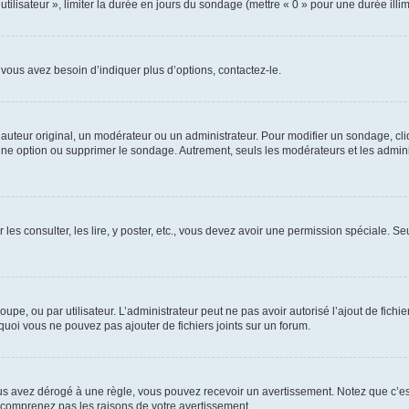
utilisateur », limiter la durée en jours du sondage (mettre « 0 » pour une durée illimi
vous avez besoin d’indiquer plus d’options, contactez-le.
uteur original, un modérateur ou un administrateur. Pour modifier un sondage, cl
 une option ou supprimer le sondage. Autrement, seuls les modérateurs et les admin
 les consulter, les lire, y poster, etc., vous devez avoir une permission spéciale. 
roupe, ou par utilisateur. L’administrateur peut ne pas avoir autorisé l’ajout de fich
uoi vous ne pouvez pas ajouter de fichiers joints sur un forum.
s avez dérogé à une règle, vous pouvez recevoir un avertissement. Notez que c’est
e comprenez pas les raisons de votre avertissement.