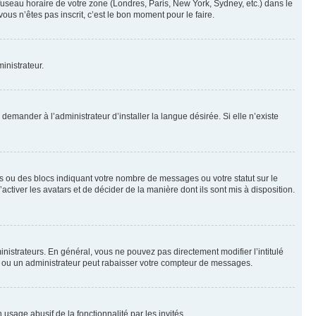
 fuseau horaire de votre zone (Londres, Paris, New York, Sydney, etc.) dans le
ous n’êtes pas inscrit, c’est le bon moment pour le faire.
inistrateur.
emander à l’administrateur d’installer la langue désirée. Si elle n’existe
s ou des blocs indiquant votre nombre de messages ou votre statut sur le
tiver les avatars et de décider de la manière dont ils sont mis à disposition.
nistrateurs. En général, vous ne pouvez pas directement modifier l’intitulé
r ou un administrateur peut rabaisser votre compteur de messages.
 usage abusif de la fonctionnalité par les invités.