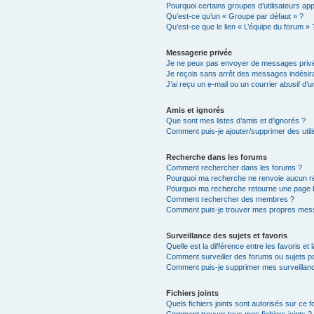
Pourquoi certains groupes d’utilisateurs ap
Qu’est-ce qu’un « Groupe par défaut » ?
Qu’est-ce que le lien « L’équipe du forum » 
Messagerie privée
Je ne peux pas envoyer de messages privé
Je reçois sans arrêt des messages indésira
J’ai reçu un e-mail ou un courrier abusif d’un
Amis et ignorés
Que sont mes listes d’amis et d’ignorés ?
Comment puis-je ajouter/supprimer des utili
Recherche dans les forums
Comment rechercher dans les forums ?
Pourquoi ma recherche ne renvoie aucun ré
Pourquoi ma recherche retourne une page 
Comment rechercher des membres ?
Comment puis-je trouver mes propres mess
Surveillance des sujets et favoris
Quelle est la différence entre les favoris et 
Comment surveiller des forums ou sujets par
Comment puis-je supprimer mes surveillanc
Fichiers joints
Quels fichiers joints sont autorisés sur ce 