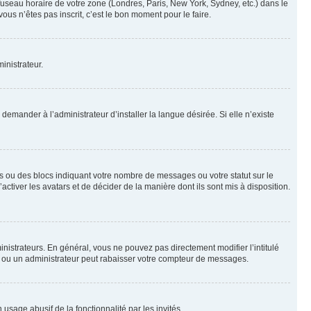
 fuseau horaire de votre zone (Londres, Paris, New York, Sydney, etc.) dans le
ous n’êtes pas inscrit, c’est le bon moment pour le faire.
inistrateur.
emander à l’administrateur d’installer la langue désirée. Si elle n’existe
s ou des blocs indiquant votre nombre de messages ou votre statut sur le
tiver les avatars et de décider de la manière dont ils sont mis à disposition.
nistrateurs. En général, vous ne pouvez pas directement modifier l’intitulé
r ou un administrateur peut rabaisser votre compteur de messages.
 usage abusif de la fonctionnalité par les invités.