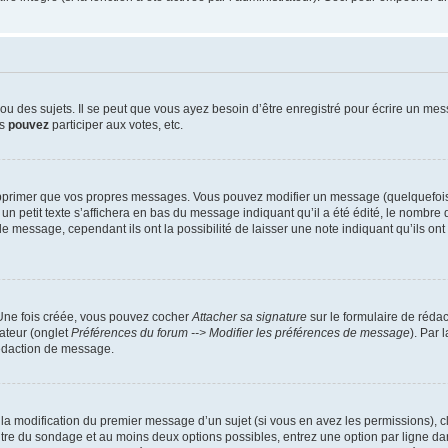
 des sujets. Il se peut que vous ayez besoin d’être enregistré pour écrire un mes
us
pouvez
participer aux votes, etc.
pprimer que vos propres messages. Vous pouvez modifier un message (quelquefois d
it texte s’affichera en bas du message indiquant qu’il a été édité, le nombre de fo
message, cependant ils ont la possibilité de laisser une note indiquant qu’ils ont m
 Une fois créée, vous pouvez cocher
Attacher sa signature
sur le formulaire de réda
ateur (onglet
Préférences du forum --> Modifier les préférences de message
). Par 
rédaction de message.
u la modification du premier message d’un sujet (si vous en avez les permissions), c
titre du sondage et au moins deux options possibles, entrez une option par ligne