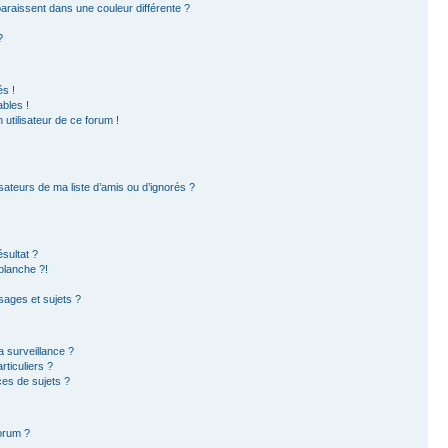
paraissent dans une couleur différente ?
?
s !
bles !
 utilisateur de ce forum !
sateurs de ma liste d’amis ou d’ignorés ?
sultat ?
blanche ?!
ages et sujets ?
la surveillance ?
ticuliers ?
es de sujets ?
forum ?