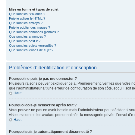
Mise en forme et types de sujet
Que sont les BBCodes ?
Puis-je utiliser le HTML ?
Que sont les smileys ?
Puis-je publier des images ?
Que sont les annonces globales ?
Que sont les annonces ?
Que sont les post-it ?
Que sont les sujets verrouillés ?
Que sont les icônes de sujet ?
Problèmes d’identification et d’inscription
Pourquoi ne puis-je pas me connecter ?
Plusieurs raisons peuvent expliquer cela. Premièrement, vérifiez que votre nom 
que l’administrateur ait une erreur de configuration de son côté, et qu’il soit n
Haut
Pourquoi dois-je m’inscrire après tout ?
Vous pouvez ne pas en avoir besoin mais l’administrateur peut décider si vou
visiteurs comme les avatars personnalisés, la messagerie privée, l’envoi d’e-
Haut
Pourquoi suis-je automatiquement déconnecté ?