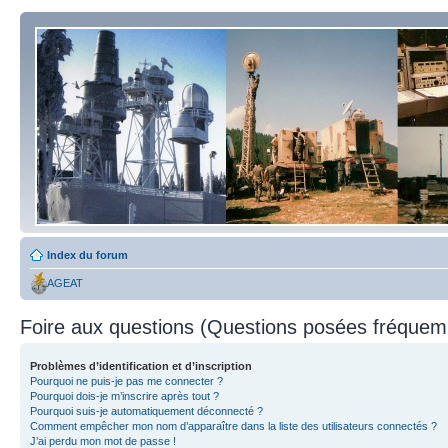
Index du forum
AGEAT
Foire aux questions (Questions posées fréque
Problèmes d’identification et d’inscription
Pourquoi ne puis-je pas me connecter ?
Pourquoi dois-je m’inscrire après tout ?
Pourquoi suis-je automatiquement déconnecté ?
Comment empêcher mon nom d’apparaître dans la liste des utilisateurs connectés ?
J’ai perdu mon mot de passe !