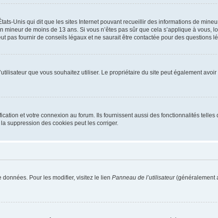
tats-Unis qui dit que les sites Internet pouvant recueillir des informations de mi
r un mineur de moins de 13 ans. Si vous n’êtes pas sûr que cela s’applique à vous, l
 pas fournir de conseils légaux et ne saurait être contactée pour des questions lég
m d’utilisateur que vous souhaitez utiliser. Le propriétaire du site peut également av
ation et votre connexion au forum. Ils fournissent aussi des fonctionnalités telles 
la suppression des cookies peut les corriger.
 données. Pour les modifier, visitez le lien
Panneau de l’utilisateur
(généralement a