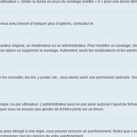
utilisateur », limiter la durée en jours du sondage (mettre « 0 » pour une durée illimi
vous avez besoin d’indiquer plus d’options, contactez-le.
uteur original, un modérateur ou un administrateur. Pour modifier un sondage, cl
 une option ou supprimer le sondage. Autrement, seuls les modérateurs et les admin
 les consulter, les lire, y poster, etc., vous devez avoir une permission spéciale. 
roupe, ou par utilisateur. L’administrateur peut ne pas avoir autorisé l’ajout de fich
uoi vous ne pouvez pas ajouter de fichiers joints sur un forum.
s avez dérogé à une règle, vous pouvez recevoir un avertissement. Notez que c’est
e comprenez pas les raisons de votre avertissement.