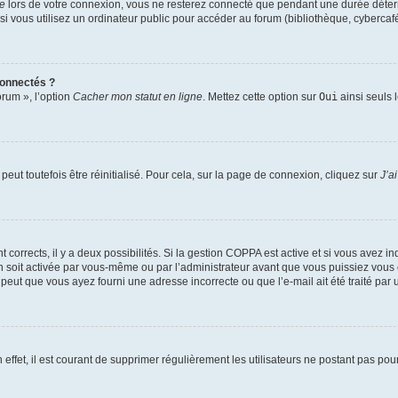
te
lors de votre connexion, vous ne resterez connecté que pendant une durée déterm
vous utilisez un ordinateur public pour accéder au forum (bibliothèque, cybercafé, u
connectés ?
orum », l’option
Cacher mon statut en ligne
. Mettez cette option sur
Oui
ainsi seuls 
eut toutefois être réinitialisé. Pour cela, sur la page de connexion, cliquez sur
J’a
nt corrects, il y a deux possibilités. Si la gestion COPPA est active et si vous avez i
n soit activée par vous-même ou par l’administrateur avant que vous puissiez vous c
 peut que vous ayez fourni une adresse incorrecte ou que l’e-mail ait été traité par u
 effet, il est courant de supprimer régulièrement les utilisateurs ne postant pas pou