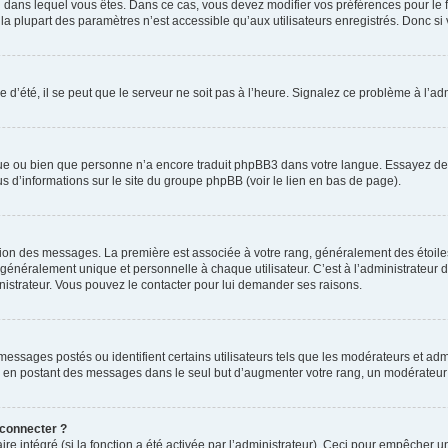
elui dans lequel vous êtes. Dans ce cas, vous devez modifier vos préférences pour le
a plupart des paramètres n’est accessible qu’aux utilisateurs enregistrés. Donc si v
 d’été, il se peut que le serveur ne soit pas à l’heure. Signalez ce problème à l’adm
ngue ou bien que personne n’a encore traduit phpBB3 dans votre langue. Essayez de d
us d’informations sur le site du groupe phpBB (voir le lien en bas de page).
ation des messages. La première est associée à votre rang, généralement des étoile
éralement unique et personnelle à chaque utilisateur. C’est à l’administrateur d’ac
inistrateur. Vous pouvez le contacter pour lui demander ses raisons.
essages postés ou identifient certains utilisateurs tels que les modérateurs et admi
ums en postant des messages dans le seul but d’augmenter votre rang, un modérateu
 connecter ?
ire intégré (si la fonction a été activée par l’administrateur). Ceci pour empêcher un