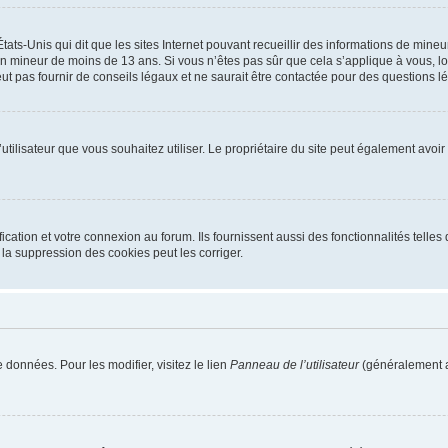
tats-Unis qui dit que les sites Internet pouvant recueillir des informations de mi
r un mineur de moins de 13 ans. Si vous n’êtes pas sûr que cela s’applique à vous, l
 pas fournir de conseils légaux et ne saurait être contactée pour des questions lég
m d’utilisateur que vous souhaitez utiliser. Le propriétaire du site peut également av
ation et votre connexion au forum. Ils fournissent aussi des fonctionnalités telles 
la suppression des cookies peut les corriger.
 données. Pour les modifier, visitez le lien
Panneau de l’utilisateur
(généralement a