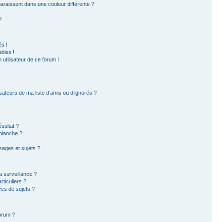
paraissent dans une couleur différente ?
?
s !
bles !
 utilisateur de ce forum !
sateurs de ma liste d’amis ou d’ignorés ?
sultat ?
blanche ?!
ages et sujets ?
la surveillance ?
ticuliers ?
es de sujets ?
forum ?