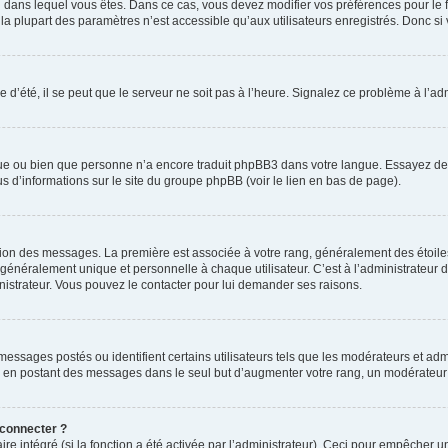
elui dans lequel vous êtes. Dans ce cas, vous devez modifier vos préférences pour le
a plupart des paramètres n’est accessible qu’aux utilisateurs enregistrés. Donc si v
 d’été, il se peut que le serveur ne soit pas à l’heure. Signalez ce problème à l’adm
ngue ou bien que personne n’a encore traduit phpBB3 dans votre langue. Essayez de d
us d’informations sur le site du groupe phpBB (voir le lien en bas de page).
ation des messages. La première est associée à votre rang, généralement des étoile
éralement unique et personnelle à chaque utilisateur. C’est à l’administrateur d’ac
inistrateur. Vous pouvez le contacter pour lui demander ses raisons.
essages postés ou identifient certains utilisateurs tels que les modérateurs et admi
ums en postant des messages dans le seul but d’augmenter votre rang, un modérateu
 connecter ?
ire intégré (si la fonction a été activée par l’administrateur). Ceci pour empêcher un