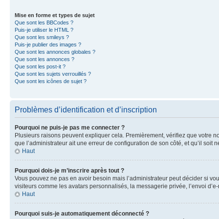
Mise en forme et types de sujet
Que sont les BBCodes ?
Puis-je utiliser le HTML ?
Que sont les smileys ?
Puis-je publier des images ?
Que sont les annonces globales ?
Que sont les annonces ?
Que sont les post-it ?
Que sont les sujets verrouillés ?
Que sont les icônes de sujet ?
Problèmes d’identification et d’inscription
Pourquoi ne puis-je pas me connecter ?
Plusieurs raisons peuvent expliquer cela. Premièrement, vérifiez que votre nom 
que l’administrateur ait une erreur de configuration de son côté, et qu’il soit n
Haut
Pourquoi dois-je m’inscrire après tout ?
Vous pouvez ne pas en avoir besoin mais l’administrateur peut décider si vou
visiteurs comme les avatars personnalisés, la messagerie privée, l’envoi d’e-
Haut
Pourquoi suis-je automatiquement déconnecté ?