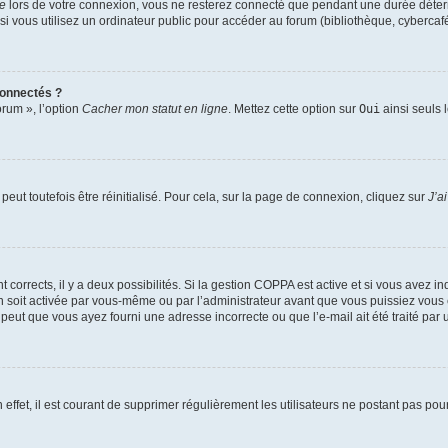
te
lors de votre connexion, vous ne resterez connecté que pendant une durée déterm
vous utilisez un ordinateur public pour accéder au forum (bibliothèque, cybercafé, u
connectés ?
orum », l’option
Cacher mon statut en ligne
. Mettez cette option sur
Oui
ainsi seuls 
eut toutefois être réinitialisé. Pour cela, sur la page de connexion, cliquez sur
J’a
nt corrects, il y a deux possibilités. Si la gestion COPPA est active et si vous avez i
n soit activée par vous-même ou par l’administrateur avant que vous puissiez vous c
 peut que vous ayez fourni une adresse incorrecte ou que l’e-mail ait été traité par u
 effet, il est courant de supprimer régulièrement les utilisateurs ne postant pas pou