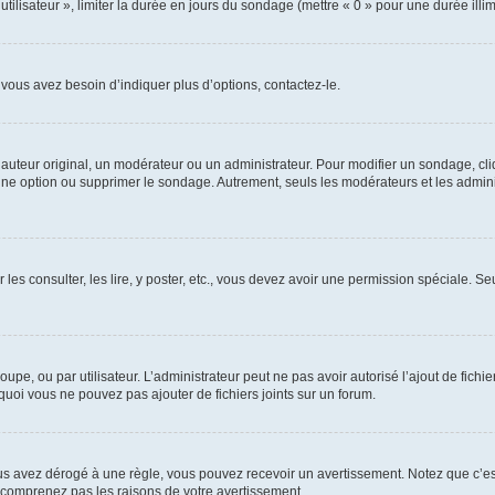
utilisateur », limiter la durée en jours du sondage (mettre « 0 » pour une durée illimi
vous avez besoin d’indiquer plus d’options, contactez-le.
uteur original, un modérateur ou un administrateur. Pour modifier un sondage, cl
 une option ou supprimer le sondage. Autrement, seuls les modérateurs et les admin
 les consulter, les lire, y poster, etc., vous devez avoir une permission spéciale. 
roupe, ou par utilisateur. L’administrateur peut ne pas avoir autorisé l’ajout de fich
uoi vous ne pouvez pas ajouter de fichiers joints sur un forum.
s avez dérogé à une règle, vous pouvez recevoir un avertissement. Notez que c’est
e comprenez pas les raisons de votre avertissement.