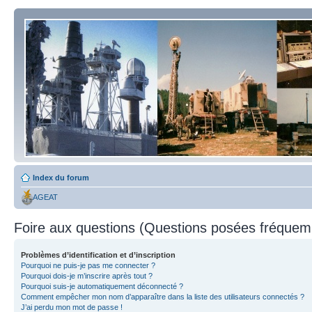
Index du forum
AGEAT
Foire aux questions (Questions posées fréque
Problèmes d’identification et d’inscription
Pourquoi ne puis-je pas me connecter ?
Pourquoi dois-je m’inscrire après tout ?
Pourquoi suis-je automatiquement déconnecté ?
Comment empêcher mon nom d’apparaître dans la liste des utilisateurs connectés ?
J’ai perdu mon mot de passe !