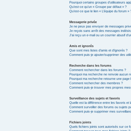
Pourquoi certains groupes d’utilisateurs ap
Qu’est-ce qu’un « Groupe par défaut » ?
Qu’est-ce que le lien « L’équipe du forum » 
Messagerie privée
Je ne peux pas envoyer de messages privé
Je reçois sans arrêt des messages indésira
J’ai reçu un e-mail ou un courrier abusif d’un
Amis et ignorés
Que sont mes listes d’amis et d’ignorés ?
Comment puis-je ajouter/supprimer des utili
Recherche dans les forums
Comment rechercher dans les forums ?
Pourquoi ma recherche ne renvoie aucun ré
Pourquoi ma recherche retourne une page 
Comment rechercher des membres ?
Comment puis-je trouver mes propres mess
Surveillance des sujets et favoris
Quelle est la différence entre les favoris et 
Comment surveiller des forums ou sujets par
Comment puis-je supprimer mes surveillanc
Fichiers joints
Quels fichiers joints sont autorisés sur ce 