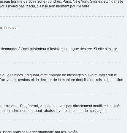
 fuseau horaire de votre zone (Londres, Paris, New York, Sydney, etc.) dans le
ous n’êtes pas inscrit, c’est le bon moment pour le faire.
inistrateur.
emander à l’administrateur d’installer la langue désirée. Si elle n’existe
s ou des blocs indiquant votre nombre de messages ou votre statut sur le
tiver les avatars et de décider de la manière dont ils sont mis à disposition.
nistrateurs. En général, vous ne pouvez pas directement modifier l’intitulé
r ou un administrateur peut rabaisser votre compteur de messages.
 usage abusif de la fonctionnalité par les invités.