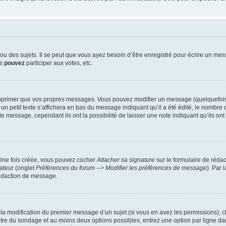
 des sujets. Il se peut que vous ayez besoin d’être enregistré pour écrire un mes
us
pouvez
participer aux votes, etc.
pprimer que vos propres messages. Vous pouvez modifier un message (quelquefois d
it texte s’affichera en bas du message indiquant qu’il a été édité, le nombre de fo
message, cependant ils ont la possibilité de laisser une note indiquant qu’ils ont m
 Une fois créée, vous pouvez cocher
Attacher sa signature
sur le formulaire de réda
ateur (onglet
Préférences du forum --> Modifier les préférences de message
). Par 
rédaction de message.
u la modification du premier message d’un sujet (si vous en avez les permissions), c
titre du sondage et au moins deux options possibles, entrez une option par ligne