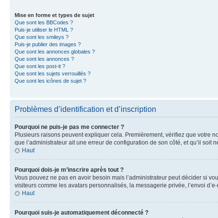
Mise en forme et types de sujet
Que sont les BBCodes ?
Puis-je utiliser le HTML ?
Que sont les smileys ?
Puis-je publier des images ?
Que sont les annonces globales ?
Que sont les annonces ?
Que sont les post-it ?
Que sont les sujets verrouillés ?
Que sont les icônes de sujet ?
Problèmes d’identification et d’inscription
Pourquoi ne puis-je pas me connecter ?
Plusieurs raisons peuvent expliquer cela. Premièrement, vérifiez que votre nom 
que l’administrateur ait une erreur de configuration de son côté, et qu’il soit n
Haut
Pourquoi dois-je m’inscrire après tout ?
Vous pouvez ne pas en avoir besoin mais l’administrateur peut décider si vou
visiteurs comme les avatars personnalisés, la messagerie privée, l’envoi d’e-
Haut
Pourquoi suis-je automatiquement déconnecté ?