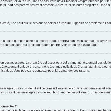
elui dans lequel vous êtes. Dans ce cas, vous devez modifier vos préférences pour le
a plupart des paramètres n’est accessible qu’aux utilisateurs enregistrés. Donc si v
 d’été, il se peut que le serveur ne soit pas à l’heure. Signalez ce problème à l’adm
ngue ou bien que personne n’a encore traduit phpBB3 dans votre langue. Essayez de d
us d’informations sur le site du groupe phpBB (voir le lien en bas de page).
ation des messages. La première est associée à votre rang, généralement des étoile
éralement unique et personnelle à chaque utilisateur. C’est à l’administrateur d’ac
inistrateur. Vous pouvez le contacter pour lui demander ses raisons.
essages postés ou identifient certains utilisateurs tels que les modérateurs et admi
ums en postant des messages dans le seul but d’augmenter votre rang, un modérateu
 connecter ?
ire intégré (si la fonction a été activée par l’administrateur). Ceci pour empêcher un