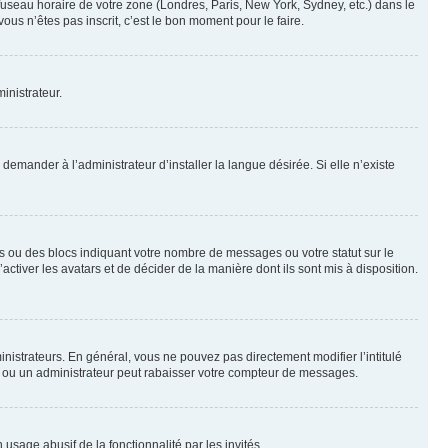
 fuseau horaire de votre zone (Londres, Paris, New York, Sydney, etc.) dans le
ous n’êtes pas inscrit, c’est le bon moment pour le faire.
inistrateur.
emander à l’administrateur d’installer la langue désirée. Si elle n’existe
s ou des blocs indiquant votre nombre de messages ou votre statut sur le
tiver les avatars et de décider de la manière dont ils sont mis à disposition.
nistrateurs. En général, vous ne pouvez pas directement modifier l’intitulé
r ou un administrateur peut rabaisser votre compteur de messages.
 usage abusif de la fonctionnalité par les invités.