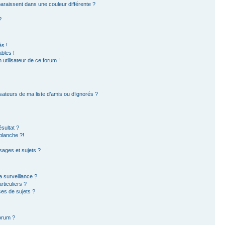
paraissent dans une couleur différente ?
?
s !
bles !
 utilisateur de ce forum !
sateurs de ma liste d’amis ou d’ignorés ?
sultat ?
blanche ?!
ages et sujets ?
la surveillance ?
ticuliers ?
es de sujets ?
forum ?