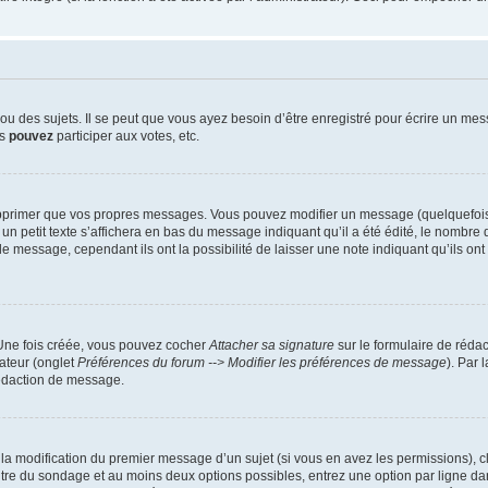
 des sujets. Il se peut que vous ayez besoin d’être enregistré pour écrire un mes
us
pouvez
participer aux votes, etc.
pprimer que vos propres messages. Vous pouvez modifier un message (quelquefois d
it texte s’affichera en bas du message indiquant qu’il a été édité, le nombre de fo
message, cependant ils ont la possibilité de laisser une note indiquant qu’ils ont m
 Une fois créée, vous pouvez cocher
Attacher sa signature
sur le formulaire de réda
ateur (onglet
Préférences du forum --> Modifier les préférences de message
). Par 
rédaction de message.
u la modification du premier message d’un sujet (si vous en avez les permissions), c
titre du sondage et au moins deux options possibles, entrez une option par ligne