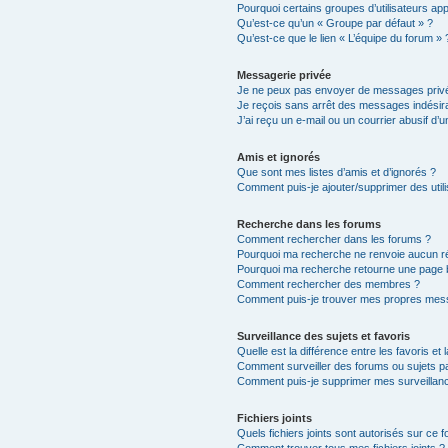
Pourquoi certains groupes d’utilisateurs ap
Qu’est-ce qu’un « Groupe par défaut » ?
Qu’est-ce que le lien « L’équipe du forum » 
Messagerie privée
Je ne peux pas envoyer de messages privé
Je reçois sans arrêt des messages indésira
J’ai reçu un e-mail ou un courrier abusif d’un
Amis et ignorés
Que sont mes listes d’amis et d’ignorés ?
Comment puis-je ajouter/supprimer des utili
Recherche dans les forums
Comment rechercher dans les forums ?
Pourquoi ma recherche ne renvoie aucun ré
Pourquoi ma recherche retourne une page 
Comment rechercher des membres ?
Comment puis-je trouver mes propres mess
Surveillance des sujets et favoris
Quelle est la différence entre les favoris et 
Comment surveiller des forums ou sujets par
Comment puis-je supprimer mes surveillanc
Fichiers joints
Quels fichiers joints sont autorisés sur ce 