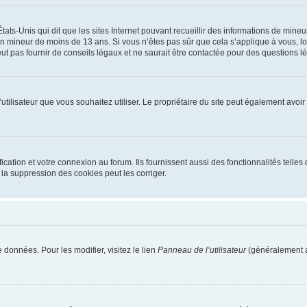
tats-Unis qui dit que les sites Internet pouvant recueillir des informations de mi
r un mineur de moins de 13 ans. Si vous n’êtes pas sûr que cela s’applique à vous, l
 pas fournir de conseils légaux et ne saurait être contactée pour des questions lég
m d’utilisateur que vous souhaitez utiliser. Le propriétaire du site peut également av
ation et votre connexion au forum. Ils fournissent aussi des fonctionnalités telles 
la suppression des cookies peut les corriger.
 données. Pour les modifier, visitez le lien
Panneau de l’utilisateur
(généralement a