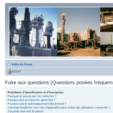
Index du forum
AGEAT
Foire aux questions (Questions posées fréque
Problèmes d’identification et d’inscription
Pourquoi ne puis-je pas me connecter ?
Pourquoi dois-je m’inscrire après tout ?
Pourquoi suis-je automatiquement déconnecté ?
Comment empêcher mon nom d’apparaître dans la liste des utilisateurs connectés ?
J’ai perdu mon mot de passe !