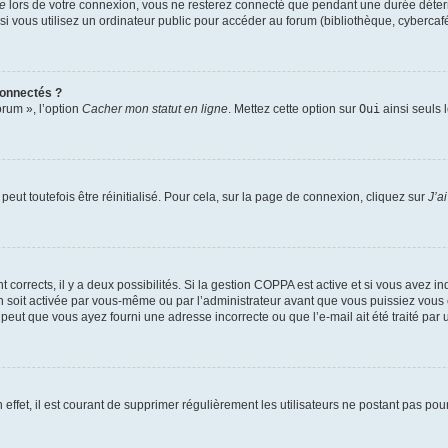
te
lors de votre connexion, vous ne resterez connecté que pendant une durée déterm
vous utilisez un ordinateur public pour accéder au forum (bibliothèque, cybercafé, u
connectés ?
orum », l’option
Cacher mon statut en ligne
. Mettez cette option sur
Oui
ainsi seuls 
eut toutefois être réinitialisé. Pour cela, sur la page de connexion, cliquez sur
J’a
nt corrects, il y a deux possibilités. Si la gestion COPPA est active et si vous avez i
n soit activée par vous-même ou par l’administrateur avant que vous puissiez vous c
 peut que vous ayez fourni une adresse incorrecte ou que l’e-mail ait été traité par u
 effet, il est courant de supprimer régulièrement les utilisateurs ne postant pas pou