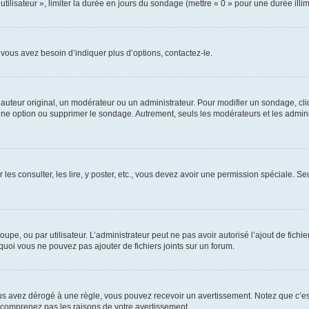
utilisateur », limiter la durée en jours du sondage (mettre « 0 » pour une durée illimi
vous avez besoin d’indiquer plus d’options, contactez-le.
uteur original, un modérateur ou un administrateur. Pour modifier un sondage, cl
 une option ou supprimer le sondage. Autrement, seuls les modérateurs et les admin
 les consulter, les lire, y poster, etc., vous devez avoir une permission spéciale. 
roupe, ou par utilisateur. L’administrateur peut ne pas avoir autorisé l’ajout de fich
uoi vous ne pouvez pas ajouter de fichiers joints sur un forum.
s avez dérogé à une règle, vous pouvez recevoir un avertissement. Notez que c’est
e comprenez pas les raisons de votre avertissement.