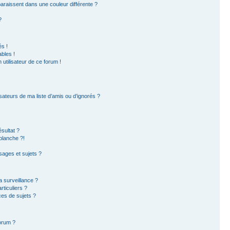
paraissent dans une couleur différente ?
?
s !
bles !
 utilisateur de ce forum !
sateurs de ma liste d’amis ou d’ignorés ?
sultat ?
blanche ?!
ages et sujets ?
la surveillance ?
ticuliers ?
es de sujets ?
forum ?