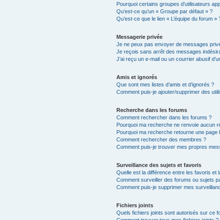
Pourquoi certains groupes d’utilisateurs ap
Qu’est-ce qu’un « Groupe par défaut » ?
Qu’est-ce que le lien « L’équipe du forum » 
Messagerie privée
Je ne peux pas envoyer de messages privé
Je reçois sans arrêt des messages indésira
J’ai reçu un e-mail ou un courrier abusif d’un
Amis et ignorés
Que sont mes listes d’amis et d’ignorés ?
Comment puis-je ajouter/supprimer des utili
Recherche dans les forums
Comment rechercher dans les forums ?
Pourquoi ma recherche ne renvoie aucun ré
Pourquoi ma recherche retourne une page 
Comment rechercher des membres ?
Comment puis-je trouver mes propres mess
Surveillance des sujets et favoris
Quelle est la différence entre les favoris et 
Comment surveiller des forums ou sujets par
Comment puis-je supprimer mes surveillanc
Fichiers joints
Quels fichiers joints sont autorisés sur ce 