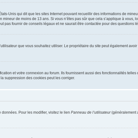
tats-Unis qui dit que les sites Internet pouvant recueillir des informations de mi
r un mineur de moins de 13 ans. Si vous n’êtes pas sûr que cela s’applique à vous, l
 pas fournir de conseils légaux et ne saurait être contactée pour des questions lég
m d’utilisateur que vous souhaitez utiliser. Le propriétaire du site peut également av
ation et votre connexion au forum. Ils fournissent aussi des fonctionnalités telles 
la suppression des cookies peut les corriger.
 données. Pour les modifier, visitez le lien
Panneau de l’utilisateur
(généralement a