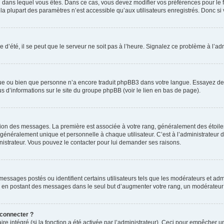
elui dans lequel vous êtes. Dans ce cas, vous devez modifier vos préférences pour le
a plupart des paramètres n’est accessible qu’aux utilisateurs enregistrés. Donc si v
 d’été, il se peut que le serveur ne soit pas à l’heure. Signalez ce problème à l’adm
ngue ou bien que personne n’a encore traduit phpBB3 dans votre langue. Essayez de d
us d’informations sur le site du groupe phpBB (voir le lien en bas de page).
ation des messages. La première est associée à votre rang, généralement des étoile
éralement unique et personnelle à chaque utilisateur. C’est à l’administrateur d’ac
inistrateur. Vous pouvez le contacter pour lui demander ses raisons.
essages postés ou identifient certains utilisateurs tels que les modérateurs et admi
ums en postant des messages dans le seul but d’augmenter votre rang, un modérateu
 connecter ?
ire intégré (si la fonction a été activée par l’administrateur). Ceci pour empêcher un