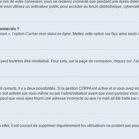
te
lors de votre connexion, vous ne resterez connecté que pendant une durée déterm
vous utilisez un ordinateur public pour accéder au forum (bibliothèque, cybercafé, u
connectés ?
orum », l’option
Cacher mon statut en ligne
. Mettez cette option sur
Oui
ainsi seuls 
eut toutefois être réinitialisé. Pour cela, sur la page de connexion, cliquez sur
J’a
nt corrects, il y a deux possibilités. Si la gestion COPPA est active et si vous avez i
n soit activée par vous-même ou par l’administrateur avant que vous puissiez vous c
 peut que vous ayez fourni une adresse incorrecte ou que l’e-mail ait été traité par u
 effet, il est courant de supprimer régulièrement les utilisateurs ne postant pas pou