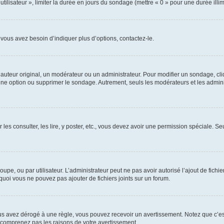
utilisateur », limiter la durée en jours du sondage (mettre « 0 » pour une durée illimi
vous avez besoin d’indiquer plus d’options, contactez-le.
uteur original, un modérateur ou un administrateur. Pour modifier un sondage, cl
 une option ou supprimer le sondage. Autrement, seuls les modérateurs et les admin
 les consulter, les lire, y poster, etc., vous devez avoir une permission spéciale. 
roupe, ou par utilisateur. L’administrateur peut ne pas avoir autorisé l’ajout de fich
uoi vous ne pouvez pas ajouter de fichiers joints sur un forum.
s avez dérogé à une règle, vous pouvez recevoir un avertissement. Notez que c’est
e comprenez pas les raisons de votre avertissement.