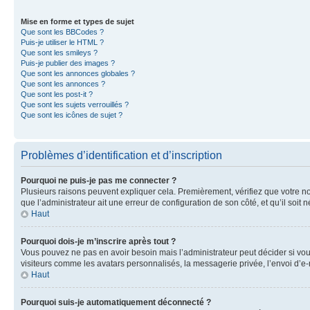
Mise en forme et types de sujet
Que sont les BBCodes ?
Puis-je utiliser le HTML ?
Que sont les smileys ?
Puis-je publier des images ?
Que sont les annonces globales ?
Que sont les annonces ?
Que sont les post-it ?
Que sont les sujets verrouillés ?
Que sont les icônes de sujet ?
Problèmes d’identification et d’inscription
Pourquoi ne puis-je pas me connecter ?
Plusieurs raisons peuvent expliquer cela. Premièrement, vérifiez que votre nom 
que l’administrateur ait une erreur de configuration de son côté, et qu’il soit n
Haut
Pourquoi dois-je m’inscrire après tout ?
Vous pouvez ne pas en avoir besoin mais l’administrateur peut décider si vou
visiteurs comme les avatars personnalisés, la messagerie privée, l’envoi d’e-
Haut
Pourquoi suis-je automatiquement déconnecté ?