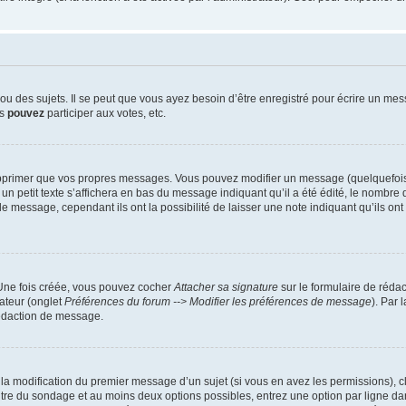
 des sujets. Il se peut que vous ayez besoin d’être enregistré pour écrire un mes
us
pouvez
participer aux votes, etc.
pprimer que vos propres messages. Vous pouvez modifier un message (quelquefois d
it texte s’affichera en bas du message indiquant qu’il a été édité, le nombre de fo
message, cependant ils ont la possibilité de laisser une note indiquant qu’ils ont m
 Une fois créée, vous pouvez cocher
Attacher sa signature
sur le formulaire de réda
ateur (onglet
Préférences du forum --> Modifier les préférences de message
). Par 
rédaction de message.
u la modification du premier message d’un sujet (si vous en avez les permissions), c
titre du sondage et au moins deux options possibles, entrez une option par ligne