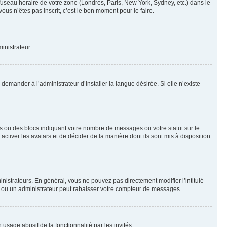
 fuseau horaire de votre zone (Londres, Paris, New York, Sydney, etc.) dans le
ous n’êtes pas inscrit, c’est le bon moment pour le faire.
inistrateur.
emander à l’administrateur d’installer la langue désirée. Si elle n’existe
s ou des blocs indiquant votre nombre de messages ou votre statut sur le
tiver les avatars et de décider de la manière dont ils sont mis à disposition.
nistrateurs. En général, vous ne pouvez pas directement modifier l’intitulé
r ou un administrateur peut rabaisser votre compteur de messages.
 usage abusif de la fonctionnalité par les invités.