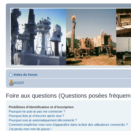
Index du forum
AGEAT
Foire aux questions (Questions posées fréque
Problèmes d’identification et d’inscription
Pourquoi ne puis-je pas me connecter ?
Pourquoi dois-je m’inscrire après tout ?
Pourquoi suis-je automatiquement déconnecté ?
Comment empêcher mon nom d’apparaître dans la liste des utilisateurs connectés ?
J’ai perdu mon mot de passe !