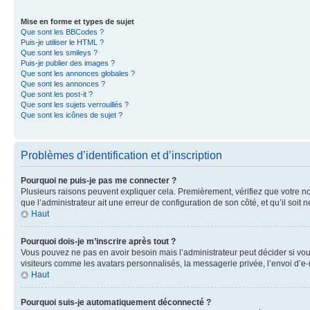
Mise en forme et types de sujet
Que sont les BBCodes ?
Puis-je utiliser le HTML ?
Que sont les smileys ?
Puis-je publier des images ?
Que sont les annonces globales ?
Que sont les annonces ?
Que sont les post-it ?
Que sont les sujets verrouillés ?
Que sont les icônes de sujet ?
Problèmes d’identification et d’inscription
Pourquoi ne puis-je pas me connecter ?
Plusieurs raisons peuvent expliquer cela. Premièrement, vérifiez que votre nom 
que l’administrateur ait une erreur de configuration de son côté, et qu’il soit n
Haut
Pourquoi dois-je m’inscrire après tout ?
Vous pouvez ne pas en avoir besoin mais l’administrateur peut décider si vou
visiteurs comme les avatars personnalisés, la messagerie privée, l’envoi d’e-
Haut
Pourquoi suis-je automatiquement déconnecté ?