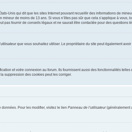
tats-Unis qui dit que les sites Internet pouvant recueillir des informations de mi
r un mineur de moins de 13 ans. Si vous n’êtes pas sûr que cela s’applique à vous, l
 pas fournir de conseils légaux et ne saurait être contactée pour des questions lég
m d’utilisateur que vous souhaitez utiliser. Le propriétaire du site peut également av
ation et votre connexion au forum. Ils fournissent aussi des fonctionnalités telles 
la suppression des cookies peut les corriger.
 données. Pour les modifier, visitez le lien
Panneau de l’utilisateur
(généralement a