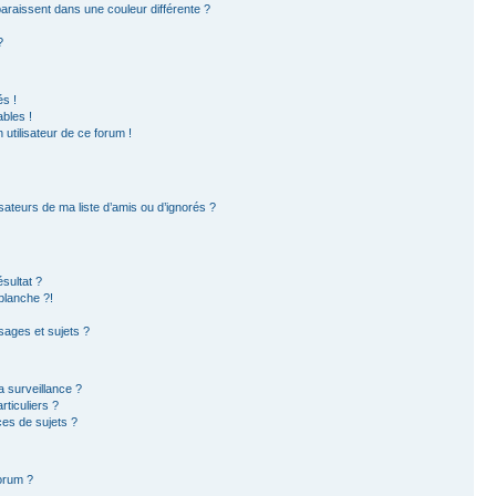
paraissent dans une couleur différente ?
?
s !
bles !
 utilisateur de ce forum !
sateurs de ma liste d’amis ou d’ignorés ?
sultat ?
blanche ?!
ages et sujets ?
la surveillance ?
ticuliers ?
es de sujets ?
forum ?