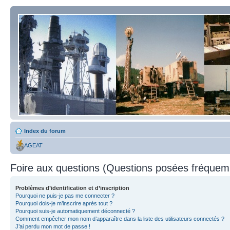
Index du forum
AGEAT
Foire aux questions (Questions posées fréque
Problèmes d’identification et d’inscription
Pourquoi ne puis-je pas me connecter ?
Pourquoi dois-je m’inscrire après tout ?
Pourquoi suis-je automatiquement déconnecté ?
Comment empêcher mon nom d’apparaître dans la liste des utilisateurs connectés ?
J’ai perdu mon mot de passe !