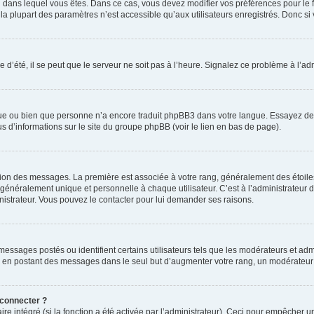
elui dans lequel vous êtes. Dans ce cas, vous devez modifier vos préférences pour le
a plupart des paramètres n’est accessible qu’aux utilisateurs enregistrés. Donc si v
 d’été, il se peut que le serveur ne soit pas à l’heure. Signalez ce problème à l’adm
ngue ou bien que personne n’a encore traduit phpBB3 dans votre langue. Essayez de d
us d’informations sur le site du groupe phpBB (voir le lien en bas de page).
ation des messages. La première est associée à votre rang, généralement des étoile
éralement unique et personnelle à chaque utilisateur. C’est à l’administrateur d’ac
inistrateur. Vous pouvez le contacter pour lui demander ses raisons.
essages postés ou identifient certains utilisateurs tels que les modérateurs et admi
ums en postant des messages dans le seul but d’augmenter votre rang, un modérateu
 connecter ?
ire intégré (si la fonction a été activée par l’administrateur). Ceci pour empêcher un