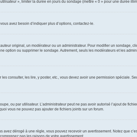
utilisateur », limiter la durée en jours du sondage (mettre « 0 » pour une durée illimi
vous avez besoin d’indiquer plus d’options, contactez-le.
uteur original, un modérateur ou un administrateur. Pour modifier un sondage, cl
 une option ou supprimer le sondage. Autrement, seuls les modérateurs et les admin
 les consulter, les lire, y poster, etc., vous devez avoir une permission spéciale. 
roupe, ou par utilisateur. L’administrateur peut ne pas avoir autorisé l’ajout de fich
uoi vous ne pouvez pas ajouter de fichiers joints sur un forum.
s avez dérogé à une règle, vous pouvez recevoir un avertissement. Notez que c’est
e comprenez pas les raisons de votre avertissement.