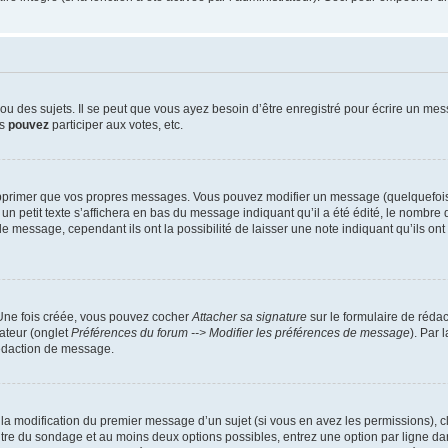
 des sujets. Il se peut que vous ayez besoin d’être enregistré pour écrire un mes
us
pouvez
participer aux votes, etc.
pprimer que vos propres messages. Vous pouvez modifier un message (quelquefois d
it texte s’affichera en bas du message indiquant qu’il a été édité, le nombre de fo
message, cependant ils ont la possibilité de laisser une note indiquant qu’ils ont m
 Une fois créée, vous pouvez cocher
Attacher sa signature
sur le formulaire de réda
ateur (onglet
Préférences du forum --> Modifier les préférences de message
). Par 
rédaction de message.
u la modification du premier message d’un sujet (si vous en avez les permissions), c
titre du sondage et au moins deux options possibles, entrez une option par ligne