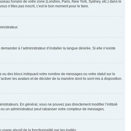
 fuseau horaire de votre zone (Londres, Paris, New York, Sydney, etc.) dans le
ous n’êtes pas inscrit, c’est le bon moment pour le faire.
inistrateur.
emander à l’administrateur d’installer la langue désirée. Si elle n’existe
s ou des blocs indiquant votre nombre de messages ou votre statut sur le
tiver les avatars et de décider de la manière dont ils sont mis à disposition.
nistrateurs. En général, vous ne pouvez pas directement modifier l’intitulé
r ou un administrateur peut rabaisser votre compteur de messages.
 usage abusif de la fonctionnalité par les invités.