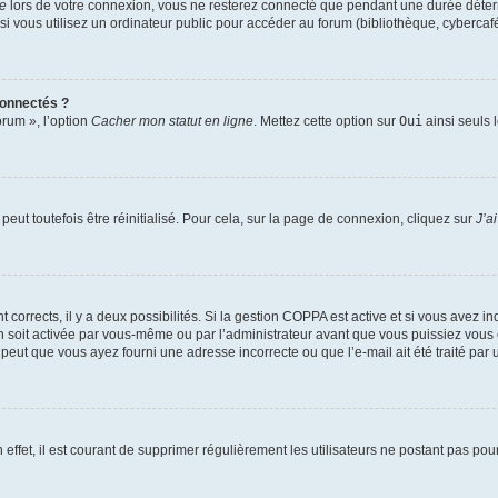
te
lors de votre connexion, vous ne resterez connecté que pendant une durée déterm
vous utilisez un ordinateur public pour accéder au forum (bibliothèque, cybercafé, u
connectés ?
orum », l’option
Cacher mon statut en ligne
. Mettez cette option sur
Oui
ainsi seuls 
eut toutefois être réinitialisé. Pour cela, sur la page de connexion, cliquez sur
J’a
nt corrects, il y a deux possibilités. Si la gestion COPPA est active et si vous avez i
n soit activée par vous-même ou par l’administrateur avant que vous puissiez vous c
 peut que vous ayez fourni une adresse incorrecte ou que l’e-mail ait été traité par u
 effet, il est courant de supprimer régulièrement les utilisateurs ne postant pas pou