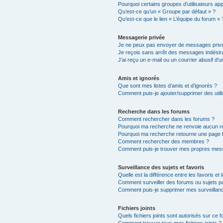
Pourquoi certains groupes d’utilisateurs ap
Qu’est-ce qu’un « Groupe par défaut » ?
Qu’est-ce que le lien « L’équipe du forum » 
Messagerie privée
Je ne peux pas envoyer de messages privé
Je reçois sans arrêt des messages indésira
J’ai reçu un e-mail ou un courrier abusif d’un
Amis et ignorés
Que sont mes listes d’amis et d’ignorés ?
Comment puis-je ajouter/supprimer des utili
Recherche dans les forums
Comment rechercher dans les forums ?
Pourquoi ma recherche ne renvoie aucun ré
Pourquoi ma recherche retourne une page 
Comment rechercher des membres ?
Comment puis-je trouver mes propres mess
Surveillance des sujets et favoris
Quelle est la différence entre les favoris et 
Comment surveiller des forums ou sujets par
Comment puis-je supprimer mes surveillanc
Fichiers joints
Quels fichiers joints sont autorisés sur ce 