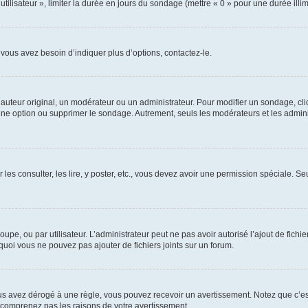
utilisateur », limiter la durée en jours du sondage (mettre « 0 » pour une durée illimi
vous avez besoin d’indiquer plus d’options, contactez-le.
uteur original, un modérateur ou un administrateur. Pour modifier un sondage, cl
 une option ou supprimer le sondage. Autrement, seuls les modérateurs et les admin
 les consulter, les lire, y poster, etc., vous devez avoir une permission spéciale. 
roupe, ou par utilisateur. L’administrateur peut ne pas avoir autorisé l’ajout de fich
uoi vous ne pouvez pas ajouter de fichiers joints sur un forum.
s avez dérogé à une règle, vous pouvez recevoir un avertissement. Notez que c’est
e comprenez pas les raisons de votre avertissement.