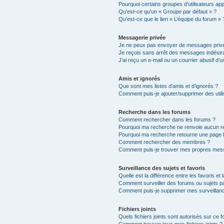
Pourquoi certains groupes d’utilisateurs ap
Qu’est-ce qu’un « Groupe par défaut » ?
Qu’est-ce que le lien « L’équipe du forum » 
Messagerie privée
Je ne peux pas envoyer de messages privé
Je reçois sans arrêt des messages indésira
J’ai reçu un e-mail ou un courrier abusif d’un
Amis et ignorés
Que sont mes listes d’amis et d’ignorés ?
Comment puis-je ajouter/supprimer des utili
Recherche dans les forums
Comment rechercher dans les forums ?
Pourquoi ma recherche ne renvoie aucun ré
Pourquoi ma recherche retourne une page 
Comment rechercher des membres ?
Comment puis-je trouver mes propres mess
Surveillance des sujets et favoris
Quelle est la différence entre les favoris et 
Comment surveiller des forums ou sujets par
Comment puis-je supprimer mes surveillanc
Fichiers joints
Quels fichiers joints sont autorisés sur ce 