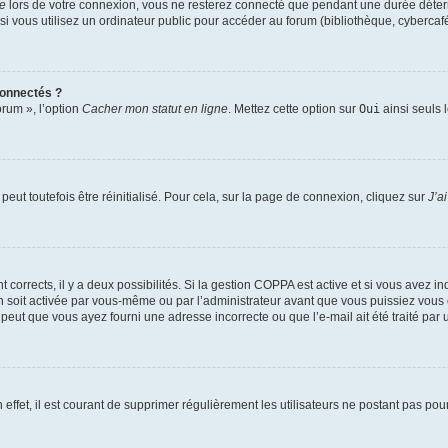
te
lors de votre connexion, vous ne resterez connecté que pendant une durée déterm
vous utilisez un ordinateur public pour accéder au forum (bibliothèque, cybercafé, u
connectés ?
orum », l’option
Cacher mon statut en ligne
. Mettez cette option sur
Oui
ainsi seuls 
eut toutefois être réinitialisé. Pour cela, sur la page de connexion, cliquez sur
J’a
nt corrects, il y a deux possibilités. Si la gestion COPPA est active et si vous avez i
n soit activée par vous-même ou par l’administrateur avant que vous puissiez vous c
 peut que vous ayez fourni une adresse incorrecte ou que l’e-mail ait été traité par u
 effet, il est courant de supprimer régulièrement les utilisateurs ne postant pas pou