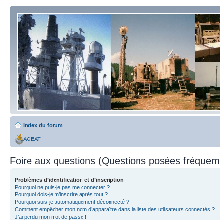
Index du forum
AGEAT
Foire aux questions (Questions posées fréque
Problèmes d’identification et d’inscription
Pourquoi ne puis-je pas me connecter ?
Pourquoi dois-je m’inscrire après tout ?
Pourquoi suis-je automatiquement déconnecté ?
Comment empêcher mon nom d’apparaître dans la liste des utilisateurs connectés ?
J’ai perdu mon mot de passe !