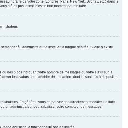
 fuseau horaire de votre zone (Londres, Paris, New York, Sydney, etc.) dans le
ous n’êtes pas inscrit, c’est le bon moment pour le faire.
inistrateur.
emander à l’administrateur d’installer la langue désirée. Si elle n’existe
s ou des blocs indiquant votre nombre de messages ou votre statut sur le
tiver les avatars et de décider de la manière dont ils sont mis à disposition.
nistrateurs. En général, vous ne pouvez pas directement modifier l’intitulé
r ou un administrateur peut rabaisser votre compteur de messages.
 usage abusif de la fonctionnalité par les invités.