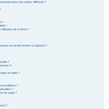
paraissent dans une couleur différente ?
?
s !
bles !
 utilisateur de ce forum !
sateurs de ma liste d’amis ou d’ignorés ?
sultat ?
blanche ?!
ages et sujets ?
la surveillance ?
ticuliers ?
es de sujets ?
forum ?