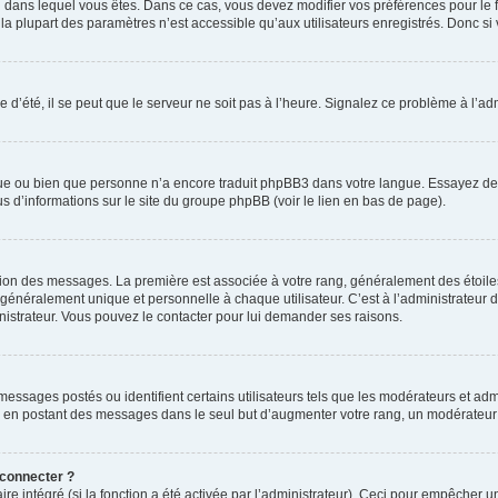
elui dans lequel vous êtes. Dans ce cas, vous devez modifier vos préférences pour le
a plupart des paramètres n’est accessible qu’aux utilisateurs enregistrés. Donc si v
 d’été, il se peut que le serveur ne soit pas à l’heure. Signalez ce problème à l’adm
ngue ou bien que personne n’a encore traduit phpBB3 dans votre langue. Essayez de d
us d’informations sur le site du groupe phpBB (voir le lien en bas de page).
ation des messages. La première est associée à votre rang, généralement des étoile
éralement unique et personnelle à chaque utilisateur. C’est à l’administrateur d’ac
inistrateur. Vous pouvez le contacter pour lui demander ses raisons.
essages postés ou identifient certains utilisateurs tels que les modérateurs et admi
ums en postant des messages dans le seul but d’augmenter votre rang, un modérateu
 connecter ?
ire intégré (si la fonction a été activée par l’administrateur). Ceci pour empêcher un