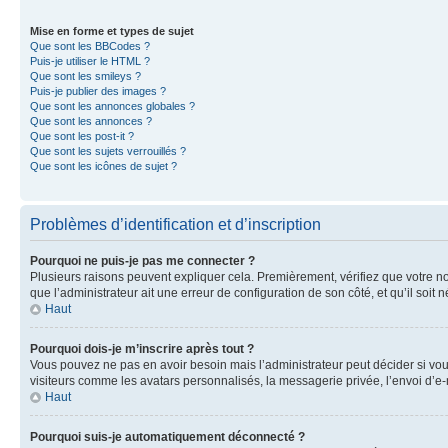
Mise en forme et types de sujet
Que sont les BBCodes ?
Puis-je utiliser le HTML ?
Que sont les smileys ?
Puis-je publier des images ?
Que sont les annonces globales ?
Que sont les annonces ?
Que sont les post-it ?
Que sont les sujets verrouillés ?
Que sont les icônes de sujet ?
Problèmes d’identification et d’inscription
Pourquoi ne puis-je pas me connecter ?
Plusieurs raisons peuvent expliquer cela. Premièrement, vérifiez que votre nom 
que l’administrateur ait une erreur de configuration de son côté, et qu’il soit n
Haut
Pourquoi dois-je m’inscrire après tout ?
Vous pouvez ne pas en avoir besoin mais l’administrateur peut décider si vou
visiteurs comme les avatars personnalisés, la messagerie privée, l’envoi d’e-
Haut
Pourquoi suis-je automatiquement déconnecté ?