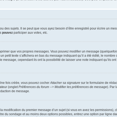
 des sujets. Il se peut que vous ayez besoin d’être enregistré pour écrire un mes
us
pouvez
participer aux votes, etc.
pprimer que vos propres messages. Vous pouvez modifier un message (quelquefois d
it texte s’affichera en bas du message indiquant qu’il a été édité, le nombre de fo
message, cependant ils ont la possibilité de laisser une note indiquant qu’ils ont m
 Une fois créée, vous pouvez cocher
Attacher sa signature
sur le formulaire de réda
ateur (onglet
Préférences du forum --> Modifier les préférences de message
). Par 
rédaction de message.
u la modification du premier message d’un sujet (si vous en avez les permissions), c
titre du sondage et au moins deux options possibles, entrez une option par ligne