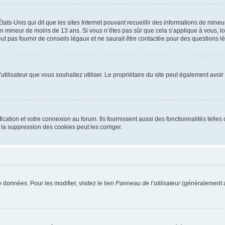
tats-Unis qui dit que les sites Internet pouvant recueillir des informations de mi
r un mineur de moins de 13 ans. Si vous n’êtes pas sûr que cela s’applique à vous, l
 pas fournir de conseils légaux et ne saurait être contactée pour des questions lég
m d’utilisateur que vous souhaitez utiliser. Le propriétaire du site peut également av
ation et votre connexion au forum. Ils fournissent aussi des fonctionnalités telles 
la suppression des cookies peut les corriger.
 données. Pour les modifier, visitez le lien
Panneau de l’utilisateur
(généralement a