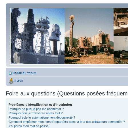
Index du forum
AGEAT
Foire aux questions (Questions posées fréque
Problèmes d’identification et d’inscription
Pourquoi ne puis-je pas me connecter ?
Pourquoi dois-je m’inscrire après tout ?
Pourquoi suis-je automatiquement déconnecté ?
Comment empêcher mon nom d’apparaître dans la liste des utilisateurs connectés ?
J’ai perdu mon mot de passe !