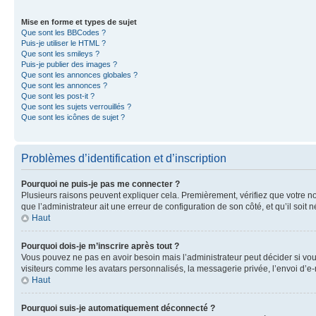
Mise en forme et types de sujet
Que sont les BBCodes ?
Puis-je utiliser le HTML ?
Que sont les smileys ?
Puis-je publier des images ?
Que sont les annonces globales ?
Que sont les annonces ?
Que sont les post-it ?
Que sont les sujets verrouillés ?
Que sont les icônes de sujet ?
Problèmes d’identification et d’inscription
Pourquoi ne puis-je pas me connecter ?
Plusieurs raisons peuvent expliquer cela. Premièrement, vérifiez que votre nom 
que l’administrateur ait une erreur de configuration de son côté, et qu’il soit n
Haut
Pourquoi dois-je m’inscrire après tout ?
Vous pouvez ne pas en avoir besoin mais l’administrateur peut décider si vou
visiteurs comme les avatars personnalisés, la messagerie privée, l’envoi d’e-
Haut
Pourquoi suis-je automatiquement déconnecté ?