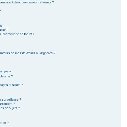
paraissent dans une couleur différente ?
?
s !
bles !
 utilisateur de ce forum !
sateurs de ma liste d’amis ou d’ignorés ?
sultat ?
blanche ?!
ages et sujets ?
la surveillance ?
ticuliers ?
es de sujets ?
forum ?