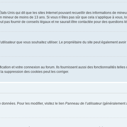
tats-Unis qui dit que les sites Internet pouvant recueillir des informations de mi
r un mineur de moins de 13 ans. Si vous n’êtes pas sûr que cela s’applique à vous, l
 pas fournir de conseils légaux et ne saurait être contactée pour des questions lég
m d’utilisateur que vous souhaitez utiliser. Le propriétaire du site peut également av
ation et votre connexion au forum. Ils fournissent aussi des fonctionnalités telles 
la suppression des cookies peut les corriger.
 données. Pour les modifier, visitez le lien
Panneau de l’utilisateur
(généralement a