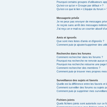
Pourquoi certains groupes d’utilisateurs ap
Qu’est-ce qu’un « Groupe par défaut » ?
Qu’est-ce que le lien « L’équipe du forum » 
Messagerie privée
Je ne peux pas envoyer de messages privé
Je reçois sans arrêt des messages indésira
J’ai reçu un e-mail ou un courrier abusif d’un
Amis et ignorés
Que sont mes listes d’amis et d’ignorés ?
Comment puis-je ajouter/supprimer des utili
Recherche dans les forums
Comment rechercher dans les forums ?
Pourquoi ma recherche ne renvoie aucun ré
Pourquoi ma recherche retourne une page 
Comment rechercher des membres ?
Comment puis-je trouver mes propres mess
Surveillance des sujets et favoris
Quelle est la différence entre les favoris et 
Comment surveiller des forums ou sujets par
Comment puis-je supprimer mes surveillanc
Fichiers joints
Quels fichiers joints sont autorisés sur ce 