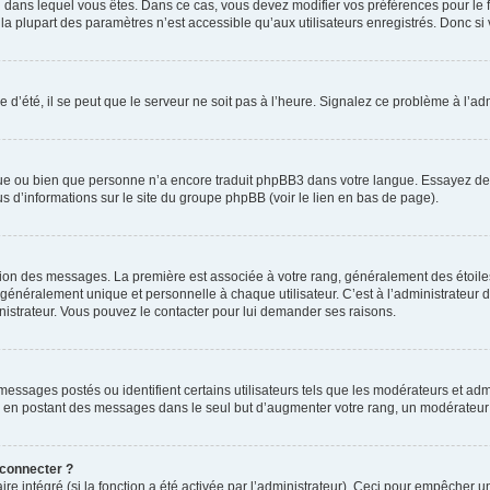
elui dans lequel vous êtes. Dans ce cas, vous devez modifier vos préférences pour le
a plupart des paramètres n’est accessible qu’aux utilisateurs enregistrés. Donc si v
 d’été, il se peut que le serveur ne soit pas à l’heure. Signalez ce problème à l’adm
ngue ou bien que personne n’a encore traduit phpBB3 dans votre langue. Essayez de d
us d’informations sur le site du groupe phpBB (voir le lien en bas de page).
ation des messages. La première est associée à votre rang, généralement des étoile
éralement unique et personnelle à chaque utilisateur. C’est à l’administrateur d’ac
inistrateur. Vous pouvez le contacter pour lui demander ses raisons.
essages postés ou identifient certains utilisateurs tels que les modérateurs et admi
ums en postant des messages dans le seul but d’augmenter votre rang, un modérateu
 connecter ?
ire intégré (si la fonction a été activée par l’administrateur). Ceci pour empêcher un