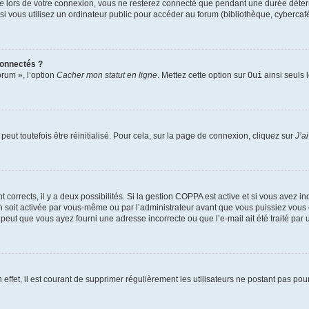
te
lors de votre connexion, vous ne resterez connecté que pendant une durée déterm
vous utilisez un ordinateur public pour accéder au forum (bibliothèque, cybercafé, u
connectés ?
orum », l’option
Cacher mon statut en ligne
. Mettez cette option sur
Oui
ainsi seuls 
eut toutefois être réinitialisé. Pour cela, sur la page de connexion, cliquez sur
J’a
nt corrects, il y a deux possibilités. Si la gestion COPPA est active et si vous avez i
n soit activée par vous-même ou par l’administrateur avant que vous puissiez vous c
 peut que vous ayez fourni une adresse incorrecte ou que l’e-mail ait été traité par u
 effet, il est courant de supprimer régulièrement les utilisateurs ne postant pas pou