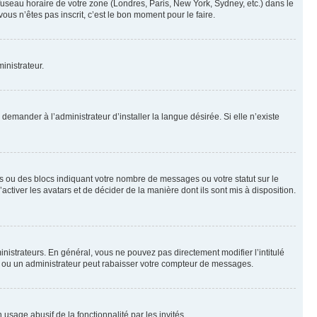
 fuseau horaire de votre zone (Londres, Paris, New York, Sydney, etc.) dans le
ous n’êtes pas inscrit, c’est le bon moment pour le faire.
inistrateur.
emander à l’administrateur d’installer la langue désirée. Si elle n’existe
s ou des blocs indiquant votre nombre de messages ou votre statut sur le
tiver les avatars et de décider de la manière dont ils sont mis à disposition.
nistrateurs. En général, vous ne pouvez pas directement modifier l’intitulé
r ou un administrateur peut rabaisser votre compteur de messages.
 usage abusif de la fonctionnalité par les invités.