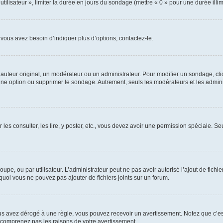
utilisateur », limiter la durée en jours du sondage (mettre « 0 » pour une durée illimi
vous avez besoin d’indiquer plus d’options, contactez-le.
uteur original, un modérateur ou un administrateur. Pour modifier un sondage, cl
 une option ou supprimer le sondage. Autrement, seuls les modérateurs et les admin
 les consulter, les lire, y poster, etc., vous devez avoir une permission spéciale. 
roupe, ou par utilisateur. L’administrateur peut ne pas avoir autorisé l’ajout de fich
uoi vous ne pouvez pas ajouter de fichiers joints sur un forum.
s avez dérogé à une règle, vous pouvez recevoir un avertissement. Notez que c’est
e comprenez pas les raisons de votre avertissement.