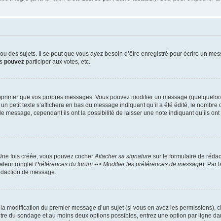
 des sujets. Il se peut que vous ayez besoin d’être enregistré pour écrire un mes
us
pouvez
participer aux votes, etc.
pprimer que vos propres messages. Vous pouvez modifier un message (quelquefois d
it texte s’affichera en bas du message indiquant qu’il a été édité, le nombre de fo
message, cependant ils ont la possibilité de laisser une note indiquant qu’ils ont m
 Une fois créée, vous pouvez cocher
Attacher sa signature
sur le formulaire de réda
ateur (onglet
Préférences du forum --> Modifier les préférences de message
). Par 
rédaction de message.
u la modification du premier message d’un sujet (si vous en avez les permissions), c
titre du sondage et au moins deux options possibles, entrez une option par ligne