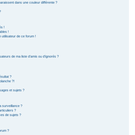
paraissent dans une couleur différente ?
?
s !
bles !
 utilisateur de ce forum !
sateurs de ma liste d’amis ou d’ignorés ?
sultat ?
blanche ?!
ages et sujets ?
la surveillance ?
ticuliers ?
es de sujets ?
forum ?