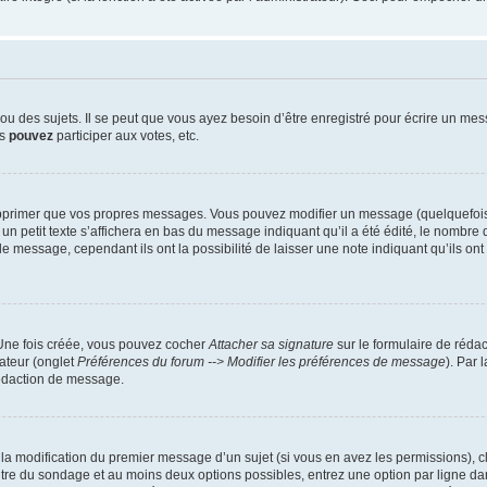
 des sujets. Il se peut que vous ayez besoin d’être enregistré pour écrire un mes
us
pouvez
participer aux votes, etc.
pprimer que vos propres messages. Vous pouvez modifier un message (quelquefois d
it texte s’affichera en bas du message indiquant qu’il a été édité, le nombre de fo
message, cependant ils ont la possibilité de laisser une note indiquant qu’ils ont m
 Une fois créée, vous pouvez cocher
Attacher sa signature
sur le formulaire de réda
ateur (onglet
Préférences du forum --> Modifier les préférences de message
). Par 
rédaction de message.
u la modification du premier message d’un sujet (si vous en avez les permissions), c
titre du sondage et au moins deux options possibles, entrez une option par ligne