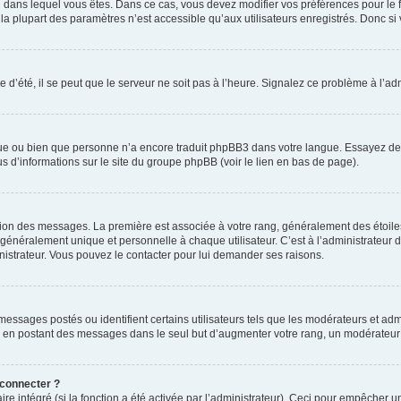
elui dans lequel vous êtes. Dans ce cas, vous devez modifier vos préférences pour le
a plupart des paramètres n’est accessible qu’aux utilisateurs enregistrés. Donc si v
 d’été, il se peut que le serveur ne soit pas à l’heure. Signalez ce problème à l’adm
ngue ou bien que personne n’a encore traduit phpBB3 dans votre langue. Essayez de d
us d’informations sur le site du groupe phpBB (voir le lien en bas de page).
ation des messages. La première est associée à votre rang, généralement des étoile
éralement unique et personnelle à chaque utilisateur. C’est à l’administrateur d’ac
inistrateur. Vous pouvez le contacter pour lui demander ses raisons.
essages postés ou identifient certains utilisateurs tels que les modérateurs et admi
ums en postant des messages dans le seul but d’augmenter votre rang, un modérateu
 connecter ?
ire intégré (si la fonction a été activée par l’administrateur). Ceci pour empêcher un