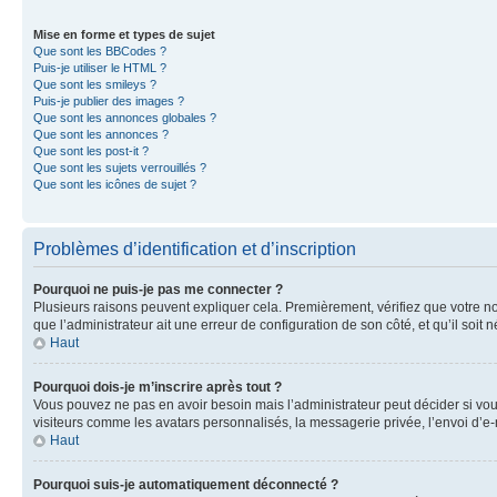
Mise en forme et types de sujet
Que sont les BBCodes ?
Puis-je utiliser le HTML ?
Que sont les smileys ?
Puis-je publier des images ?
Que sont les annonces globales ?
Que sont les annonces ?
Que sont les post-it ?
Que sont les sujets verrouillés ?
Que sont les icônes de sujet ?
Problèmes d’identification et d’inscription
Pourquoi ne puis-je pas me connecter ?
Plusieurs raisons peuvent expliquer cela. Premièrement, vérifiez que votre nom 
que l’administrateur ait une erreur de configuration de son côté, et qu’il soit n
Haut
Pourquoi dois-je m’inscrire après tout ?
Vous pouvez ne pas en avoir besoin mais l’administrateur peut décider si vou
visiteurs comme les avatars personnalisés, la messagerie privée, l’envoi d’e-
Haut
Pourquoi suis-je automatiquement déconnecté ?