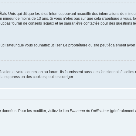
tats-Unis qui dit que les sites Internet pouvant recueillir des informations de mi
r un mineur de moins de 13 ans. Si vous n’êtes pas sûr que cela s’applique à vous, l
 pas fournir de conseils légaux et ne saurait être contactée pour des questions lég
m d’utilisateur que vous souhaitez utiliser. Le propriétaire du site peut également av
ation et votre connexion au forum. Ils fournissent aussi des fonctionnalités telles 
la suppression des cookies peut les corriger.
 données. Pour les modifier, visitez le lien
Panneau de l’utilisateur
(généralement a