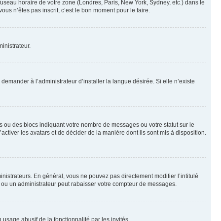
 fuseau horaire de votre zone (Londres, Paris, New York, Sydney, etc.) dans le
ous n’êtes pas inscrit, c’est le bon moment pour le faire.
inistrateur.
emander à l’administrateur d’installer la langue désirée. Si elle n’existe
s ou des blocs indiquant votre nombre de messages ou votre statut sur le
tiver les avatars et de décider de la manière dont ils sont mis à disposition.
nistrateurs. En général, vous ne pouvez pas directement modifier l’intitulé
r ou un administrateur peut rabaisser votre compteur de messages.
 usage abusif de la fonctionnalité par les invités.