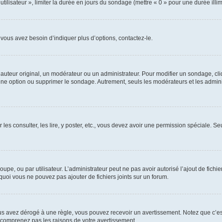
utilisateur », limiter la durée en jours du sondage (mettre « 0 » pour une durée illimi
vous avez besoin d’indiquer plus d’options, contactez-le.
uteur original, un modérateur ou un administrateur. Pour modifier un sondage, cl
 une option ou supprimer le sondage. Autrement, seuls les modérateurs et les admin
 les consulter, les lire, y poster, etc., vous devez avoir une permission spéciale. 
roupe, ou par utilisateur. L’administrateur peut ne pas avoir autorisé l’ajout de fich
uoi vous ne pouvez pas ajouter de fichiers joints sur un forum.
s avez dérogé à une règle, vous pouvez recevoir un avertissement. Notez que c’est
e comprenez pas les raisons de votre avertissement.