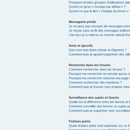
Pourquoi certains groupes d’utilisateurs ap
Qu’est-ce qu’un « Groupe par défaut » ?
Qu’est-ce que le lien « L’équipe du forum » 
Messagerie privée
Je ne peux pas envoyer de messages privé
Je reçois sans arrêt des messages indésira
J’ai reçu un e-mail ou un courrier abusif d’un
Amis et ignorés
Que sont mes listes d’amis et d’ignorés ?
Comment puis-je ajouter/supprimer des utili
Recherche dans les forums
Comment rechercher dans les forums ?
Pourquoi ma recherche ne renvoie aucun ré
Pourquoi ma recherche retourne une page 
Comment rechercher des membres ?
Comment puis-je trouver mes propres mess
Surveillance des sujets et favoris
Quelle est la différence entre les favoris et 
Comment surveiller des forums ou sujets par
Comment puis-je supprimer mes surveillanc
Fichiers joints
Quels fichiers joints sont autorisés sur ce 