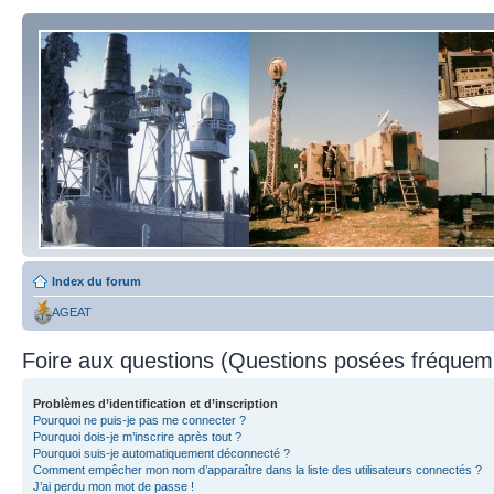
Index du forum
AGEAT
Foire aux questions (Questions posées fréque
Problèmes d’identification et d’inscription
Pourquoi ne puis-je pas me connecter ?
Pourquoi dois-je m’inscrire après tout ?
Pourquoi suis-je automatiquement déconnecté ?
Comment empêcher mon nom d’apparaître dans la liste des utilisateurs connectés ?
J’ai perdu mon mot de passe !