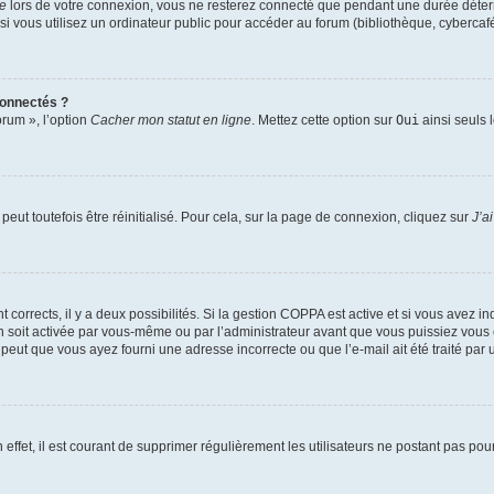
te
lors de votre connexion, vous ne resterez connecté que pendant une durée déterm
vous utilisez un ordinateur public pour accéder au forum (bibliothèque, cybercafé, u
connectés ?
orum », l’option
Cacher mon statut en ligne
. Mettez cette option sur
Oui
ainsi seuls 
eut toutefois être réinitialisé. Pour cela, sur la page de connexion, cliquez sur
J’a
nt corrects, il y a deux possibilités. Si la gestion COPPA est active et si vous avez i
n soit activée par vous-même ou par l’administrateur avant que vous puissiez vous c
 peut que vous ayez fourni une adresse incorrecte ou que l’e-mail ait été traité par u
 effet, il est courant de supprimer régulièrement les utilisateurs ne postant pas pou