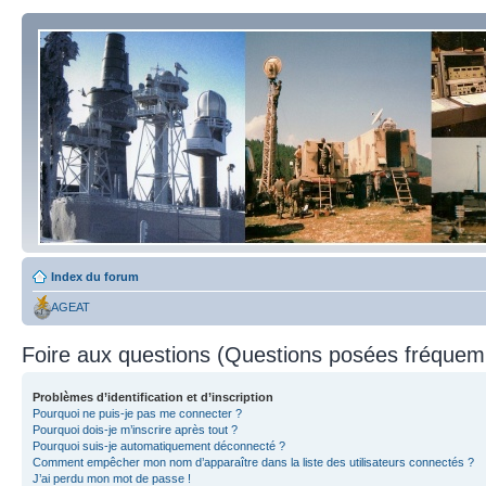
Index du forum
AGEAT
Foire aux questions (Questions posées fréque
Problèmes d’identification et d’inscription
Pourquoi ne puis-je pas me connecter ?
Pourquoi dois-je m’inscrire après tout ?
Pourquoi suis-je automatiquement déconnecté ?
Comment empêcher mon nom d’apparaître dans la liste des utilisateurs connectés ?
J’ai perdu mon mot de passe !