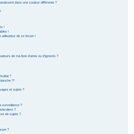
paraissent dans une couleur différente ?
?
s !
bles !
 utilisateur de ce forum !
sateurs de ma liste d’amis ou d’ignorés ?
sultat ?
blanche ?!
ages et sujets ?
la surveillance ?
ticuliers ?
es de sujets ?
forum ?