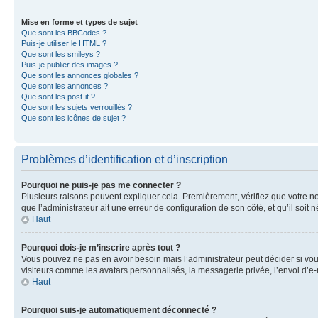
Mise en forme et types de sujet
Que sont les BBCodes ?
Puis-je utiliser le HTML ?
Que sont les smileys ?
Puis-je publier des images ?
Que sont les annonces globales ?
Que sont les annonces ?
Que sont les post-it ?
Que sont les sujets verrouillés ?
Que sont les icônes de sujet ?
Problèmes d’identification et d’inscription
Pourquoi ne puis-je pas me connecter ?
Plusieurs raisons peuvent expliquer cela. Premièrement, vérifiez que votre nom 
que l’administrateur ait une erreur de configuration de son côté, et qu’il soit n
Haut
Pourquoi dois-je m’inscrire après tout ?
Vous pouvez ne pas en avoir besoin mais l’administrateur peut décider si vou
visiteurs comme les avatars personnalisés, la messagerie privée, l’envoi d’e-
Haut
Pourquoi suis-je automatiquement déconnecté ?