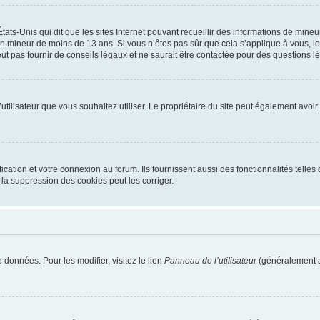
tats-Unis qui dit que les sites Internet pouvant recueillir des informations de mi
r un mineur de moins de 13 ans. Si vous n’êtes pas sûr que cela s’applique à vous, l
 pas fournir de conseils légaux et ne saurait être contactée pour des questions lég
m d’utilisateur que vous souhaitez utiliser. Le propriétaire du site peut également av
ation et votre connexion au forum. Ils fournissent aussi des fonctionnalités telles 
la suppression des cookies peut les corriger.
 données. Pour les modifier, visitez le lien
Panneau de l’utilisateur
(généralement a