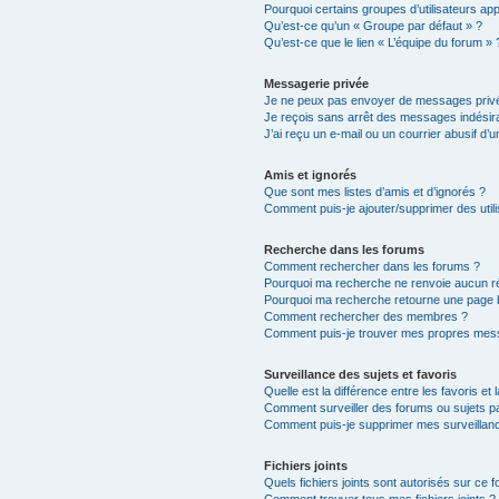
Pourquoi certains groupes d’utilisateurs ap
Qu’est-ce qu’un « Groupe par défaut » ?
Qu’est-ce que le lien « L’équipe du forum » 
Messagerie privée
Je ne peux pas envoyer de messages privé
Je reçois sans arrêt des messages indésira
J’ai reçu un e-mail ou un courrier abusif d’un
Amis et ignorés
Que sont mes listes d’amis et d’ignorés ?
Comment puis-je ajouter/supprimer des utili
Recherche dans les forums
Comment rechercher dans les forums ?
Pourquoi ma recherche ne renvoie aucun ré
Pourquoi ma recherche retourne une page 
Comment rechercher des membres ?
Comment puis-je trouver mes propres mess
Surveillance des sujets et favoris
Quelle est la différence entre les favoris et 
Comment surveiller des forums ou sujets par
Comment puis-je supprimer mes surveillanc
Fichiers joints
Quels fichiers joints sont autorisés sur ce 