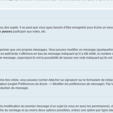
 des sujets. Il se peut que vous ayez besoin d’être enregistré pour écrire un mes
us
pouvez
participer aux votes, etc.
pprimer que vos propres messages. Vous pouvez modifier un message (quelquefois d
it texte s’affichera en bas du message indiquant qu’il a été édité, le nombre de fo
message, cependant ils ont la possibilité de laisser une note indiquant qu’ils ont m
 Une fois créée, vous pouvez cocher
Attacher sa signature
sur le formulaire de réda
ateur (onglet
Préférences du forum --> Modifier les préférences de message
). Par 
rédaction de message.
u la modification du premier message d’un sujet (si vous en avez les permissions), c
titre du sondage et au moins deux options possibles, entrez une option par ligne