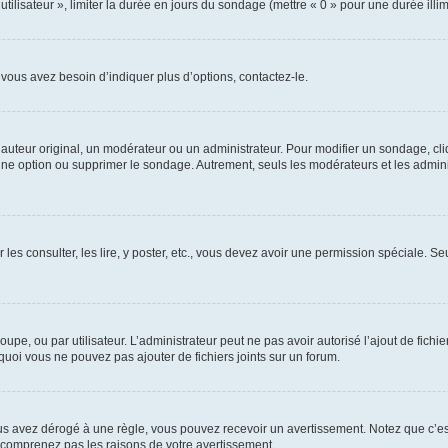
utilisateur », limiter la durée en jours du sondage (mettre « 0 » pour une durée illimi
vous avez besoin d’indiquer plus d’options, contactez-le.
uteur original, un modérateur ou un administrateur. Pour modifier un sondage, cl
 une option ou supprimer le sondage. Autrement, seuls les modérateurs et les admin
 les consulter, les lire, y poster, etc., vous devez avoir une permission spéciale. 
roupe, ou par utilisateur. L’administrateur peut ne pas avoir autorisé l’ajout de fich
uoi vous ne pouvez pas ajouter de fichiers joints sur un forum.
s avez dérogé à une règle, vous pouvez recevoir un avertissement. Notez que c’est
e comprenez pas les raisons de votre avertissement.