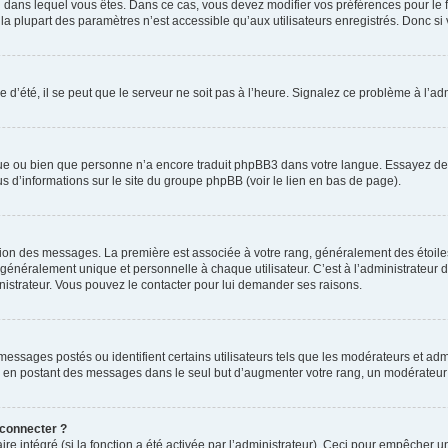
elui dans lequel vous êtes. Dans ce cas, vous devez modifier vos préférences pour le
a plupart des paramètres n’est accessible qu’aux utilisateurs enregistrés. Donc si v
 d’été, il se peut que le serveur ne soit pas à l’heure. Signalez ce problème à l’adm
ngue ou bien que personne n’a encore traduit phpBB3 dans votre langue. Essayez de d
us d’informations sur le site du groupe phpBB (voir le lien en bas de page).
ation des messages. La première est associée à votre rang, généralement des étoile
éralement unique et personnelle à chaque utilisateur. C’est à l’administrateur d’ac
inistrateur. Vous pouvez le contacter pour lui demander ses raisons.
essages postés ou identifient certains utilisateurs tels que les modérateurs et admi
ums en postant des messages dans le seul but d’augmenter votre rang, un modérateu
 connecter ?
ire intégré (si la fonction a été activée par l’administrateur). Ceci pour empêcher un