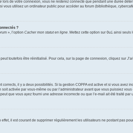
te
lors de votre connexion, vous ne resterez connecté que pendant une durée déterm
vous utilisez un ordinateur public pour accéder au forum (bibliothèque, cybercafé, u
connectés ?
orum », l’option
Cacher mon statut en ligne
. Mettez cette option sur
Oui
ainsi seuls 
eut toutefois être réinitialisé. Pour cela, sur la page de connexion, cliquez sur
J’a
nt corrects, il y a deux possibilités. Si la gestion COPPA est active et si vous avez i
n soit activée par vous-même ou par l’administrateur avant que vous puissiez vous c
 peut que vous ayez fourni une adresse incorrecte ou que l’e-mail ait été traité par u
 effet, il est courant de supprimer régulièrement les utilisateurs ne postant pas pou