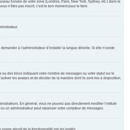
 fuseau horaire de votre zone (Londres, Paris, New York, Sydney, etc.) dans le
ous n’êtes pas inscrit, c’est le bon moment pour le faire.
inistrateur.
emander à l’administrateur d’installer la langue désirée. Si elle n’existe
s ou des blocs indiquant votre nombre de messages ou votre statut sur le
tiver les avatars et de décider de la manière dont ils sont mis à disposition.
nistrateurs. En général, vous ne pouvez pas directement modifier l’intitulé
r ou un administrateur peut rabaisser votre compteur de messages.
 usage abusif de la fonctionnalité par les invités.