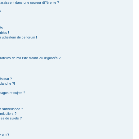
paraissent dans une couleur différente ?
?
s !
bles !
 utilisateur de ce forum !
sateurs de ma liste d’amis ou d’ignorés ?
sultat ?
blanche ?!
ages et sujets ?
la surveillance ?
ticuliers ?
es de sujets ?
forum ?