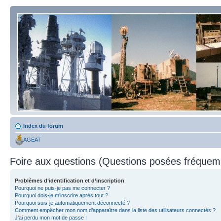
Index du forum
AGEAT
Foire aux questions (Questions posées fréque
Problèmes d’identification et d’inscription
Pourquoi ne puis-je pas me connecter ?
Pourquoi dois-je m’inscrire après tout ?
Pourquoi suis-je automatiquement déconnecté ?
Comment empêcher mon nom d’apparaître dans la liste des utilisateurs connectés ?
J’ai perdu mon mot de passe !