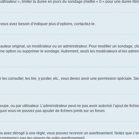
utilisateur », limiter la durée en jours du sondage (mettre « 0 » pour une durée illimi
vous avez besoin d’indiquer plus d’options, contactez-le.
uteur original, un modérateur ou un administrateur. Pour modifier un sondage, cl
 une option ou supprimer le sondage. Autrement, seuls les modérateurs et les admin
 les consulter, les lire, y poster, etc., vous devez avoir une permission spéciale. 
roupe, ou par utilisateur. L’administrateur peut ne pas avoir autorisé l’ajout de fich
uoi vous ne pouvez pas ajouter de fichiers joints sur un forum.
s avez dérogé à une règle, vous pouvez recevoir un avertissement. Notez que c’est
e comprenez pas les raisons de votre avertissement.