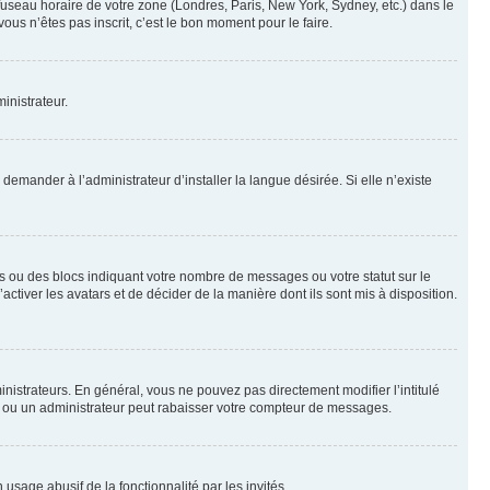
 fuseau horaire de votre zone (Londres, Paris, New York, Sydney, etc.) dans le
ous n’êtes pas inscrit, c’est le bon moment pour le faire.
inistrateur.
emander à l’administrateur d’installer la langue désirée. Si elle n’existe
s ou des blocs indiquant votre nombre de messages ou votre statut sur le
tiver les avatars et de décider de la manière dont ils sont mis à disposition.
nistrateurs. En général, vous ne pouvez pas directement modifier l’intitulé
r ou un administrateur peut rabaisser votre compteur de messages.
 usage abusif de la fonctionnalité par les invités.