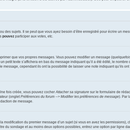
 des sujets. Il se peut que vous ayez besoin d’être enregistré pour écrire un mes
us
pouvez
participer aux votes, etc.
pprimer que vos propres messages. Vous pouvez modifier un message (quelquefois d
it texte s’affichera en bas du message indiquant qu’il a été édité, le nombre de fo
message, cependant ils ont la possibilité de laisser une note indiquant qu’ils ont m
 Une fois créée, vous pouvez cocher
Attacher sa signature
sur le formulaire de réda
ateur (onglet
Préférences du forum --> Modifier les préférences de message
). Par 
rédaction de message.
u la modification du premier message d’un sujet (si vous en avez les permissions), c
titre du sondage et au moins deux options possibles, entrez une option par ligne