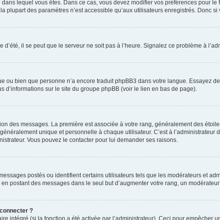
elui dans lequel vous êtes. Dans ce cas, vous devez modifier vos préférences pour le
a plupart des paramètres n’est accessible qu’aux utilisateurs enregistrés. Donc si v
 d’été, il se peut que le serveur ne soit pas à l’heure. Signalez ce problème à l’adm
ngue ou bien que personne n’a encore traduit phpBB3 dans votre langue. Essayez de d
us d’informations sur le site du groupe phpBB (voir le lien en bas de page).
ation des messages. La première est associée à votre rang, généralement des étoile
éralement unique et personnelle à chaque utilisateur. C’est à l’administrateur d’ac
inistrateur. Vous pouvez le contacter pour lui demander ses raisons.
essages postés ou identifient certains utilisateurs tels que les modérateurs et admi
ums en postant des messages dans le seul but d’augmenter votre rang, un modérateu
 connecter ?
ire intégré (si la fonction a été activée par l’administrateur). Ceci pour empêcher un