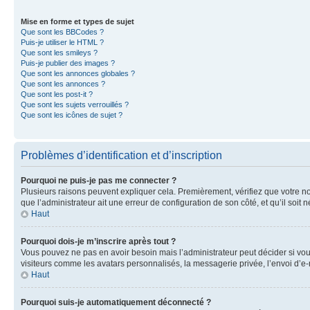
Mise en forme et types de sujet
Que sont les BBCodes ?
Puis-je utiliser le HTML ?
Que sont les smileys ?
Puis-je publier des images ?
Que sont les annonces globales ?
Que sont les annonces ?
Que sont les post-it ?
Que sont les sujets verrouillés ?
Que sont les icônes de sujet ?
Problèmes d’identification et d’inscription
Pourquoi ne puis-je pas me connecter ?
Plusieurs raisons peuvent expliquer cela. Premièrement, vérifiez que votre nom 
que l’administrateur ait une erreur de configuration de son côté, et qu’il soit n
Haut
Pourquoi dois-je m’inscrire après tout ?
Vous pouvez ne pas en avoir besoin mais l’administrateur peut décider si vou
visiteurs comme les avatars personnalisés, la messagerie privée, l’envoi d’e-
Haut
Pourquoi suis-je automatiquement déconnecté ?