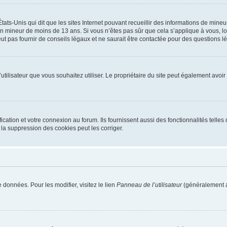
tats-Unis qui dit que les sites Internet pouvant recueillir des informations de mi
r un mineur de moins de 13 ans. Si vous n’êtes pas sûr que cela s’applique à vous, l
 pas fournir de conseils légaux et ne saurait être contactée pour des questions lég
m d’utilisateur que vous souhaitez utiliser. Le propriétaire du site peut également av
ation et votre connexion au forum. Ils fournissent aussi des fonctionnalités telles 
la suppression des cookies peut les corriger.
 données. Pour les modifier, visitez le lien
Panneau de l’utilisateur
(généralement a