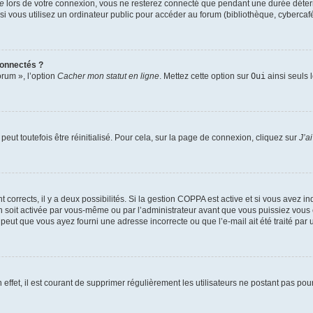
te
lors de votre connexion, vous ne resterez connecté que pendant une durée déterm
vous utilisez un ordinateur public pour accéder au forum (bibliothèque, cybercafé, u
connectés ?
orum », l’option
Cacher mon statut en ligne
. Mettez cette option sur
Oui
ainsi seuls 
eut toutefois être réinitialisé. Pour cela, sur la page de connexion, cliquez sur
J’a
nt corrects, il y a deux possibilités. Si la gestion COPPA est active et si vous avez i
n soit activée par vous-même ou par l’administrateur avant que vous puissiez vous c
 peut que vous ayez fourni une adresse incorrecte ou que l’e-mail ait été traité par u
 effet, il est courant de supprimer régulièrement les utilisateurs ne postant pas pou