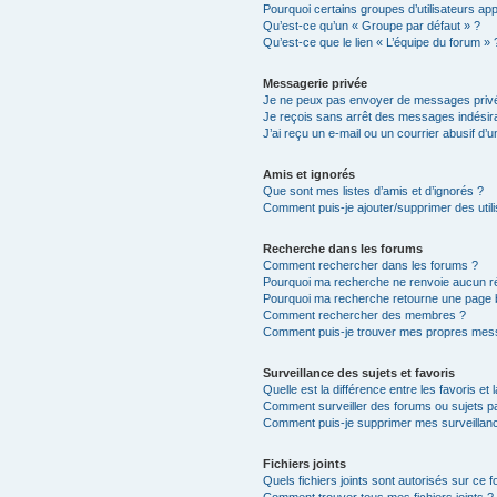
Pourquoi certains groupes d’utilisateurs ap
Qu’est-ce qu’un « Groupe par défaut » ?
Qu’est-ce que le lien « L’équipe du forum » 
Messagerie privée
Je ne peux pas envoyer de messages privé
Je reçois sans arrêt des messages indésira
J’ai reçu un e-mail ou un courrier abusif d’un
Amis et ignorés
Que sont mes listes d’amis et d’ignorés ?
Comment puis-je ajouter/supprimer des utili
Recherche dans les forums
Comment rechercher dans les forums ?
Pourquoi ma recherche ne renvoie aucun ré
Pourquoi ma recherche retourne une page 
Comment rechercher des membres ?
Comment puis-je trouver mes propres mess
Surveillance des sujets et favoris
Quelle est la différence entre les favoris et 
Comment surveiller des forums ou sujets par
Comment puis-je supprimer mes surveillanc
Fichiers joints
Quels fichiers joints sont autorisés sur ce 