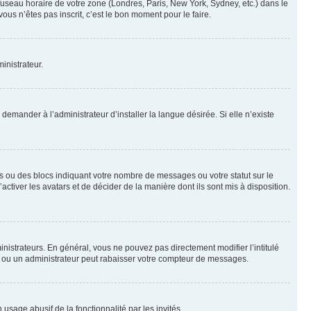
 fuseau horaire de votre zone (Londres, Paris, New York, Sydney, etc.) dans le
ous n’êtes pas inscrit, c’est le bon moment pour le faire.
inistrateur.
emander à l’administrateur d’installer la langue désirée. Si elle n’existe
s ou des blocs indiquant votre nombre de messages ou votre statut sur le
tiver les avatars et de décider de la manière dont ils sont mis à disposition.
nistrateurs. En général, vous ne pouvez pas directement modifier l’intitulé
r ou un administrateur peut rabaisser votre compteur de messages.
 usage abusif de la fonctionnalité par les invités.