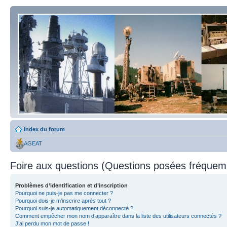
Index du forum
AGEAT
Foire aux questions (Questions posées fréque
Problèmes d’identification et d’inscription
Pourquoi ne puis-je pas me connecter ?
Pourquoi dois-je m’inscrire après tout ?
Pourquoi suis-je automatiquement déconnecté ?
Comment empêcher mon nom d’apparaître dans la liste des utilisateurs connectés ?
J’ai perdu mon mot de passe !