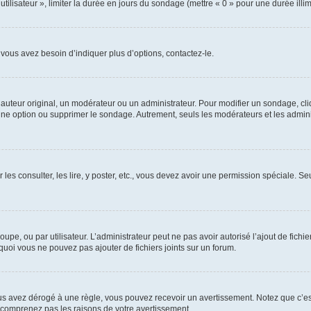
utilisateur », limiter la durée en jours du sondage (mettre « 0 » pour une durée illimi
vous avez besoin d’indiquer plus d’options, contactez-le.
uteur original, un modérateur ou un administrateur. Pour modifier un sondage, cl
 une option ou supprimer le sondage. Autrement, seuls les modérateurs et les admin
 les consulter, les lire, y poster, etc., vous devez avoir une permission spéciale. 
roupe, ou par utilisateur. L’administrateur peut ne pas avoir autorisé l’ajout de fich
uoi vous ne pouvez pas ajouter de fichiers joints sur un forum.
s avez dérogé à une règle, vous pouvez recevoir un avertissement. Notez que c’est
e comprenez pas les raisons de votre avertissement.