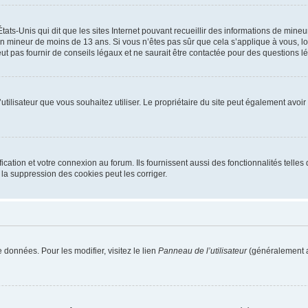
tats-Unis qui dit que les sites Internet pouvant recueillir des informations de mi
r un mineur de moins de 13 ans. Si vous n’êtes pas sûr que cela s’applique à vous, l
 pas fournir de conseils légaux et ne saurait être contactée pour des questions lég
m d’utilisateur que vous souhaitez utiliser. Le propriétaire du site peut également av
ation et votre connexion au forum. Ils fournissent aussi des fonctionnalités telles 
la suppression des cookies peut les corriger.
 données. Pour les modifier, visitez le lien
Panneau de l’utilisateur
(généralement a