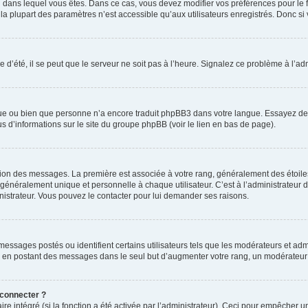
elui dans lequel vous êtes. Dans ce cas, vous devez modifier vos préférences pour le
a plupart des paramètres n’est accessible qu’aux utilisateurs enregistrés. Donc si v
 d’été, il se peut que le serveur ne soit pas à l’heure. Signalez ce problème à l’adm
ngue ou bien que personne n’a encore traduit phpBB3 dans votre langue. Essayez de d
us d’informations sur le site du groupe phpBB (voir le lien en bas de page).
ation des messages. La première est associée à votre rang, généralement des étoile
éralement unique et personnelle à chaque utilisateur. C’est à l’administrateur d’ac
inistrateur. Vous pouvez le contacter pour lui demander ses raisons.
essages postés ou identifient certains utilisateurs tels que les modérateurs et admi
ums en postant des messages dans le seul but d’augmenter votre rang, un modérateu
 connecter ?
ire intégré (si la fonction a été activée par l’administrateur). Ceci pour empêcher un