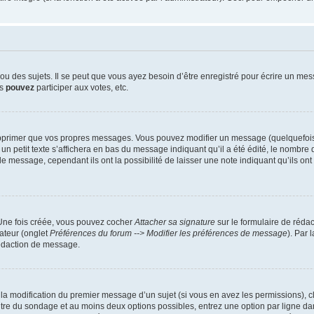
 des sujets. Il se peut que vous ayez besoin d’être enregistré pour écrire un mes
us
pouvez
participer aux votes, etc.
pprimer que vos propres messages. Vous pouvez modifier un message (quelquefois d
it texte s’affichera en bas du message indiquant qu’il a été édité, le nombre de fo
message, cependant ils ont la possibilité de laisser une note indiquant qu’ils ont m
 Une fois créée, vous pouvez cocher
Attacher sa signature
sur le formulaire de réda
ateur (onglet
Préférences du forum --> Modifier les préférences de message
). Par 
rédaction de message.
u la modification du premier message d’un sujet (si vous en avez les permissions), c
titre du sondage et au moins deux options possibles, entrez une option par ligne