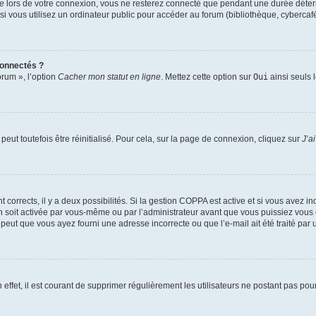
te
lors de votre connexion, vous ne resterez connecté que pendant une durée déterm
vous utilisez un ordinateur public pour accéder au forum (bibliothèque, cybercafé, u
connectés ?
orum », l’option
Cacher mon statut en ligne
. Mettez cette option sur
Oui
ainsi seuls 
eut toutefois être réinitialisé. Pour cela, sur la page de connexion, cliquez sur
J’a
nt corrects, il y a deux possibilités. Si la gestion COPPA est active et si vous avez i
n soit activée par vous-même ou par l’administrateur avant que vous puissiez vous c
 peut que vous ayez fourni une adresse incorrecte ou que l’e-mail ait été traité par u
 effet, il est courant de supprimer régulièrement les utilisateurs ne postant pas pou