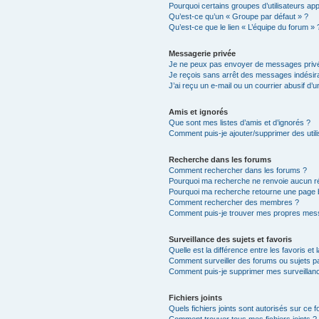
Pourquoi certains groupes d’utilisateurs ap
Qu’est-ce qu’un « Groupe par défaut » ?
Qu’est-ce que le lien « L’équipe du forum » 
Messagerie privée
Je ne peux pas envoyer de messages privé
Je reçois sans arrêt des messages indésira
J’ai reçu un e-mail ou un courrier abusif d’un
Amis et ignorés
Que sont mes listes d’amis et d’ignorés ?
Comment puis-je ajouter/supprimer des utili
Recherche dans les forums
Comment rechercher dans les forums ?
Pourquoi ma recherche ne renvoie aucun ré
Pourquoi ma recherche retourne une page 
Comment rechercher des membres ?
Comment puis-je trouver mes propres mess
Surveillance des sujets et favoris
Quelle est la différence entre les favoris et 
Comment surveiller des forums ou sujets par
Comment puis-je supprimer mes surveillanc
Fichiers joints
Quels fichiers joints sont autorisés sur ce 