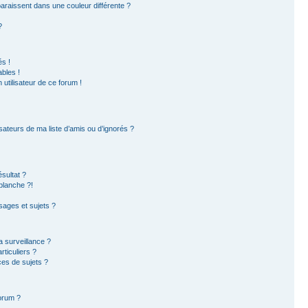
paraissent dans une couleur différente ?
?
s !
bles !
 utilisateur de ce forum !
sateurs de ma liste d’amis ou d’ignorés ?
sultat ?
blanche ?!
ages et sujets ?
la surveillance ?
ticuliers ?
es de sujets ?
forum ?