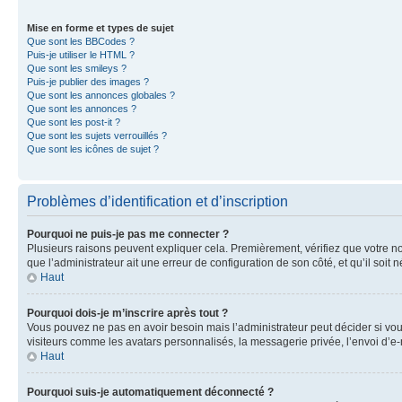
Mise en forme et types de sujet
Que sont les BBCodes ?
Puis-je utiliser le HTML ?
Que sont les smileys ?
Puis-je publier des images ?
Que sont les annonces globales ?
Que sont les annonces ?
Que sont les post-it ?
Que sont les sujets verrouillés ?
Que sont les icônes de sujet ?
Problèmes d’identification et d’inscription
Pourquoi ne puis-je pas me connecter ?
Plusieurs raisons peuvent expliquer cela. Premièrement, vérifiez que votre nom 
que l’administrateur ait une erreur de configuration de son côté, et qu’il soit n
Haut
Pourquoi dois-je m’inscrire après tout ?
Vous pouvez ne pas en avoir besoin mais l’administrateur peut décider si vou
visiteurs comme les avatars personnalisés, la messagerie privée, l’envoi d’e-
Haut
Pourquoi suis-je automatiquement déconnecté ?