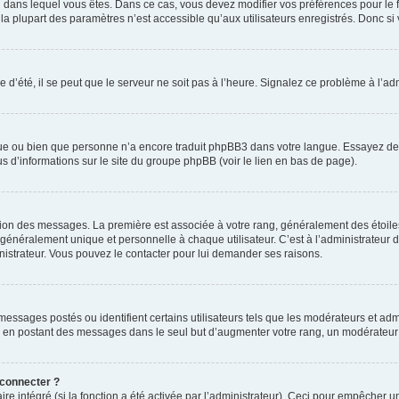
elui dans lequel vous êtes. Dans ce cas, vous devez modifier vos préférences pour le
a plupart des paramètres n’est accessible qu’aux utilisateurs enregistrés. Donc si v
 d’été, il se peut que le serveur ne soit pas à l’heure. Signalez ce problème à l’adm
ngue ou bien que personne n’a encore traduit phpBB3 dans votre langue. Essayez de d
us d’informations sur le site du groupe phpBB (voir le lien en bas de page).
ation des messages. La première est associée à votre rang, généralement des étoile
éralement unique et personnelle à chaque utilisateur. C’est à l’administrateur d’ac
inistrateur. Vous pouvez le contacter pour lui demander ses raisons.
essages postés ou identifient certains utilisateurs tels que les modérateurs et admi
ums en postant des messages dans le seul but d’augmenter votre rang, un modérateu
 connecter ?
ire intégré (si la fonction a été activée par l’administrateur). Ceci pour empêcher un