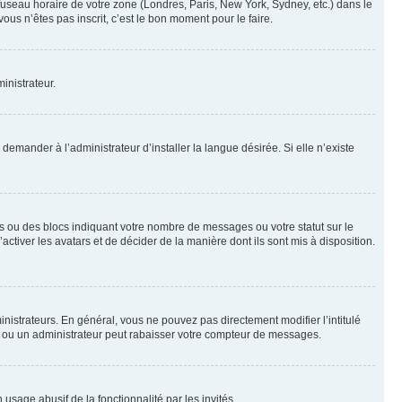
 fuseau horaire de votre zone (Londres, Paris, New York, Sydney, etc.) dans le
ous n’êtes pas inscrit, c’est le bon moment pour le faire.
inistrateur.
emander à l’administrateur d’installer la langue désirée. Si elle n’existe
s ou des blocs indiquant votre nombre de messages ou votre statut sur le
tiver les avatars et de décider de la manière dont ils sont mis à disposition.
nistrateurs. En général, vous ne pouvez pas directement modifier l’intitulé
r ou un administrateur peut rabaisser votre compteur de messages.
 usage abusif de la fonctionnalité par les invités.