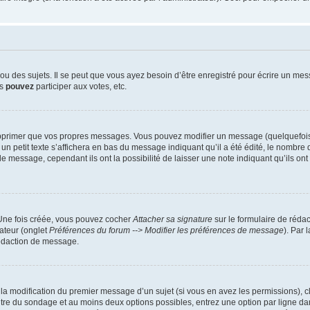
 des sujets. Il se peut que vous ayez besoin d’être enregistré pour écrire un mes
us
pouvez
participer aux votes, etc.
pprimer que vos propres messages. Vous pouvez modifier un message (quelquefois d
it texte s’affichera en bas du message indiquant qu’il a été édité, le nombre de fo
message, cependant ils ont la possibilité de laisser une note indiquant qu’ils ont m
 Une fois créée, vous pouvez cocher
Attacher sa signature
sur le formulaire de réda
ateur (onglet
Préférences du forum --> Modifier les préférences de message
). Par 
rédaction de message.
u la modification du premier message d’un sujet (si vous en avez les permissions), c
titre du sondage et au moins deux options possibles, entrez une option par ligne