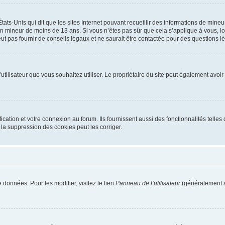
tats-Unis qui dit que les sites Internet pouvant recueillir des informations de mi
r un mineur de moins de 13 ans. Si vous n’êtes pas sûr que cela s’applique à vous, l
 pas fournir de conseils légaux et ne saurait être contactée pour des questions lég
m d’utilisateur que vous souhaitez utiliser. Le propriétaire du site peut également av
ation et votre connexion au forum. Ils fournissent aussi des fonctionnalités telles 
la suppression des cookies peut les corriger.
 données. Pour les modifier, visitez le lien
Panneau de l’utilisateur
(généralement a