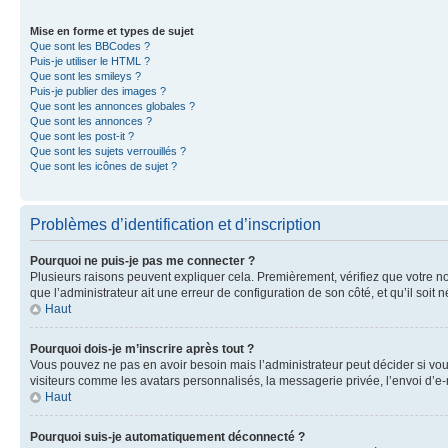
Mise en forme et types de sujet
Que sont les BBCodes ?
Puis-je utiliser le HTML ?
Que sont les smileys ?
Puis-je publier des images ?
Que sont les annonces globales ?
Que sont les annonces ?
Que sont les post-it ?
Que sont les sujets verrouillés ?
Que sont les icônes de sujet ?
Problèmes d’identification et d’inscription
Pourquoi ne puis-je pas me connecter ?
Plusieurs raisons peuvent expliquer cela. Premièrement, vérifiez que votre nom 
que l’administrateur ait une erreur de configuration de son côté, et qu’il soit n
Haut
Pourquoi dois-je m’inscrire après tout ?
Vous pouvez ne pas en avoir besoin mais l’administrateur peut décider si vou
visiteurs comme les avatars personnalisés, la messagerie privée, l’envoi d’e-
Haut
Pourquoi suis-je automatiquement déconnecté ?