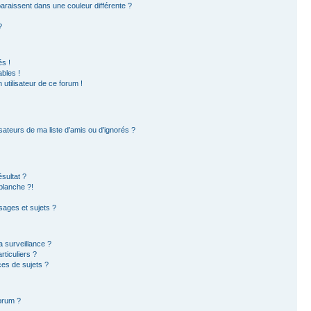
paraissent dans une couleur différente ?
?
s !
bles !
 utilisateur de ce forum !
sateurs de ma liste d’amis ou d’ignorés ?
sultat ?
blanche ?!
ages et sujets ?
la surveillance ?
ticuliers ?
es de sujets ?
forum ?