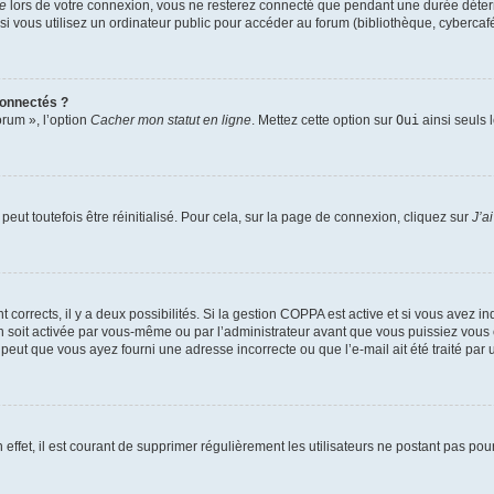
te
lors de votre connexion, vous ne resterez connecté que pendant une durée déterm
vous utilisez un ordinateur public pour accéder au forum (bibliothèque, cybercafé, u
connectés ?
orum », l’option
Cacher mon statut en ligne
. Mettez cette option sur
Oui
ainsi seuls 
eut toutefois être réinitialisé. Pour cela, sur la page de connexion, cliquez sur
J’a
nt corrects, il y a deux possibilités. Si la gestion COPPA est active et si vous avez i
n soit activée par vous-même ou par l’administrateur avant que vous puissiez vous c
 peut que vous ayez fourni une adresse incorrecte ou que l’e-mail ait été traité par u
 effet, il est courant de supprimer régulièrement les utilisateurs ne postant pas pou