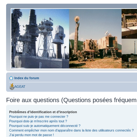
Index du forum
AGEAT
Foire aux questions (Questions posées fréque
Problèmes d’identification et d’inscription
Pourquoi ne puis-je pas me connecter ?
Pourquoi dois-je m’inscrire après tout ?
Pourquoi suis-je automatiquement déconnecté ?
Comment empêcher mon nom d’apparaître dans la liste des utilisateurs connectés ?
J’ai perdu mon mot de passe !