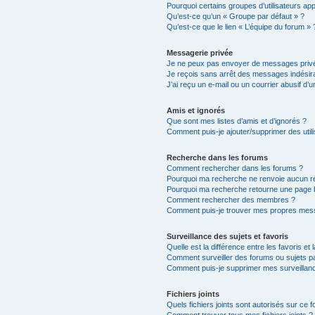
Pourquoi certains groupes d’utilisateurs ap
Qu’est-ce qu’un « Groupe par défaut » ?
Qu’est-ce que le lien « L’équipe du forum » 
Messagerie privée
Je ne peux pas envoyer de messages privé
Je reçois sans arrêt des messages indésira
J’ai reçu un e-mail ou un courrier abusif d’un
Amis et ignorés
Que sont mes listes d’amis et d’ignorés ?
Comment puis-je ajouter/supprimer des utili
Recherche dans les forums
Comment rechercher dans les forums ?
Pourquoi ma recherche ne renvoie aucun ré
Pourquoi ma recherche retourne une page 
Comment rechercher des membres ?
Comment puis-je trouver mes propres mess
Surveillance des sujets et favoris
Quelle est la différence entre les favoris et 
Comment surveiller des forums ou sujets par
Comment puis-je supprimer mes surveillanc
Fichiers joints
Quels fichiers joints sont autorisés sur ce 