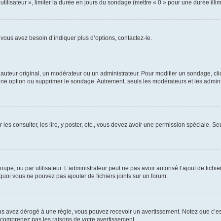
utilisateur », limiter la durée en jours du sondage (mettre « 0 » pour une durée illimi
vous avez besoin d’indiquer plus d’options, contactez-le.
uteur original, un modérateur ou un administrateur. Pour modifier un sondage, cl
 une option ou supprimer le sondage. Autrement, seuls les modérateurs et les admin
 les consulter, les lire, y poster, etc., vous devez avoir une permission spéciale. 
roupe, ou par utilisateur. L’administrateur peut ne pas avoir autorisé l’ajout de fich
uoi vous ne pouvez pas ajouter de fichiers joints sur un forum.
s avez dérogé à une règle, vous pouvez recevoir un avertissement. Notez que c’est
e comprenez pas les raisons de votre avertissement.