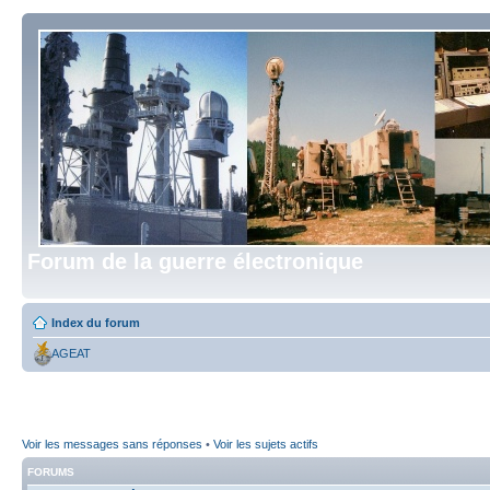
Forum de la guerre électronique
Index du forum
AGEAT
Voir les messages sans réponses
•
Voir les sujets actifs
FORUMS