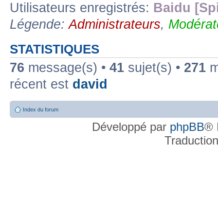
Utilisateurs enregistrés:
Baidu [Sp
Légende:
Administrateurs
,
Modérat
STATISTIQUES
76
message(s) •
41
sujet(s) •
271
me
récent est
david
Index du forum
Développé par
phpBB
® 
Traductio