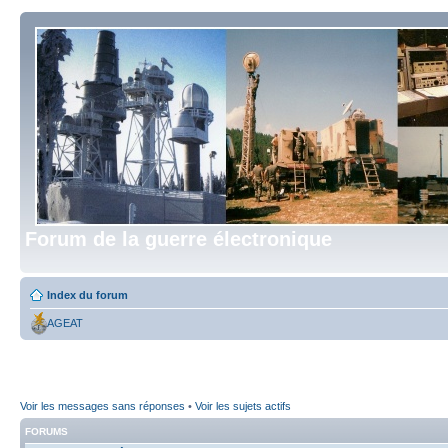
Forum de la guerre électronique
Index du forum
AGEAT
Voir les messages sans réponses
•
Voir les sujets actifs
FORUMS