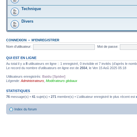
Technique
Divers
CONNEXION
•
M’ENREGISTRER
Nom d’utilisateur:
Mot de passe:
QUI EST EN LIGNE
Au total il y a
8
utilisateurs en ligne :: 1 enregistré, 0 invisible et 7 invités (d’après le nom
Le record du nombre d’utilisateurs en ligne est de
2554
, le Ven 15 Aoû 2025 05:18
Utilisateurs enregistrés:
Baidu [Spider]
Légende:
Administrateurs
,
Modérateurs globaux
STATISTIQUES
76
message(s) •
41
sujet(s) •
271
membre(s) • L’utilisateur enregistré le plus récent est
Index du forum