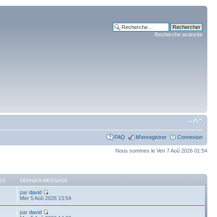
Recherche avancée
FAQ
M’enregistrer
Connexion
Nous sommes le Ven 7 Aoû 2026 01:54
ES
DERNIER MESSAGE
par
david
Mer 5 Aoû 2026 13:54
par
david