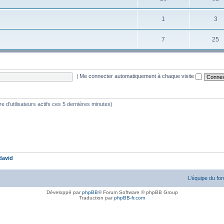
1
3
7
25
|
Me connecter automatiquement à chaque visite
bre d’utilisateurs actifs ces 5 dernières minutes)
david
L’équipe du fo
Développé par
phpBB
® Forum Software © phpBB Group
Traduction par
phpBB-fr.com