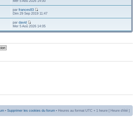
Mer 5 Aoû 2026 14:00
par
frances83
Dim 29 Sep 2019 11:47
par
david
Mer 5 Aoû 2026 14:05
rum
•
Supprimer les cookies du forum
• Heures au format UTC + 1 heure [ Heure d’été ]