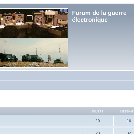
Forum de la guerre
électronique
SUJETS
MESSAG
10
16
23
32