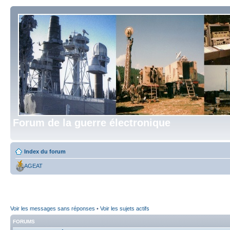
Forum de la guerre électronique
Index du forum
AGEAT
Voir les messages sans réponses
•
Voir les sujets actifs
FORUMS