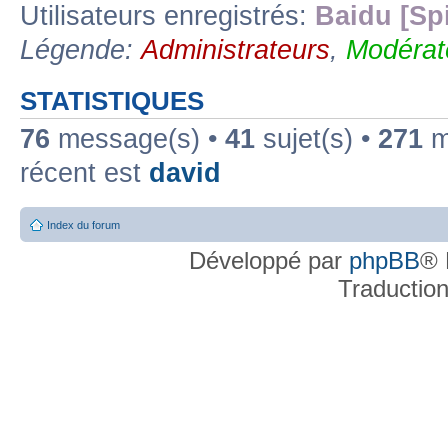
Utilisateurs enregistrés:
Baidu [Sp
Légende:
Administrateurs
,
Modérat
STATISTIQUES
76
message(s) •
41
sujet(s) •
271
me
récent est
david
Index du forum
Développé par
phpBB
® 
Traductio