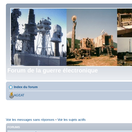
Forum de la guerre électronique
Index du forum
AGEAT
Voir les messages sans réponses
•
Voir les sujets actifs
FORUMS