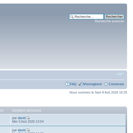
Recherche avancée
FAQ
M’enregistrer
Connexion
Nous sommes le Sam 8 Aoû 2026 16:25
ES
DERNIER MESSAGE
par
david
Mer 5 Aoû 2026 13:54
par
david