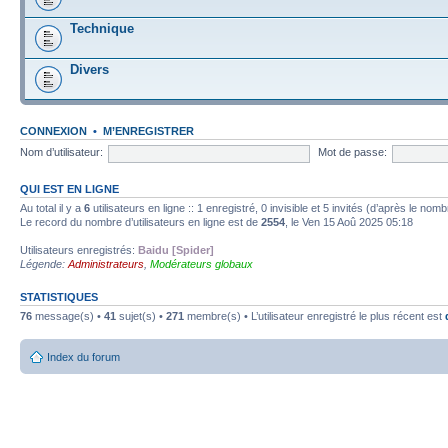
Technique
Divers
CONNEXION
•
M’ENREGISTRER
Nom d’utilisateur:
Mot de passe:
QUI EST EN LIGNE
Au total il y a
6
utilisateurs en ligne :: 1 enregistré, 0 invisible et 5 invités (d’après le nom
Le record du nombre d’utilisateurs en ligne est de
2554
, le Ven 15 Aoû 2025 05:18
Utilisateurs enregistrés:
Baidu [Spider]
Légende:
Administrateurs
,
Modérateurs globaux
STATISTIQUES
76
message(s) •
41
sujet(s) •
271
membre(s) • L’utilisateur enregistré le plus récent est
Index du forum