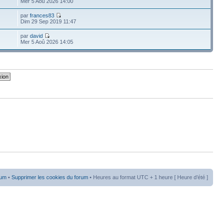
Mer 5 Aoû 2026 14:00
par
frances83
Dim 29 Sep 2019 11:47
par
david
Mer 5 Aoû 2026 14:05
rum
•
Supprimer les cookies du forum
• Heures au format UTC + 1 heure [ Heure d’été ]