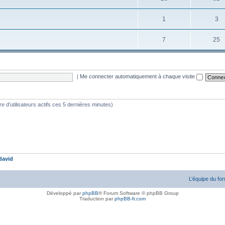
1
3
7
25
|
Me connecter automatiquement à chaque visite
bre d’utilisateurs actifs ces 5 dernières minutes)
david
L’équipe du fo
Développé par
phpBB
® Forum Software © phpBB Group
Traduction par
phpBB-fr.com