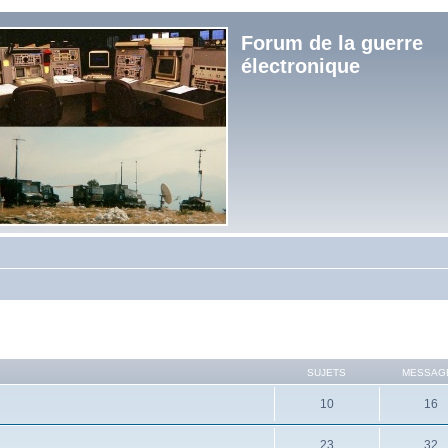
Forum de la guerre
électronique
SUJETS
MESSAG
10
16
23
32