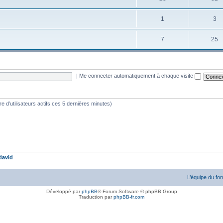
1
3
7
25
|
Me connecter automatiquement à chaque visite
bre d’utilisateurs actifs ces 5 dernières minutes)
david
L’équipe du fo
Développé par
phpBB
® Forum Software © phpBB Group
Traduction par
phpBB-fr.com