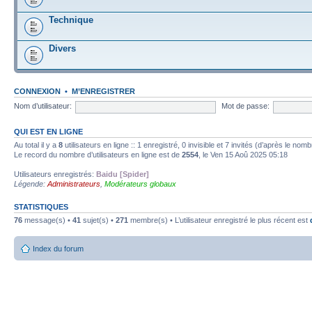
Technique
Divers
CONNEXION
•
M’ENREGISTRER
Nom d’utilisateur:
Mot de passe:
QUI EST EN LIGNE
Au total il y a
8
utilisateurs en ligne :: 1 enregistré, 0 invisible et 7 invités (d’après le nom
Le record du nombre d’utilisateurs en ligne est de
2554
, le Ven 15 Aoû 2025 05:18
Utilisateurs enregistrés:
Baidu [Spider]
Légende:
Administrateurs
,
Modérateurs globaux
STATISTIQUES
76
message(s) •
41
sujet(s) •
271
membre(s) • L’utilisateur enregistré le plus récent est
Index du forum