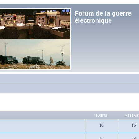
Forum de la guerre
électronique
SUJETS
MESSAG
10
16
23
32