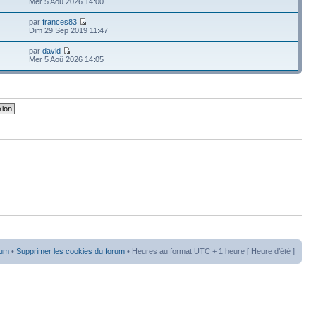
Mer 5 Aoû 2026 14:00
par
frances83
Dim 29 Sep 2019 11:47
par
david
Mer 5 Aoû 2026 14:05
rum
•
Supprimer les cookies du forum
• Heures au format UTC + 1 heure [ Heure d’été ]