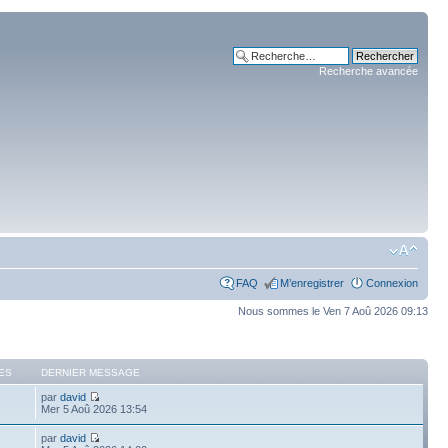
Recherche avancée
FAQ
M’enregistrer
Connexion
Nous sommes le Ven 7 Aoû 2026 09:13
ES
DERNIER MESSAGE
par
david
Mer 5 Aoû 2026 13:54
par
david