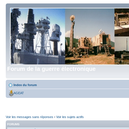
Forum de la guerre électronique
Index du forum
AGEAT
Voir les messages sans réponses
•
Voir les sujets actifs
FORUMS