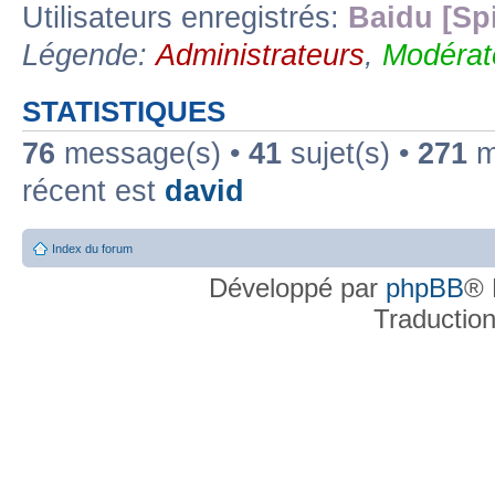
Utilisateurs enregistrés:
Baidu [Sp
Légende:
Administrateurs
,
Modérat
STATISTIQUES
76
message(s) •
41
sujet(s) •
271
me
récent est
david
Index du forum
Développé par
phpBB
® 
Traductio