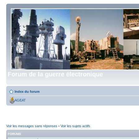
Forum de la guerre électronique
Index du forum
AGEAT
Voir les messages sans réponses
•
Voir les sujets actifs
FORUMS