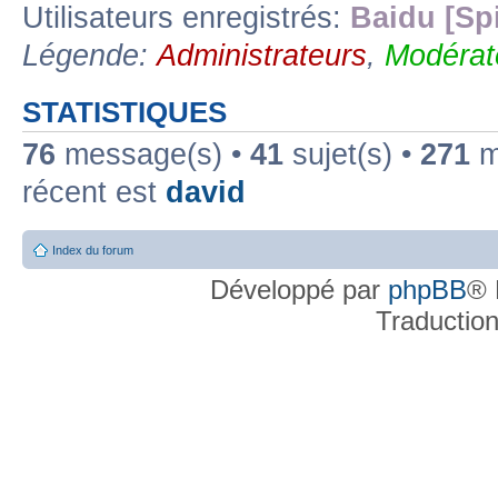
Utilisateurs enregistrés:
Baidu [Sp
Légende:
Administrateurs
,
Modérat
STATISTIQUES
76
message(s) •
41
sujet(s) •
271
me
récent est
david
Index du forum
Développé par
phpBB
® 
Traductio