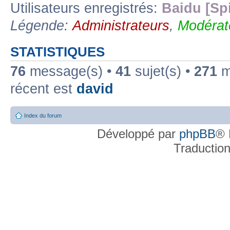
Utilisateurs enregistrés:
Baidu [Sp
Légende:
Administrateurs
,
Modérat
STATISTIQUES
76
message(s) •
41
sujet(s) •
271
me
récent est
david
Index du forum
Développé par
phpBB
® 
Traductio